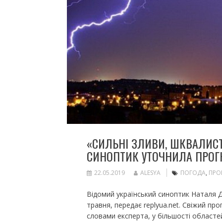
«СИЛЬНІ ЗЛИВИ, ШКВАЛИСТЕ
СИНОПТИК УТОЧНИЛА ПРОГН
22.05.2019
ALESYA
ПОГОДА
,
ПРО
Відомий український синоптик Наталя Д
травня, передає replyua.net. Свіжий прог
словами експерта, у більшості областей