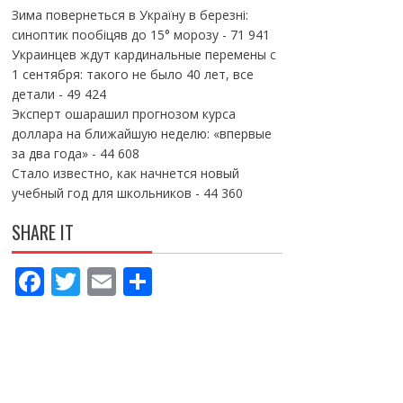
Зима повернеться в Україну в березні:
синоптик пообіцяв до 15° морозу
- 71 941
Украинцев ждут кардинальные перемены с
1 сентября: такого не было 40 лет, все
детали
- 49 424
Эксперт ошарашил прогнозом курса
доллара на ближайшую неделю: «впервые
за два года»
- 44 608
Стало известно, как начнется новый
учебный год для школьников
- 44 360
SHARE IT
F
T
E
П
ac
w
m
о
e
itt
ai
ді
b
er
l
л
o
и