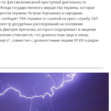
о по фактам возможной преступной деятельности
 Фонда государственного имущества Украины, которые
дентом Украины Петром Порошенко и народным
 сообщает РБК-Украина со ссылкой на пресс-службу САП.
реестр досудебных расследований на основании
а Дмитрия Крючкова, которого подозревают в хищении
влении отмечается, что должностные лица и члены
ерго”, совместно с должностными лицами ФГИУ и рядом