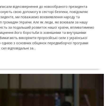
записали відеозвернення до новообраного президента
онують свою допомогу в секторі безпеки, повідомляє
езиденте, ми поважаємо воєвиявлення народу та
 громадян України. Але як люди, які воювали за нашу
ність за подальший розвиток нашої країни, впливатимемо
іцнення його боротьби із зовнішніми та внутрішніми
Вимагають викорінити проросійські сили з української
о однією з основних обіцянок передвиборчої програми
 сил відповідальні за…