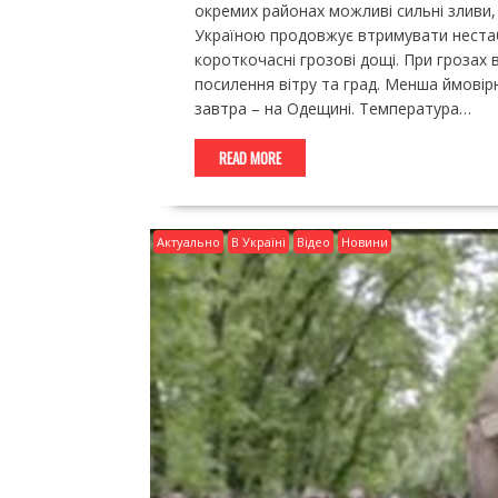
окремих районах можливі сильні зливи,
Україною продовжує втримувати нестабі
короткочасні грозові дощі. При грозах 
посилення вітру та град. Менша ймовірн
завтра – на Одещині. Температура…
READ MORE
Актуально
В Україні
Відео
Новини