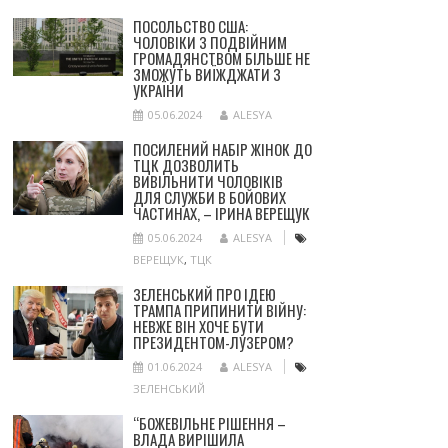
ПОСОЛЬСТВО США:
ЧОЛОВІКИ З ПОДВІЙНИМ
ГРОМАДЯНСТВОМ БІЛЬШЕ НЕ
ЗМОЖУТЬ ВИЇЖДЖАТИ З
УКРАЇНИ
05.06.2024
ALESYA
ПОСИЛЕНИЙ НАБІР ЖІНОК ДО
ТЦК ДОЗВОЛИТЬ
ВИВІЛЬНИТИ ЧОЛОВІКІВ
ДЛЯ СЛУЖБИ В БОЙОВИХ
ЧАСТИНАХ, – ІРИНА ВЕРЕЩУК
05.06.2024
ALESYA
ВЕРЕЩУК
,
ТЦК
ЗЕЛЕНСЬКИЙ ПРО ІДЕЮ
ТРАМПА ПРИПИНИТИ ВІЙНУ:
НЕВЖЕ ВІН ХОЧЕ БУТИ
ПРЕЗИДЕНТОМ-ЛУЗЕРОМ?
01.06.2024
ALESYA
ЗЕЛЕНСЬКИЙ
“БОЖЕВІЛЬНЕ РІШЕННЯ –
ВЛАДА ВИРІШИЛА