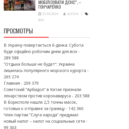
МОБІЛІЗУВАТИ ДСНС”, –
ГОНЧАРЕНКО
01.06.2024
ALESYA
ВРУ
ПРОСМОТРЫ
В Україну повертається 6-денка: Субота
буде офіційно робочим днем для всіх
-
289 588
“Отдыха больше не будет”: Украина
лишилась популярного морского курорта
-
265 274
Главная
- 209 379
Советский “Арбидол” в Китае признали
лекарством против коронавируса
- 203 588
В Борисполе нашли 2,5 тонны масок,
готовых к отправке за границу
- 142 360
Член партии “Слуга народа” придумал
новый налог – налог на социальные сети
-
99 303