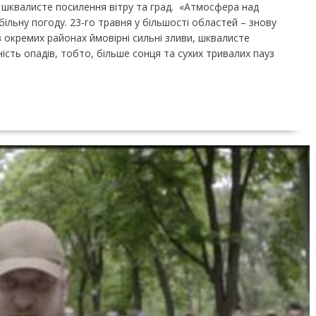
 шквалисте посилення вітру та град. «Атмосфера над
льну погоду. 23-го травня у більшості областей – знову
в окремих районах ймовірні сильні зливи, шквалисте
ість опадів, тобто, більше сонця та сухих тривалих пауз