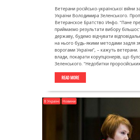
Ветерани російсько-української війни 
України Володимира Зеленського. Проп
Ветеранское Братство Инфо. “Пане пр
приймаємо результати вибору більшості
державу, будемо відчувати відповідаль
на нього будь-якими методами задля зм
ворогами України”, – кажуть ветерани. 
влади, покарати корупціонерів, що бул
Зеленського. “Недобитки проросійських
READ MORE
В Україні
Новини