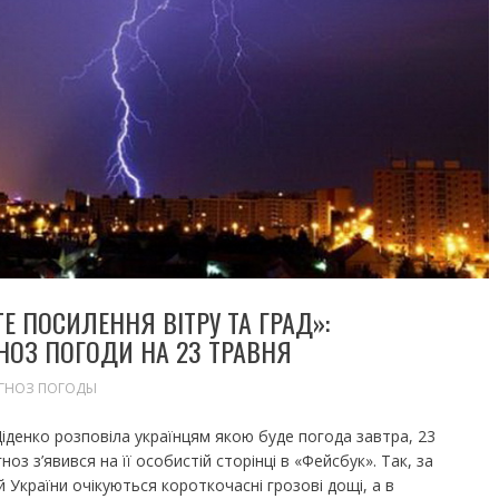
 ПОСИЛЕННЯ ВІТРУ ТА ГРАД»:
ОЗ ПОГОДИ НА 23 ТРАВНЯ
ГНОЗ ПОГОДЫ
іденко розповіла українцям якою буде погода завтра, 23
ноз з’явився на її особистій сторінці в «Фейсбук». Так, за
 України очікуються короткочасні грозові дощі, а в