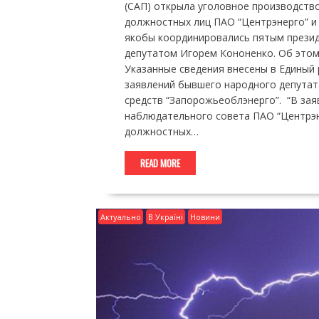
(САП) открыла уголовное производств
должностных лиц ПАО “Центрэнерго” и
якобы координировались пятым прези
депутатом Игорем Кононенко. Об этом
Указанные сведения внесены в Единый 
заявлений бывшего народного депутат
средств “Запорожьеоблэнерго”. “В зая
наблюдательного совета ПАО “Центрэн
должностных…
READ MORE
Актуально
В Україні
Новини