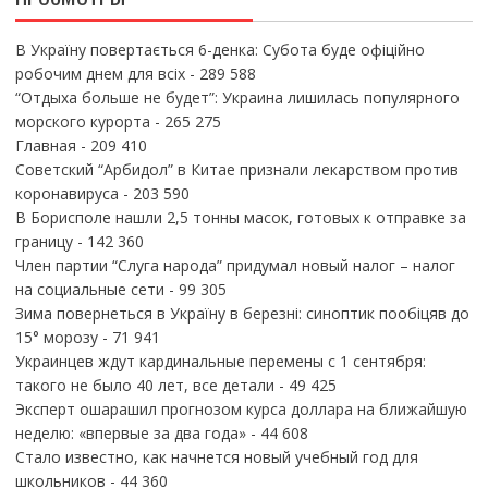
В Україну повертається 6-денка: Субота буде офіційно
робочим днем для всіх
- 289 588
“Отдыха больше не будет”: Украина лишилась популярного
морского курорта
- 265 275
Главная
- 209 410
Советский “Арбидол” в Китае признали лекарством против
коронавируса
- 203 590
В Борисполе нашли 2,5 тонны масок, готовых к отправке за
границу
- 142 360
Член партии “Слуга народа” придумал новый налог – налог
на социальные сети
- 99 305
Зима повернеться в Україну в березні: синоптик пообіцяв до
15° морозу
- 71 941
Украинцев ждут кардинальные перемены с 1 сентября:
такого не было 40 лет, все детали
- 49 425
Эксперт ошарашил прогнозом курса доллара на ближайшую
неделю: «впервые за два года»
- 44 608
Стало известно, как начнется новый учебный год для
школьников
- 44 360