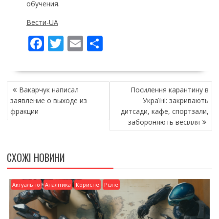
обучения.
Вести-UA
F
T
E
П
ac
w
m
о
e
itt
ai
ді
НАВІГАЦІЯ
b
er
l
л
Вакарчук написал
Посилення карантину в
ЗАПИСІВ
o
и
заявление о выходе из
Україні: закривають
фракции
дитсади, кафе, спортзали,
o
т
забороняють весілля
k
и
ся
СХОЖІ НОВИНИ
Актуально
Аналітика
Корисне
Різне