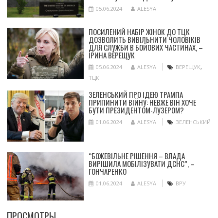
05.06.2024
ALESYA
ПОСИЛЕНИЙ НАБІР ЖІНОК ДО ТЦК
ДОЗВОЛИТЬ ВИВІЛЬНИТИ ЧОЛОВІКІВ
ДЛЯ СЛУЖБИ В БОЙОВИХ ЧАСТИНАХ, –
ІРИНА ВЕРЕЩУК
05.06.2024
ALESYA
ВЕРЕЩУК
,
ТЦК
ЗЕЛЕНСЬКИЙ ПРО ІДЕЮ ТРАМПА
ПРИПИНИТИ ВІЙНУ: НЕВЖЕ ВІН ХОЧЕ
БУТИ ПРЕЗИДЕНТОМ-ЛУЗЕРОМ?
01.06.2024
ALESYA
ЗЕЛЕНСЬКИЙ
“БОЖЕВІЛЬНЕ РІШЕННЯ – ВЛАДА
ВИРІШИЛА МОБІЛІЗУВАТИ ДСНС”, –
ГОНЧАРЕНКО
01.06.2024
ALESYA
ВРУ
ПРОСМОТРЫ