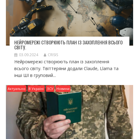
НЕЙРОМЕРЕЖІ СТВОРЮЮТЬ ПЛАН ІЗ ЗАХОПЛЕННЯ ВСЬОГО
СВІТУ.
03.09.2024
CRISIS
Нейромережі створюють план із захоплення
всього світу. Твіттеряни додали Claude, Llama та
інші ШІ в груповий...
Актуально
В Україні
ЗСУ
Новини