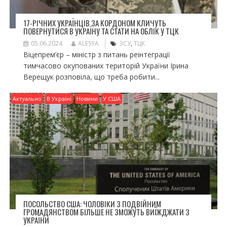
17-РІЧНИХ УКРАЇНЦІВ ЗА КОРДОНОМ КЛИЧУТЬ
ПОВЕРНУТИСЯ В УКРАЇНУ ТА СТАТИ НА ОБЛІК У ТЦК
05.06.2024
ALESYA
ЗСУ
,
ТЦК
Віцепрем’єр – міністр з питань реінтеграції
тимчасово окупованих територій України Ірина
Верещук розповіла, що треба робити...
Актуально
В Україні
Новини
У США
ПОСОЛЬСТВО США: ЧОЛОВІКИ З ПОДВІЙНИМ
ГРОМАДЯНСТВОМ БІЛЬШЕ НЕ ЗМОЖУТЬ ВИЇЖДЖАТИ З
УКРАЇНИ