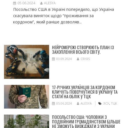
05.06.2024
ALESYA
Посольство США в Україні попередило, що Україна
скасувала виняток щодо “проживання за
кордоном”, який раніше дозволяв...
НЕЙРОМЕРЕЖІ СТВОРЮЮТЬ ПЛАН ІЗ
ЗАХОПЛЕННЯ ВСЬОГО СВІТУ.
03.09.2024
CRISIS
17-РІЧНИХ УКРАЇНЦІВ ЗА КОРДОНОМ
КЛИЧУТЬ ПОВЕРНУТИСЯ В УКРАЇНУ ТА
СТАТИ НА ОБЛІК У ТЦК
05.06.2024
ALESYA
ЗСУ
,
ТЦК
ПОСОЛЬСТВО США: ЧОЛОВІКИ З
ПОДВІЙНИМ ГРОМАДЯНСТВОМ БІЛЬШЕ
НЕ ЗМОЖУТЬ ВИЇЖДЖАТИ З УКРАЇНИ