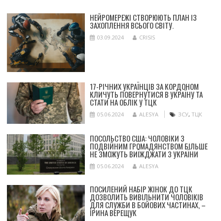
НЕЙРОМЕРЕЖІ СТВОРЮЮТЬ ПЛАН ІЗ
ЗАХОПЛЕННЯ ВСЬОГО СВІТУ.
03.09.2024
CRISIS
17-РІЧНИХ УКРАЇНЦІВ ЗА КОРДОНОМ
КЛИЧУТЬ ПОВЕРНУТИСЯ В УКРАЇНУ ТА
СТАТИ НА ОБЛІК У ТЦК
05.06.2024
ALESYA
ЗСУ
,
ТЦК
ПОСОЛЬСТВО США: ЧОЛОВІКИ З
ПОДВІЙНИМ ГРОМАДЯНСТВОМ БІЛЬШЕ
НЕ ЗМОЖУТЬ ВИЇЖДЖАТИ З УКРАЇНИ
05.06.2024
ALESYA
ПОСИЛЕНИЙ НАБІР ЖІНОК ДО ТЦК
ДОЗВОЛИТЬ ВИВІЛЬНИТИ ЧОЛОВІКІВ
ДЛЯ СЛУЖБИ В БОЙОВИХ ЧАСТИНАХ, –
ІРИНА ВЕРЕЩУК