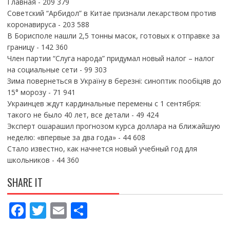
Главная
- 209 379
Советский “Арбидол” в Китае признали лекарством против
коронавируса
- 203 588
В Борисполе нашли 2,5 тонны масок, готовых к отправке за
границу
- 142 360
Член партии “Слуга народа” придумал новый налог – налог
на социальные сети
- 99 303
Зима повернеться в Україну в березні: синоптик пообіцяв до
15° морозу
- 71 941
Украинцев ждут кардинальные перемены с 1 сентября:
такого не было 40 лет, все детали
- 49 424
Эксперт ошарашил прогнозом курса доллара на ближайшую
неделю: «впервые за два года»
- 44 608
Стало известно, как начнется новый учебный год для
школьников
- 44 360
SHARE IT
F
T
E
П
ac
w
m
о