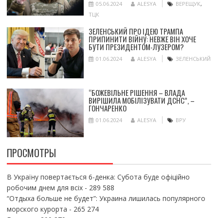
05.06.2024
ALESYA
ВЕРЕЩУК
,
ТЦК
ЗЕЛЕНСЬКИЙ ПРО ІДЕЮ ТРАМПА
ПРИПИНИТИ ВІЙНУ: НЕВЖЕ ВІН ХОЧЕ
БУТИ ПРЕЗИДЕНТОМ-ЛУЗЕРОМ?
01.06.2024
ALESYA
ЗЕЛЕНСЬКИЙ
“БОЖЕВІЛЬНЕ РІШЕННЯ – ВЛАДА
ВИРІШИЛА МОБІЛІЗУВАТИ ДСНС”, –
ГОНЧАРЕНКО
01.06.2024
ALESYA
ВРУ
ПРОСМОТРЫ
В Україну повертається 6-денка: Субота буде офіційно
робочим днем для всіх
- 289 588
“Отдыха больше не будет”: Украина лишилась популярного
морского курорта
- 265 274