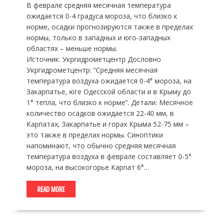
В феврале средняя месячная температура
ожидается 0-4 градуса мороза, что близко к
норме, осадки прогнозируются также в пределах
нормы, только в западных и юго-западных
областях – меньше нормы.
Источник: Укргидрометцентр Дословно
Укргидрометцентр: “Средняя месячная
температура воздуха ожидается 0-4° мороза, на
Закарпатье, юге Одесской области и в Крыму до
1° тепла, что близко к норме”. Детали: Месячное
количество осадков ожидается 22-40 мм, в
Карпатах, Закарпатье и горах Крыма 52-75 мм –
это также в пределах нормы. Синоптики
напоминают, что обычно средняя месячная
температура воздуха в феврале составляет 0-5°
мороза, на высокогорье Карпат 6°…
READ MORE