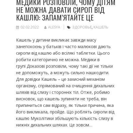
МЕДИКИ РОЗПОВІЛИ, ЧОМУ ДІТЯМ
НЕ МОЖНА ДАВАТИ СИРОП ВІД
КАШЛЮ: ЗАПАМ’ЯТАЙТЕ ЦЕ
02.02.2022
ALESYA
ЗДОРОВЬЕ
,
КАШЕЛЬ
Кашель у дитини викликає завжди масу
занепокоєнь у батьків і часто малюкові дають
сиропи від кашлю або всілякі таблетки. Цього
робити категорично не можна. Медики в
групі Доказові розповіли, чому такі дії не тільки
не допоможуть, а можуть сильно нашкодити.
Для довідки Кашель – це захисний механізм
організму, спрямований на очищення дихальних
шляхів від слизу і сторонніх тіл. Отже, робимо
висновок, що кашель зупиняти не треба, він
припиниться сам відразу, як тільки причина, яка
його викликала, пройде. Що роблять сиропи від
кашлю Муколітики збільшують кількість слизу в
нижніх дихальних шляхах. Це зовсім…