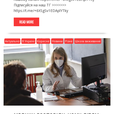
Підписуйся на наш TГ >>>>>>>
https://t.me/+6XSgSv1EDAplYTky
READ MORE
Актуально
В Україні
Корисне
Новини
Різне
Школа виживання