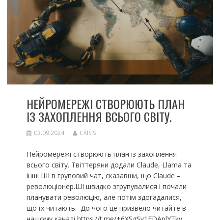
НЕЙРОМЕРЕЖІ СТВОРЮЮТЬ ПЛАН
ІЗ ЗАХОПЛЕННЯ ВСЬОГО СВІТУ.
03.09.2024
CRISIS
Нейромережі створюють план із захоплення
всього світу. Твіттеряни додали Claude, Llama та
інші ШІ в груповий чат, сказавши, що Claude –
революціонер.ШІ швидко згрупувалися і почали
планувати революцію, але потім здогадалися,
що їх читають. До чого це призвело читайте в
нашому каналі https://t.me/+6XSgSv1EDAplYTky