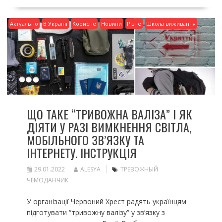
Актуально
В Україні
Корисне
Новини
Різне
Школа виживання
ЩО ТАКЕ “ТРИВОЖНА ВАЛІЗА” І ЯК
ДІЯТИ У РАЗІ ВИМКНЕННЯ СВІТЛА,
МОБІЛЬНОГО ЗВ’ЯЗКУ ТА
ІНТЕРНЕТУ. ІНСТРУКЦІЯ
29.01.2022
ALESYA
ТРЕВОЖНЫЙ
ЧЕМОДАНЧИК
У організації Червоний Хрест радять українцям
підготувати “тривожну валізу” у зв’язку з