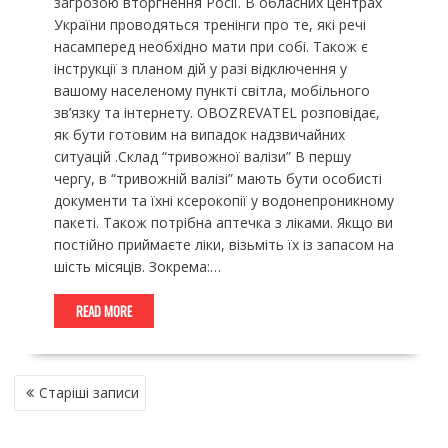
загрозою вторгнення Росії. В обласних центрах
України проводяться тренінги про те, які речі
насамперед необхідно мати при собі. Також є
інструкції з планом дій у разі відключення у
вашому населеному пункті світла, мобільного
зв’язку та інтернету. OBOZREVATEL розповідає,
як бути готовим на випадок надзвичайних
ситуацій .Склад “тривожної валізи” В першу
чергу, в “тривожній валізі” мають бути особисті
документи та їхні ксерокопії у водонепроникному
пакеті. Також потрібна аптечка з ліками. Якщо ви
постійно приймаєте ліки, візьміть їх із запасом на
шість місяців. Зокрема:…
READ MORE
НАВІГАЦІЯ
Старіші записи
ЗА
ЗАПИСАМИ