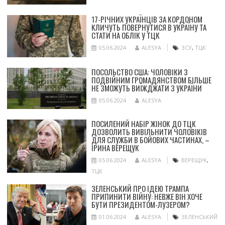
17-РІЧНИХ УКРАЇНЦІВ ЗА КОРДОНОМ
КЛИЧУТЬ ПОВЕРНУТИСЯ В УКРАЇНУ ТА
СТАТИ НА ОБЛІК У ТЦК
05.06.2024
ALESYA
ЗСУ
,
ТЦК
ПОСОЛЬСТВО США: ЧОЛОВІКИ З
ПОДВІЙНИМ ГРОМАДЯНСТВОМ БІЛЬШЕ
НЕ ЗМОЖУТЬ ВИЇЖДЖАТИ З УКРАЇНИ
05.06.2024
ALESYA
ПОСИЛЕНИЙ НАБІР ЖІНОК ДО ТЦК
ДОЗВОЛИТЬ ВИВІЛЬНИТИ ЧОЛОВІКІВ
ДЛЯ СЛУЖБИ В БОЙОВИХ ЧАСТИНАХ, –
ІРИНА ВЕРЕЩУК
05.06.2024
ALESYA
ВЕРЕЩУК
,
ТЦК
ЗЕЛЕНСЬКИЙ ПРО ІДЕЮ ТРАМПА
ПРИПИНИТИ ВІЙНУ: НЕВЖЕ ВІН ХОЧЕ
БУТИ ПРЕЗИДЕНТОМ-ЛУЗЕРОМ?
01.06.2024
ALESYA
ЗЕЛЕНСЬКИЙ