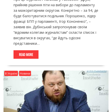
прийняв рішення піти на вибори до парламенту
за мажоритарним округом. Конкретно – за 94, де
буде балотуватися подільник Порошенко, лідер
фракції БПП у парламенті, Ігор Кононенко”, –
заявив він. Дубінський запропонував своїм
“відомим колегам-журналістам” скласти список і
висуватися в округах, “де йдуть одіозні
представники…
READ MORE
В Україні
Новини