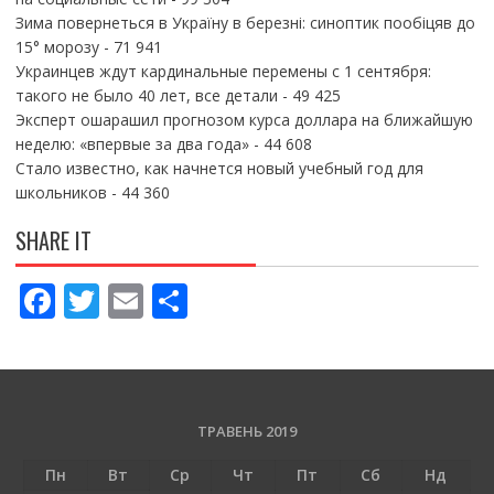
Зима повернеться в Україну в березні: синоптик пообіцяв до
15° морозу
- 71 941
Украинцев ждут кардинальные перемены с 1 сентября:
такого не было 40 лет, все детали
- 49 425
Эксперт ошарашил прогнозом курса доллара на ближайшую
неделю: «впервые за два года»
- 44 608
Стало известно, как начнется новый учебный год для
школьников
- 44 360
SHARE IT
F
T
E
П
ac
w
m
о
e
itt
ai
ді
b
er
l
л
o
и
ТРАВЕНЬ 2019
o
т
Пн
Вт
Ср
Чт
Пт
Сб
Нд