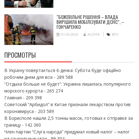
“БОЖЕВІЛЬНЕ РІШЕННЯ – ВЛАДА
ВИРІШИЛА МОБІЛІЗУВАТИ ДСНС”, –
ГОНЧАРЕНКО
01.06.2024
ALESYA
ВРУ
ПРОСМОТРЫ
В Україну повертається 6-денка: Субота буде офіційно
робочим днем для всіх
- 289 588
“Отдыха больше не будет”: Украина лишилась популярного
морского курорта
- 265 274
Главная
- 209 398
Советский “Арбидол” в Китае признали лекарством против
коронавируса
- 203 589
В Борисполе нашли 2,5 тонны масок, готовых к отправке за
границу
- 142 360
Член партии “Слуга народа” придумал новый налог – налог
на социальные сети
- 99 304