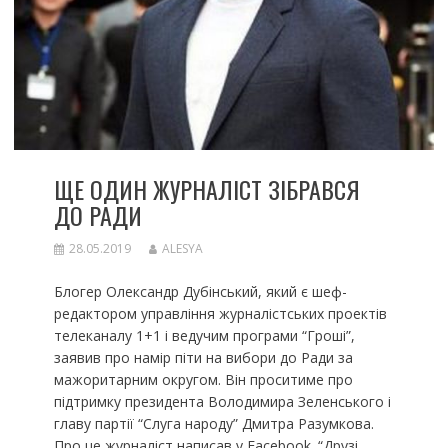
ЩЕ ОДИН ЖУРНАЛІСТ ЗІБРАВСЯ
ДО РАДИ
28.05.2019
ALESYA
Блогер Олександр Дубінський, який є шеф-
редактором управління журналістських проектів
телеканалу 1+1 і ведучим програми “Гроші”,
заявив про намір піти на вибори до Ради за
мажоритарним округом. Він проситиме про
підтримку президента Володимира Зеленського і
главу партії “Слуга народу” Дмитра Разумкова.
Про це журналіст написав у Facebook. “Друзі,