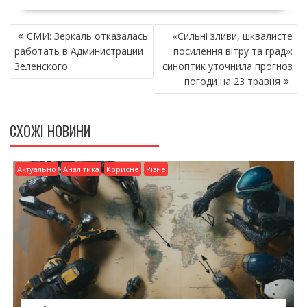
e
itt
ai
ді
НАВІГАЦІЯ
b
er
l
л
СМИ: Зеркаль отказалась
«Сильні зливи, шквалисте
ЗАПИСІВ
o
и
работать в Администрации
посилення вітру та град»:
Зеленского
синоптик уточнила прогноз
o
т
погоди на 23 травня
k
и
ся
СХОЖІ НОВИНИ
Актуально
Аналітика
Корисне
Різне