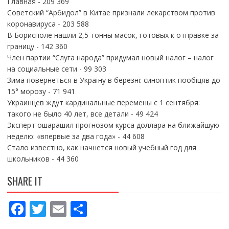
Главная
- 209 369
Советский “Арбидол” в Китае признали лекарством против
коронавируса
- 203 588
В Борисполе нашли 2,5 тонны масок, готовых к отправке за
границу
- 142 360
Член партии “Слуга народа” придумал новый налог – налог
на социальные сети
- 99 303
Зима повернеться в Україну в березні: синоптик пообіцяв до
15° морозу
- 71 941
Украинцев ждут кардинальные перемены с 1 сентября:
такого не было 40 лет, все детали
- 49 424
Эксперт ошарашил прогнозом курса доллара на ближайшую
неделю: «впервые за два года»
- 44 608
Стало известно, как начнется новый учебный год для
школьников
- 44 360
SHARE IT
F
T
E
П
ac
w
m
о