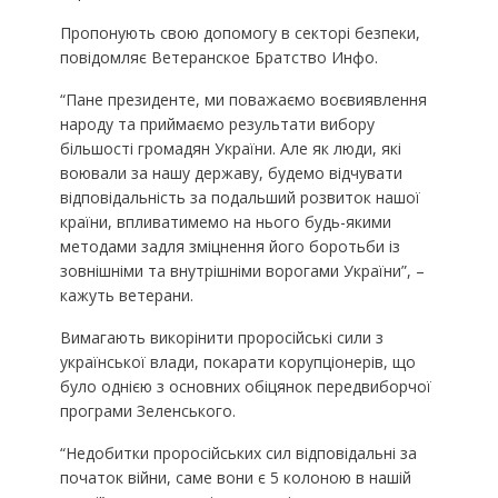
Пропонують свою допомогу в секторі безпеки,
повідомляє Ветеранское Братство Инфо.
“Пане президенте, ми поважаємо воєвиявлення
народу та приймаємо результати вибору
більшості громадян України. Але як люди, які
воювали за нашу державу, будемо відчувати
відповідальність за подальший розвиток нашої
країни, впливатимемо на нього будь-якими
методами задля зміцнення його боротьби із
зовнішніми та внутрішніми ворогами України”, –
кажуть ветерани.
Вимагають викорінити проросійські сили з
української влади, покарати корупціонерів, що
було однією з основних обіцянок передвиборчої
програми Зеленського.
“Недобитки проросійських сил відповідальні за
початок війни, саме вони є 5 колоною в нашій