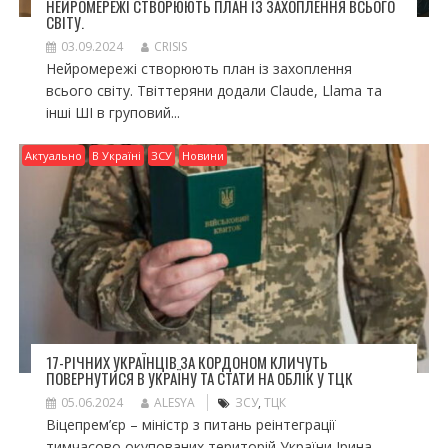
НЕЙРОМЕРЕЖІ СТВОРЮЮТЬ ПЛАН ІЗ ЗАХОПЛЕННЯ ВСЬОГО
СВІТУ.
03.09.2024
CRISIS
Нейромережі створюють план із захоплення
всього світу. Твіттеряни додали Claude, Llama та
інші ШІ в груповий...
Актуально
В Україні
ЗСУ
Новини
17-РІЧНИХ УКРАЇНЦІВ ЗА КОРДОНОМ КЛИЧУТЬ
ПОВЕРНУТИСЯ В УКРАЇНУ ТА СТАТИ НА ОБЛІК У ТЦК
05.06.2024
ALESYA
ЗСУ
,
ТЦК
Віцепрем’єр – міністр з питань реінтеграції
тимчасово окупованих територій України Ірина