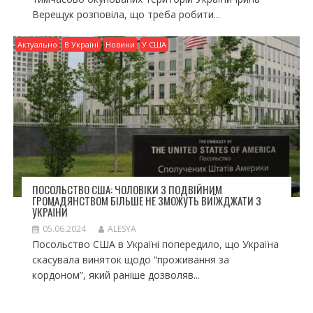
Верещук розповіла, що треба робити...
Актуально
В Україні
Новини
У США
ПОСОЛЬСТВО США: ЧОЛОВІКИ З ПОДВІЙНИМ
ГРОМАДЯНСТВОМ БІЛЬШЕ НЕ ЗМОЖУТЬ ВИЇЖДЖАТИ З
УКРАЇНИ
05.06.2024
ALESYA
Посольство США в Україні попередило, що Україна
скасувала виняток щодо “проживання за
кордоном”, який раніше дозволяв...