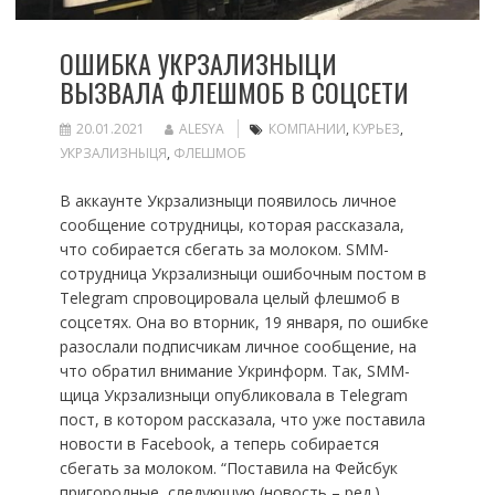
ОШИБКА УКРЗАЛИЗНЫЦИ
ВЫЗВАЛА ФЛЕШМОБ В СОЦСЕТИ
20.01.2021
ALESYA
КОМПАНИИ
,
КУРЬЕЗ
,
УКРЗАЛИЗНЫЦЯ
,
ФЛЕШМОБ
В аккаунте Укрзализныци появилось личное
сообщение сотрудницы, которая рассказала,
что собирается сбегать за молоком. SММ-
сотрудница Укрзализныци ошибочным постом в
Telegram спровоцировала целый флешмоб в
соцсетях. Она во вторник, 19 января, по ошибке
разослали подписчикам личное сообщение, на
что обратил внимание Укринформ. Так, SММ-
щица Укрзализныци опубликовала в Telegram
пост, в котором рассказала, что уже поставила
новости в Facebook, а теперь собирается
сбегать за молоком. “Поставила на Фейсбук
пригородные, следующую (новость – ред.)