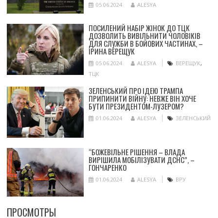
05.06.2024
ALESYA
ПОСИЛЕНИЙ НАБІР ЖІНОК ДО ТЦК
ДОЗВОЛИТЬ ВИВІЛЬНИТИ ЧОЛОВІКІВ
ДЛЯ СЛУЖБИ В БОЙОВИХ ЧАСТИНАХ, –
ІРИНА ВЕРЕЩУК
05.06.2024
ALESYA
ВЕРЕЩУК
,
ТЦК
ЗЕЛЕНСЬКИЙ ПРО ІДЕЮ ТРАМПА
ПРИПИНИТИ ВІЙНУ: НЕВЖЕ ВІН ХОЧЕ
БУТИ ПРЕЗИДЕНТОМ-ЛУЗЕРОМ?
01.06.2024
ALESYA
ЗЕЛЕНСЬКИЙ
“БОЖЕВІЛЬНЕ РІШЕННЯ – ВЛАДА
ВИРІШИЛА МОБІЛІЗУВАТИ ДСНС”, –
ГОНЧАРЕНКО
01.06.2024
ALESYA
ВРУ
ПРОСМОТРЫ