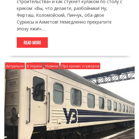
строительства» и как стукнет кулаком по столу с
криком: «Вы, что делаете, разбойники! Ну,
Фирташ, Коломойский, Пинчук, оба-двое
Суркисы и Ахметов! Немедленно прекратите
эпоху лжи!».…
READ MORE
Актуально
В Україні
Новини
Про кризис з гумором