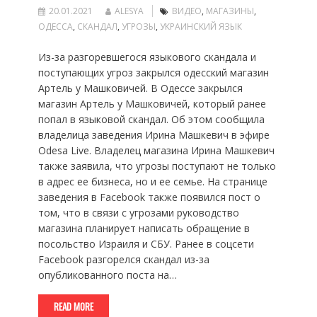
20.01.2021
ALESYA
ВИДЕО
,
МАГАЗИНЫ
,
ОДЕССА
,
СКАНДАЛ
,
УГРОЗЫ
,
УКРАИНСКИЙ ЯЗЫК
Из-за разгоревшегося языкового скандала и
поступающих угроз закрылся одесский магазин
Артель у Машковичей. В Одессе закрылся
магазин Артель у Машковичей, который ранее
попал в языковой скандал. Об этом сообщила
владелица заведения Ирина Машкевич в эфире
Odesa Live. Владелец магазина Ирина Машкевич
также заявила, что угрозы поступают не только
в адрес ее бизнеса, но и ее семье. На странице
заведения в Facebook также появился пост о
том, что в связи с угрозами руководство
магазина планирует написать обращение в
посольство Израиля и СБУ. Ранее в соцсети
Facebook разгорелся скандал из-за
опубликованного поста на…
READ MORE