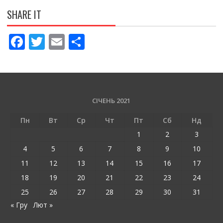
SHARE IT
F
T
E
П
ac
w
m
о
e
itt
ai
ді
b
er
l
л
o
и
СІЧЕНЬ 2021
o
т
Пн
Вт
Ср
Чт
Пт
Сб
Нд
k
и
1
2
3
ся
4
5
6
7
8
9
10
11
12
13
14
15
16
17
18
19
20
21
22
23
24
25
26
27
28
29
30
31
« Гру
Лют »