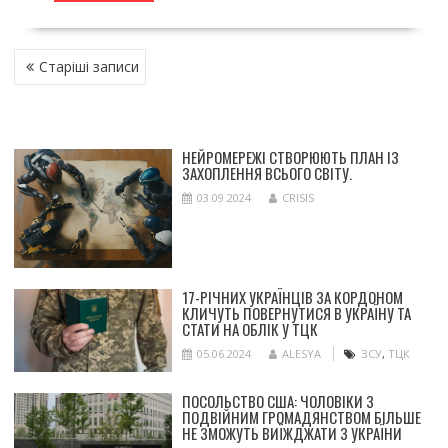
НАВІГАЦІЯ
Старіші записи
ЗА
ЗАПИСАМИ
НЕЙРОМЕРЕЖІ СТВОРЮЮТЬ ПЛАН ІЗ
ЗАХОПЛЕННЯ ВСЬОГО СВІТУ.
03.09.2024
CRISIS
17-РІЧНИХ УКРАЇНЦІВ ЗА КОРДОНОМ
КЛИЧУТЬ ПОВЕРНУТИСЯ В УКРАЇНУ ТА
СТАТИ НА ОБЛІК У ТЦК
05.06.2024
ALESYA
ЗСУ
,
ТЦК
ПОСОЛЬСТВО США: ЧОЛОВІКИ З
ПОДВІЙНИМ ГРОМАДЯНСТВОМ БІЛЬШЕ
НЕ ЗМОЖУТЬ ВИЇЖДЖАТИ З УКРАЇНИ