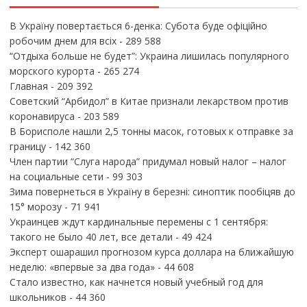
В Україну повертається 6-денка: Субота буде офіційно
робочим днем для всіх
- 289 588
“Отдыха больше не будет”: Украина лишилась популярного
морского курорта
- 265 274
Главная
- 209 392
Советский “Арбидол” в Китае признали лекарством против
коронавируса
- 203 589
В Борисполе нашли 2,5 тонны масок, готовых к отправке за
границу
- 142 360
Член партии “Слуга народа” придумал новый налог – налог
на социальные сети
- 99 303
Зима повернеться в Україну в березні: синоптик пообіцяв до
15° морозу
- 71 941
Украинцев ждут кардинальные перемены с 1 сентября:
такого не было 40 лет, все детали
- 49 424
Эксперт ошарашил прогнозом курса доллара на ближайшую
неделю: «впервые за два года»
- 44 608
Стало известно, как начнется новый учебный год для
школьников
- 44 360