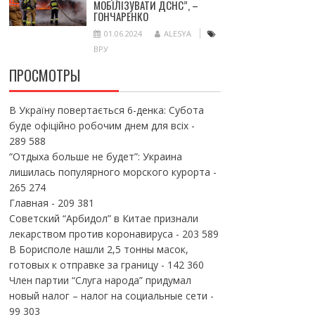
МОБІЛІЗУВАТИ ДСНС”, –
ГОНЧАРЕНКО
01.06.2024
ALESYA
ВРУ
ПРОСМОТРЫ
В Україну повертається 6-денка: Субота
буде офіційно робочим днем для всіх
-
289 588
“Отдыха больше не будет”: Украина
лишилась популярного морского курорта
-
265 274
Главная
- 209 381
Советский “Арбидол” в Китае признали
лекарством против коронавируса
- 203 589
В Борисполе нашли 2,5 тонны масок,
готовых к отправке за границу
- 142 360
Член партии “Слуга народа” придумал
новый налог – налог на социальные сети
-
99 303