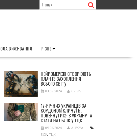
ОЛА ВИЖИВАННЯ
РІЗНЕ
НЕЙРОМЕРЕЖІ СТВОРЮЮТЬ
ПЛАН ІЗ ЗАХОПЛЕННЯ
ВСЬОГО СВІТУ.
03.09.2024
CRISIS
17-РІЧНИХ УКРАЇНЦІВ ЗА
КОРДОНОМ КЛИЧУТЬ
ПОВЕРНУТИСЯ В УКРАЇНУ ТА
СТАТИ НА ОБЛІК У ТЦК
05.06.2024
ALESYA
ЗСУ
,
ТЦК