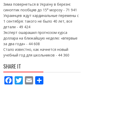
Зима повернеться в Україну в березні:
синоптик пообіцяв до 15° морозу
- 71 941
Украинцев ждут кардинальные перемены с
1 сентября: такого не было 40 лет, все
детали
- 49 424
Эксперт ошарашил прогнозом курса
доллара на ближайшую неделю: «впервые
за два года»
- 44 608
Стало известно, как начнется новый
учебный год для школьников
- 44 360
SHARE IT
F
T
E
П
ac
w
m
о
e
itt
ai
ді
b
er
l
л
o
и