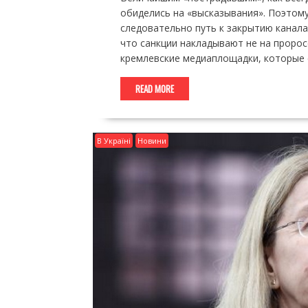
обиделись на «высказывания». Поэтому
следовательно путь к закрытию канала
что санкции накладывают не на проросс
кремлевские медиаплощадки, которые 
READ MORE
В Україні
Новини