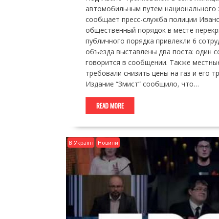
автомобильным путем национального зн
сообщает пресс-служба полиции Ивано
общественный порядок в месте перекр
публичного порядка привлекли 6 сотру
объезда выставлены два поста: один со
говорится в сообщении. Также местные
требовали снизить цены на газ и его т
Издание “Змист” сообщило, что…
READ MORE
В Україні
Новини