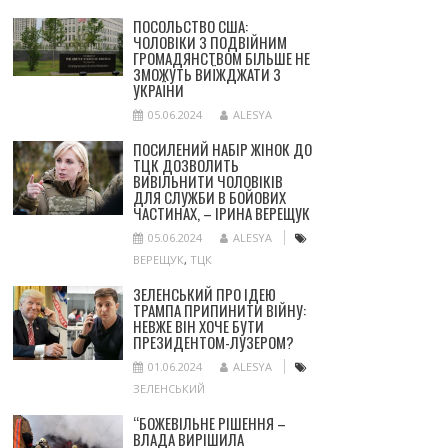
ПОСОЛЬСТВО США:
ЧОЛОВІКИ З ПОДВІЙНИМ
ГРОМАДЯНСТВОМ БІЛЬШЕ НЕ
ЗМОЖУТЬ ВИЇЖДЖАТИ З
УКРАЇНИ
05.06.2024
ALESYA
ПОСИЛЕНИЙ НАБІР ЖІНОК ДО
ТЦК ДОЗВОЛИТЬ
ВИВІЛЬНИТИ ЧОЛОВІКІВ
ДЛЯ СЛУЖБИ В БОЙОВИХ
ЧАСТИНАХ, – ІРИНА ВЕРЕЩУК
05.06.2024
ALESYA
ВЕРЕЩУК
,
ТЦК
ЗЕЛЕНСЬКИЙ ПРО ІДЕЮ
ТРАМПА ПРИПИНИТИ ВІЙНУ:
НЕВЖЕ ВІН ХОЧЕ БУТИ
ПРЕЗИДЕНТОМ-ЛУЗЕРОМ?
01.06.2024
ALESYA
ЗЕЛЕНСЬКИЙ
“БОЖЕВІЛЬНЕ РІШЕННЯ –
ВЛАДА ВИРІШИЛА