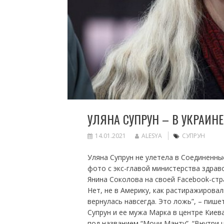
УЛЯНА СУПРУН – В УКРАИН
14.01.2021
ALESYA
СУПРУН
Уляна Супрун не улетела в Соединенны
фото с экс-главой министерства здрав
Янина Соколова на своей Facebook-стра
Нет, не в Америку, как растиражирова
вернулась навсегда. Это ложь”, – пише
Супрун и ее мужа Марка в центре Киева
под названием “Мочи Манту”. “Внутри 