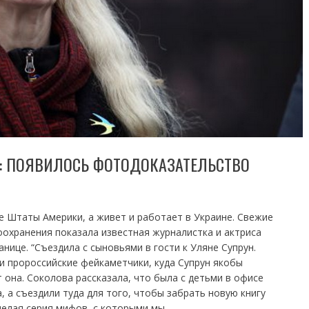
Е: ПОЯВИЛОСЬ ФОТОДОКАЗАТЕЛЬСТВО
е Штаты Америки, а живет и работает в Украине. Свежие
оохранения показала известная журналистка и актриса
нице. “Съездила с сыновьями в гости к Уляне Супрун.
ли пророссийские фейкаметчики, куда Супрун якобы
т она. Соколова рассказала, что была с детьми в офисе
, а съездили туда для того, чтобы забрать новую книгу
целая серия мифов, с которыми мы…