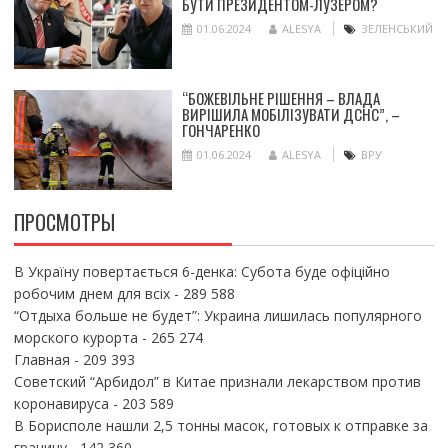
БУТИ ПРЕЗИДЕНТОМ-ЛУЗЕРОМ?
01.06.2024
ALESYA
ЗЕЛЕНСЬКИЙ
“БОЖЕВІЛЬНЕ РІШЕННЯ – ВЛАДА
ВИРІШИЛА МОБІЛІЗУВАТИ ДСНС”, –
ГОНЧАРЕНКО
01.06.2024
ALESYA
ВРУ
ПРОСМОТРЫ
В Україну повертається 6-денка: Субота буде офіційно
робочим днем для всіх
- 289 588
“Отдыха больше не будет”: Украина лишилась популярного
морского курорта
- 265 274
Главная
- 209 393
Советский “Арбидол” в Китае признали лекарством против
коронавируса
- 203 589
В Борисполе нашли 2,5 тонны масок, готовых к отправке за
границу
- 142 360