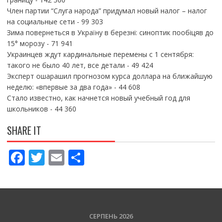
Член партии “Слуга народа” придумал новый налог – налог
на социальные сети
- 99 303
Зима повернеться в Україну в березні: синоптик пообіцяв до
15° морозу
- 71 941
Украинцев ждут кардинальные перемены с 1 сентября:
такого не было 40 лет, все детали
- 49 424
Эксперт ошарашил прогнозом курса доллара на ближайшую
неделю: «впервые за два года»
- 44 608
Стало известно, как начнется новый учебный год для
школьников
- 44 360
SHARE IT
F
T
E
П
ac
w
m
о
e
itt
ai
ді
b
er
l
л
o
и
СЕРПЕНЬ 2026