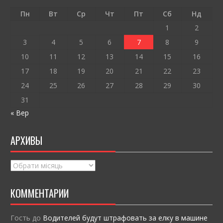
o
т
Пн
Вт
Ср
Чт
Пт
Сб
Нд
k
и
1
2
ся
3
4
5
6
7
8
9
10
11
12
13
14
15
16
17
18
19
20
21
22
23
24
25
26
27
28
29
30
31
« Вер
АРХИВЫ
Архивы
КОММЕНТАРИИ
Гость
до
Водителей будут штрафовать за елку в машине