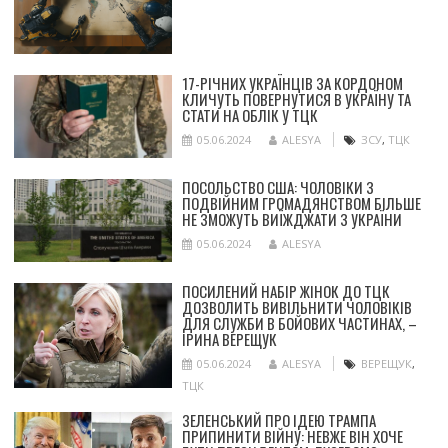
17-РІЧНИХ УКРАЇНЦІВ ЗА КОРДОНОМ
КЛИЧУТЬ ПОВЕРНУТИСЯ В УКРАЇНУ ТА
СТАТИ НА ОБЛІК У ТЦК
05.06.2024
ALESYA
ЗСУ
,
ТЦК
ПОСОЛЬСТВО США: ЧОЛОВІКИ З
ПОДВІЙНИМ ГРОМАДЯНСТВОМ БІЛЬШЕ
НЕ ЗМОЖУТЬ ВИЇЖДЖАТИ З УКРАЇНИ
05.06.2024
ALESYA
ПОСИЛЕНИЙ НАБІР ЖІНОК ДО ТЦК
ДОЗВОЛИТЬ ВИВІЛЬНИТИ ЧОЛОВІКІВ
ДЛЯ СЛУЖБИ В БОЙОВИХ ЧАСТИНАХ, –
ІРИНА ВЕРЕЩУК
05.06.2024
ALESYA
ВЕРЕЩУК
,
ТЦК
ЗЕЛЕНСЬКИЙ ПРО ІДЕЮ ТРАМПА
ПРИПИНИТИ ВІЙНУ: НЕВЖЕ ВІН ХОЧЕ