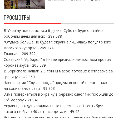
ПРОСМОТРЫ
В Україну повертається 6-денка: Субота буде офіційно
робочим днем для всіх
- 289 588
“Отдыха больше не будет”: Украина лишилась популярного
морского курорта
- 265 274
Главная
- 209 392
Советский “Арбидол” в Китае признали лекарством против
коронавируса
- 203 589
В Борисполе нашли 2,5 тонны масок, готовых к отправке за
границу
- 142 360
Член партии “Слуга народа” придумал новый налог – налог
на социальные сети
- 99 303
Зима повернеться в Україну в березні: синоптик пообіцяв до
15° морозу
- 71 941
Украинцев ждут кардинальные перемены с 1 сентября:
такого не было 40 лет, все детали
- 49 424
Эксперт ошарашил прогнозом курса доллара на ближайшую