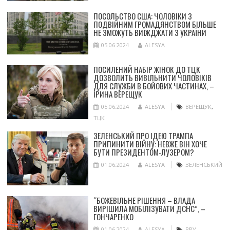
ПОСОЛЬСТВО США: ЧОЛОВІКИ З
ПОДВІЙНИМ ГРОМАДЯНСТВОМ БІЛЬШЕ
НЕ ЗМОЖУТЬ ВИЇЖДЖАТИ З УКРАЇНИ
05.06.2024
ALESYA
ПОСИЛЕНИЙ НАБІР ЖІНОК ДО ТЦК
ДОЗВОЛИТЬ ВИВІЛЬНИТИ ЧОЛОВІКІВ
ДЛЯ СЛУЖБИ В БОЙОВИХ ЧАСТИНАХ, –
ІРИНА ВЕРЕЩУК
05.06.2024
ALESYA
ВЕРЕЩУК
,
ТЦК
ЗЕЛЕНСЬКИЙ ПРО ІДЕЮ ТРАМПА
ПРИПИНИТИ ВІЙНУ: НЕВЖЕ ВІН ХОЧЕ
БУТИ ПРЕЗИДЕНТОМ-ЛУЗЕРОМ?
01.06.2024
ALESYA
ЗЕЛЕНСЬКИЙ
“БОЖЕВІЛЬНЕ РІШЕННЯ – ВЛАДА
ВИРІШИЛА МОБІЛІЗУВАТИ ДСНС”, –
ГОНЧАРЕНКО
01.06.2024
ALESYA
ВРУ