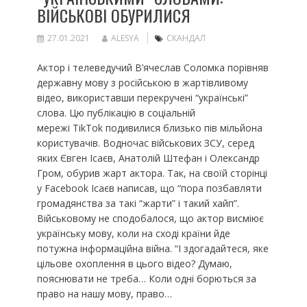
ВІЙСЬКОВІ ОБУРИЛИСЯ
27.01.2021
ALESYA
СКАНДАЛ
Актор і телеведучий В’ячеслав Соломка порівняв
державну мову з російською в жартівливому
відео, використавши перекручені “українські”
слова. Цю публікацію в соціальній
мережі TikTok подивилися близько пів мільйона
користувачів. Водночас військових ЗСУ, серед
яких Євген Ісаєв, Анатолій Штефан і Олександр
Гром, обурив жарт актора. Так, на своїй сторінці
у Facebook Ісаєв написав, що “пора позбавляти
громадянства за такі “жарти” і такий хайп”.
Військовому не сподобалося, що актор висміює
українську мову, коли на сході країни йде
потужна інформаційна війна. “І здогадайтеся, яке
цільове охоплення в цього відео? Думаю,
пояснювати не треба… Коли одні борються за
право на нашу мову, право…