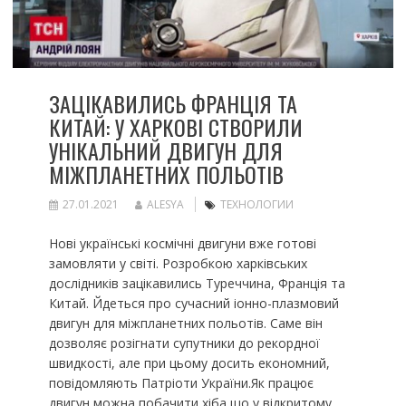
ЗАЦІКАВИЛИСЬ ФРАНЦІЯ ТА
КИТАЙ: У ХАРКОВІ СТВОРИЛИ
УНІКАЛЬНИЙ ДВИГУН ДЛЯ
МІЖПЛАНЕТНИХ ПОЛЬОТІВ
27.01.2021
ALESYA
ТЕХНОЛОГИИ
Нові українські космічні двигуни вже готові
замовляти у світі. Розробкою харківських
дослідників зацікавились Туреччина, Франція та
Китай. Йдеться про сучасний іонно-плазмовий
двигун для міжпланетних польотів. Саме він
дозволяє розігнати супутники до рекордної
швидкості, але при цьому досить економний,
повідомляють Патріоти України.Як працює
двигун можна побачити хіба що у відкритому