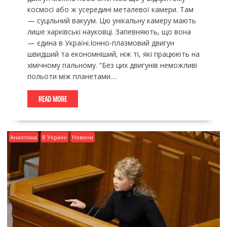
космосі або ж усередині металевої камери. Там
— суцільний вакуум. Цю унікальну камеру мають
лише харківські науковці. Запевняють, що вона
— єдина в Україні.Іонно-плазмовий двигун
швидший та економніший, ніж ті, які працюють на
хімічному пальному. “Без цих двигунів неможливі
польоти між планетами.…
READ MORE
Аналітика
В Україні
Новини