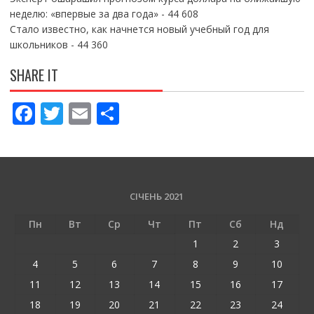
неделю: «впервые за два года»
- 44 608
Стало известно, как начнется новый учебный год для
школьников
- 44 360
SHARE IT
F
T
E
П
ac
w
m
о
e
itt
ai
ді
b
er
l
л
o
и
СІЧЕНЬ 2021
o
т
Пн
Вт
Ср
Чт
Пт
Сб
Нд
k
и
1
2
3
ся
4
5
6
7
8
9
10
11
12
13
14
15
16
17
18
19
20
21
22
23
24