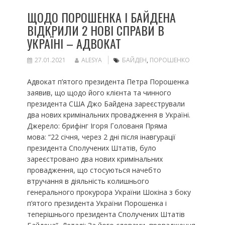
ЩОДО ПОРОШЕНКА І БАЙДЕНА
ВІДКРИЛИ 2 НОВІ СПРАВИ В
УКРАЇНІ – АДВОКАТ
27.01.2021
ALESYA
БАЙДЕН
,
ПОРОШЕНКО
Адвокат п’ятого президента Петра Порошенка
заявив, що щодо його клієнта та чинного
президента США Джо Байдена зареєстрували
два нових кримінальних провадження в Україні.
Джерело: брифінг Ігоря Голованя Пряма
мова: “22 січня, через 2 дні після інавгурації
президента Сполучених Штатів, було
зареєстровано два нових кримінальних
провадження, що стосуються начебто
втручання в діяльність колишнього
генерального прокурора України Шокіна з боку
п’ятого президента України Порошенка і
теперішнього президента Сполучених Штатів