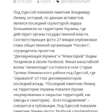
27.01.2021
ALESYA
ДЕКОММУНИЗАЦИЯ
Под Одессой повалили памятник Владимиру
Ленину, который, по данным активистов,
являлся последней скульптурой лидера
большевиков на территории Украины, где
действуют органы государственной власти.
Соответствующее фото 27 января опубликовал
глава общественной организации “Рассвет”,
соучредитель проектов
“Декомунизация.Украина” и “Мова.Харків” Вадим
Поздняков в своем Facebook. Финал масштабной
волны “ленинопада” состоялся в селе Старые
Трояны Измаильского района под Одессой, где
“скрывался” от глаз декоммунизаторов
последний вождь. “Последний памятник Ленину
на территории Украины повален! (Кроме
оккупированных и закрытых территорий, как
заводы и санатории)… Всех поздравляем!” –
говорится в публикации. Под Одессой повалили
памятник Ленину (фото: facebook.com/Nevidomy)