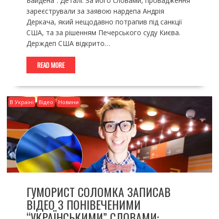
Байдена”. Деталі: За його словами, провадження
зареєстрували за заявою нардепа Андрія
Деркача, який нещодавно потрапив під санкції
США, та за рішенням Печерського суду Києва.
Держдеп США відкрито…
READ MORE
В Україні
Відео
Новини
ГУМОРИСТ СОЛОМКА ЗАПИСАВ
ВІДЕО З ПОНІВЕЧЕНИМИ
“УКРАЇНСЬКИМИ” СЛОВАМИ: