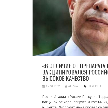
«В ОТЛИЧИЕ ОТ ПРЕПАРАТА 
ВАКЦИНИРОВАЛСЯ РОССИЙС
ВЫСОКОЕ КАЧЕСТВО
19.01.2021
ALESYA
ВАКЦИНА
Посол Италии в России Паскуале Терр
вакциной от коронавируса «Спутник V»
эффекта. Дипломат даже провёл онлай