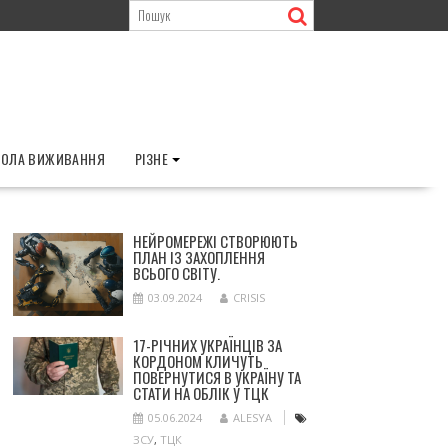
ОЛА ВИЖИВАННЯ
РІЗНЕ
НЕЙРОМЕРЕЖІ СТВОРЮЮТЬ
ПЛАН ІЗ ЗАХОПЛЕННЯ
ВСЬОГО СВІТУ.
03.09.2024
CRISIS
17-РІЧНИХ УКРАЇНЦІВ ЗА
КОРДОНОМ КЛИЧУТЬ
ПОВЕРНУТИСЯ В УКРАЇНУ ТА
СТАТИ НА ОБЛІК У ТЦК
05.06.2024
ALESYA
ЗСУ
,
ТЦК