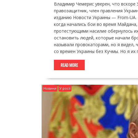
Владимир Чемерис уверен, что вскоре
правозащитник, член правления Украин
изданию Новости Украины — From-UA. 
когда начались бои во время Майдана,
протестующими насилие обернулось их 
остановить людей, которые начали бро
называли провокаторами, но я видел, 
со времен Украины без Кучмы. Но я их
READ MORE
Новини
У росії