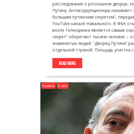
расследование о роскошном дворце, к
Путину. Антикоррупционеры называют э
большим путинским секретом”, переда
YouTube-канале Навального. В ФБК от
возле Геленджика является самым охра
секрет” оберегают тысячи человек – о
знаменитых людей. “Дворец Путина” ра
отдельной страной. Площадь участка с
READ MORE
Новини
У світі