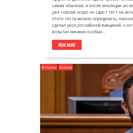
самая обычная, и после инъекции он н
уже совсем скоро он сдаст тест на ан
этого теста можно определить, наско
сделал укол российской вакциной, о кот
испытал никаких особых…
READ MORE
В Україні
Новини