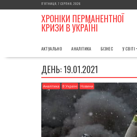
Skip
П’ЯТНИЦЯ, 7 СЕРПНЯ, 2026
to
ХРОНІКИ ПЕРМАНЕНТНОЇ
content
КРИЗИ В УКРАЇНІ
АКТУАЛЬНО
АНАЛІТИКА
БІЗНЕС
У СВІТІ
ДЕНЬ:
19.01.2021
Аналітика
В Україні
Новини