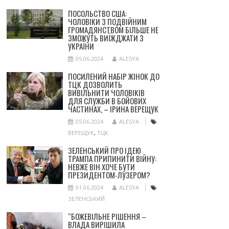
ПОСОЛЬСТВО США:
ЧОЛОВІКИ З ПОДВІЙНИМ
ГРОМАДЯНСТВОМ БІЛЬШЕ НЕ
ЗМОЖУТЬ ВИЇЖДЖАТИ З
УКРАЇНИ
05.06.2024
ALESYA
ПОСИЛЕНИЙ НАБІР ЖІНОК ДО
ТЦК ДОЗВОЛИТЬ
ВИВІЛЬНИТИ ЧОЛОВІКІВ
ДЛЯ СЛУЖБИ В БОЙОВИХ
ЧАСТИНАХ, – ІРИНА ВЕРЕЩУК
05.06.2024
ALESYA
ВЕРЕЩУК
,
ТЦК
ЗЕЛЕНСЬКИЙ ПРО ІДЕЮ
ТРАМПА ПРИПИНИТИ ВІЙНУ:
НЕВЖЕ ВІН ХОЧЕ БУТИ
ПРЕЗИДЕНТОМ-ЛУЗЕРОМ?
01.06.2024
ALESYA
ЗЕЛЕНСЬКИЙ
“БОЖЕВІЛЬНЕ РІШЕННЯ –
ВЛАДА ВИРІШИЛА