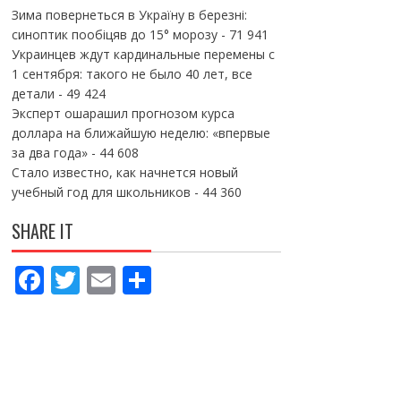
Зима повернеться в Україну в березні:
синоптик пообіцяв до 15° морозу
- 71 941
Украинцев ждут кардинальные перемены с
1 сентября: такого не было 40 лет, все
детали
- 49 424
Эксперт ошарашил прогнозом курса
доллара на ближайшую неделю: «впервые
за два года»
- 44 608
Стало известно, как начнется новый
учебный год для школьников
- 44 360
SHARE IT
F
T
E
П
ac
w
m
о
e
itt
ai
ді
b
er
l
л
o
и