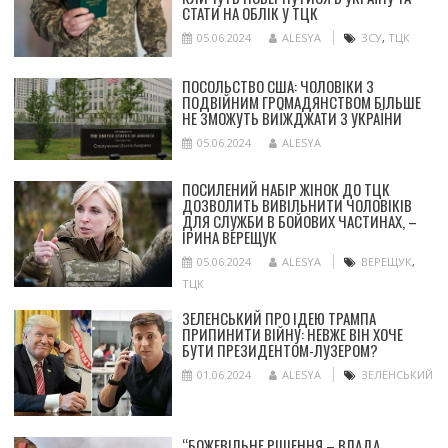
СТАТИ НА ОБЛІК У ТЦК
05.06.2024
ALESYA
ЗСУ
,
ТЦК
ПОСОЛЬСТВО США: ЧОЛОВІКИ З
ПОДВІЙНИМ ГРОМАДЯНСТВОМ БІЛЬШЕ
НЕ ЗМОЖУТЬ ВИЇЖДЖАТИ З УКРАЇНИ
05.06.2024
ALESYA
ПОСИЛЕНИЙ НАБІР ЖІНОК ДО ТЦК
ДОЗВОЛИТЬ ВИВІЛЬНИТИ ЧОЛОВІКІВ
ДЛЯ СЛУЖБИ В БОЙОВИХ ЧАСТИНАХ, –
ІРИНА ВЕРЕЩУК
05.06.2024
ALESYA
ВЕРЕЩУК
,
ТЦК
ЗЕЛЕНСЬКИЙ ПРО ІДЕЮ ТРАМПА
ПРИПИНИТИ ВІЙНУ: НЕВЖЕ ВІН ХОЧЕ
БУТИ ПРЕЗИДЕНТОМ-ЛУЗЕРОМ?
01.06.2024
ALESYA
ЗЕЛЕНСЬКИЙ
“БОЖЕВІЛЬНЕ РІШЕННЯ – ВЛАДА