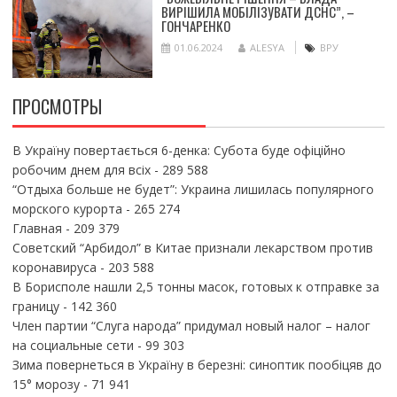
ВИРІШИЛА МОБІЛІЗУВАТИ ДСНС”, –
ГОНЧАРЕНКО
01.06.2024
ALESYA
ВРУ
ПРОСМОТРЫ
В Україну повертається 6-денка: Субота буде офіційно
робочим днем для всіх
- 289 588
“Отдыха больше не будет”: Украина лишилась популярного
морского курорта
- 265 274
Главная
- 209 379
Советский “Арбидол” в Китае признали лекарством против
коронавируса
- 203 588
В Борисполе нашли 2,5 тонны масок, готовых к отправке за
границу
- 142 360
Член партии “Слуга народа” придумал новый налог – налог
на социальные сети
- 99 303
Зима повернеться в Україну в березні: синоптик пообіцяв до
15° морозу
- 71 941