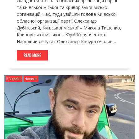
складається з голів обласних організацій партії
та київської міської та криворізької міської
організацій. Так, туди увійшли голова Київської
обласної організації партії Олександр
Дубінський, Київської міської – Микола Тищенко,
Криворізької міської – Юрій Корявченков.
Народний депутат Олександр Качура очолив…
READ MORE
В Україні
Новини