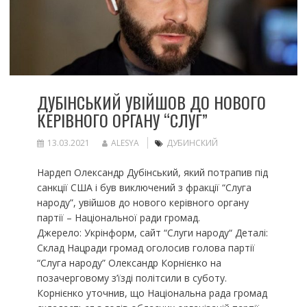
ДУБІНСЬКИЙ УВІЙШОВ ДО НОВОГО
КЕРІВНОГО ОРГАНУ “СЛУГ”
13.03.2021
ALESYA
ДУБИНСКИЙ
Нардеп Олександр Дубінський, який потрапив під
санкції США і був виключений з фракції “Слуга
народу”, увійшов до нового керівного органу
партії – Національної ради громад.
Джерело: Укрінформ, сайт “Слуги народу“ Деталі:
Склад Нацради громад оголосив голова партії
“Слуга народу” Олександр Корнієнко на
позачерговому з’їзді політсили в суботу.
Корнієнко уточнив, що Національна рада громад