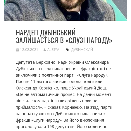
НАРДЕП ДУБІНСЬКИЙ
ЗАЛИШАЄТЬСЯ В «СЛУЗІ НАРОДУ»
12.02.2021
ALESYA
ДУБИНСКИЙ
Депутата Верховної Ради України Олександра
Дубінського після виключення з фракції так і не
виключили з політичної партії «Слуга народу».
Про це 11 лютого заявив голова політсили
Олександр Корнієнко, пише Український Дощ.
«Це не автоматичний процес. На даний момент
він є членом партії. Інших рішень поки не
приймалося», – сказав Корнієнко. На з’їзді партії
на початку лютого Дубінського виключили з
фракції «Слуги народу». За його виключення
проголосували 198 депутатів. Його колеги по