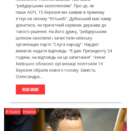
“рейдерським захопленням”. Про це, як
пише ASPI, 15 березня він заявив в прямому
етері на своєму “Ютьюбі”. Дубінський має намір
дізнатися, чи причетний керівник держави до
такого рішення. На його думку, “рейдерським
шляхом захопили і зачистили київську
організацію партії “Слуга народу”. Нардеп
вимагає надати відповідь: “Я даю Президенту 24
години, на відповідь на це запитання”. Члени
Київської обласної організації політсили 14
березня обрали нового голову. Замість
Олександра…
READ MORE
В Україні
Новини