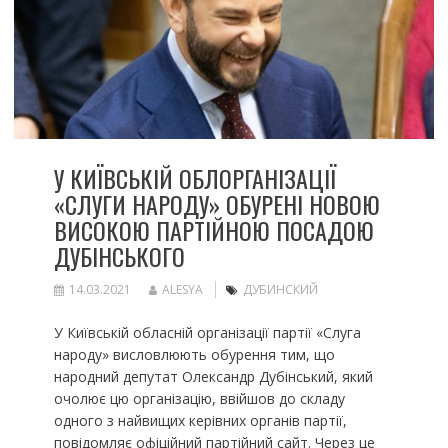
У КИЇВСЬКІЙ ОБЛОРГАНІЗАЦІЇ
«СЛУГИ НАРОДУ» ОБУРЕНІ НОВОЮ
ВИСОКОЮ ПАРТІЙНОЮ ПОСАДОЮ
ДУБІНСЬКОГО
14.03.2021
ALESYA
ДУБИНСКИЙ
У Київській обласній організації партії «Слуга
народу» висловлюють обурення тим, що
народний депутат Олександр Дубінський, який
очолює цю організацію, ввійшов до складу
одного з найвищих керівних органів партії,
повідомляє офіційний партійний сайт. Через це