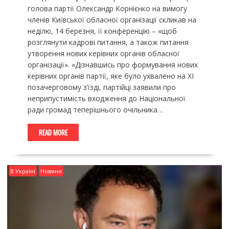
голова партії Олександр Корнієнко на вимогу
членів Київської обласної організації скликав на
неділю, 14 березня, її конференцію – «щоб
розглянути кадрові питання, а також питання
утворення нових керівних органів обласної
організації». «Дізнавшись про формування нових
керівних органів партії, яке було ухвалено на ХІ
позачерговому з’їзді, партійці заявили про
неприпустимість входження до Національної
ради громад теперішнього очільника…
READ MORE
В Україні
Новини