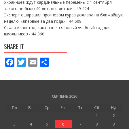
Украинцев ждут кардинальные перемены с 1 сентября:
такого не было 40 лет, все детали
- 49 424
Эксперт ошарашил прогнозом курса доллара на ближайшую
неделю: «впервые за два года»
- 44 608
Стало известно, как начнется новый учебный год для
школьников
- 44 360
SHARE IT
F
T
E
П
ac
w
m
о
e
itt
ai
ді
b
er
l
л
o
и
СЕРПЕНЬ 2026
o
т
Пн
Вт
Ср
Чт
Пт
Сб
Нд
k
и
1
2
ся
3
4
5
6
7
8
9