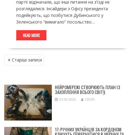
партії відзначали, що інші питання на з’їзді не
розглядалися. Інсайдери з Офісу президента
подейкують, що позбутися Дубинського у
Зеленського “вимагало” посольство…
READ MORE
НАВІГАЦІЯ
Старіші записи
ЗА
ЗАПИСАМИ
НЕЙРОМЕРЕЖІ СТВОРЮЮТЬ ПЛАН ІЗ
ЗАХОПЛЕННЯ ВСЬОГО СВІТУ.
03.09.2024
CRISIS
17-РІЧНИХ УКРАЇНЦІВ ЗА КОРДОНОМ
КЛИЧУТЬ ПОВЕРНУТИСЯ В УКРАЇНУ ТА