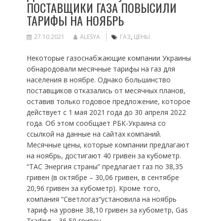
ПОСТАВЩИКИ ГАЗА ПОВЫСИЛИ
ТАРИФЫ НА НОЯБРЬ
27.10.2021
ALESYA
ГАЗ
,
ЦЕНЫ
Некоторые газоснабжающие компании Украины
обнародовали месячные тарифы на газ для
населения в ноябре. Однако большинство
поставщиков отказались от месячных планов,
оставив только годовое предложение, которое
действует с 1 мая 2021 года до 30 апреля 2022
года. Об этом сообщает РБК-Украина со
ссылкой на данные на сайтах компаний.
Месячные цены, которые компании предлагают
на ноябрь, достигают 40 гривен за кубометр.
“ТАС Энергия страны” предлагает газ по 38,35
гривен (в октябре – 30,06 гривен, в сентябре
20,96 гривен за кубометр). Кроме того,
компания “Светлогаз“установила на ноябрь
тариф на уровне 38,10 гривен за кубометр, Gas
Trading – 36,50 гривен,…