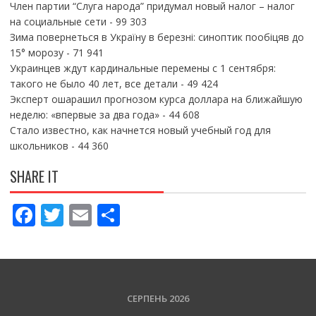
Член партии “Слуга народа” придумал новый налог – налог
на социальные сети
- 99 303
Зима повернеться в Україну в березні: синоптик пообіцяв до
15° морозу
- 71 941
Украинцев ждут кардинальные перемены с 1 сентября:
такого не было 40 лет, все детали
- 49 424
Эксперт ошарашил прогнозом курса доллара на ближайшую
неделю: «впервые за два года»
- 44 608
Стало известно, как начнется новый учебный год для
школьников
- 44 360
SHARE IT
F
T
E
П
ac
w
m
о
e
itt
ai
ді
b
er
l
л
o
и
СЕРПЕНЬ 2026