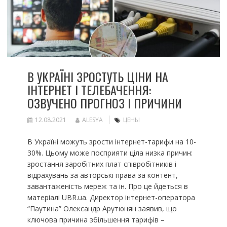
В УКРАЇНІ ЗРОСТУТЬ ЦІНИ НА
ІНТЕРНЕТ І ТЕЛЕБАЧЕННЯ:
ОЗВУЧЕНО ПРОГНОЗ І ПРИЧИНИ
12.08.2021
ALESYA
ЦЕНЫ
В Україні можуть зрости інтернет-тарифи на 10-
30%. Цьому може посприяти ціла низка причин:
зростання заробітних плат співробітників і
відрахувань за авторські права за контент,
завантаженість мереж та ін. Про це йдеться в
матеріалі UBR.ua. Директор інтернет-оператора
“Паутина” Олександр Арутюнян заявив, що
ключова причина збільшення тарифів –