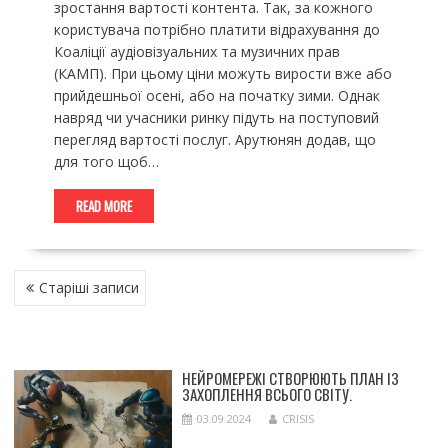
зростання вартості контента. Так, за кожного
користувача потрібно платити відрахування до
Коаліції аудіовізуальних та музичних прав
(КАМП). При цьому ціни можуть вирости вже або
прийдешньої осені, або на початку зими. Однак
навряд чи учасники ринку підуть на поступовий
перегляд вартості послуг. Арутюнян додав, що
для того щоб…
READ MORE
НАВІГАЦІЯ
Старіші записи
ЗА
ЗАПИСАМИ
НЕЙРОМЕРЕЖІ СТВОРЮЮТЬ ПЛАН ІЗ
ЗАХОПЛЕННЯ ВСЬОГО СВІТУ.
03.09.2024
CRISIS