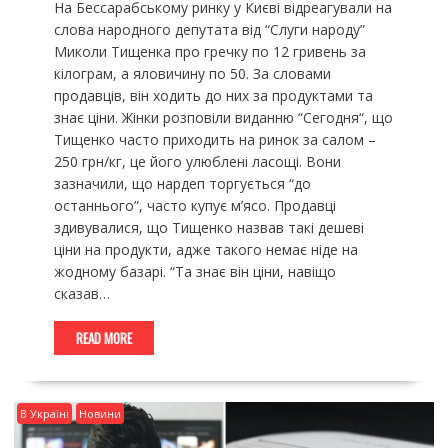
На Бессарабському ринку у Києві відреагували на
слова народного депутата від “Слуги народу”
Миколи Тищенка про гречку по 12 гривень за
кілограм, а яловичину по 50. За словами
продавців, він ходить до них за продуктами та
знає ціни. Жінки розповіли виданню “Сегодня“, що
Тищенко часто приходить на ринок за салом –
250 грн/кг, це його улюблені ласощі. Вони
зазначили, що нардеп торгується “до
останнього”, часто купує м’ясо. Продавці
здивувалися, що Тищенко назвав такі дешеві
ціни на продукти, адже такого немає ніде на
жодному базарі. “Та знає він ціни, навіщо
сказав…
READ MORE
В Україні
Новини