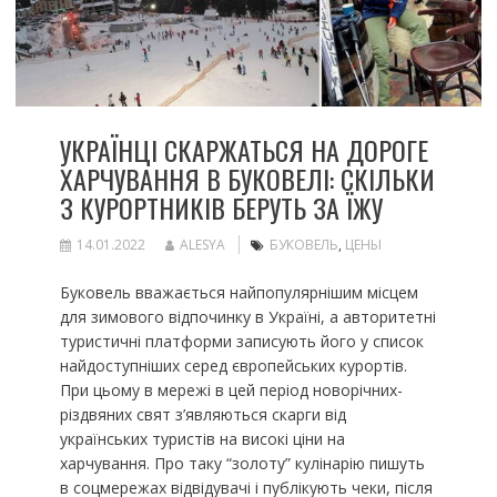
УКРАЇНЦІ СКАРЖАТЬСЯ НА ДОРОГЕ
ХАРЧУВАННЯ В БУКОВЕЛІ: СКІЛЬКИ
З КУРОРТНИКІВ БЕРУТЬ ЗА ЇЖУ
14.01.2022
ALESYA
БУКОВЕЛЬ
,
ЦЕНЫ
Буковель вважається найпопулярнішим місцем
для зимового відпочинку в Україні, а авторитетні
туристичні платформи записують його у список
найдоступніших серед європейських курортів.
При цьому в мережі в цей період новорічних-
різдвяних свят з’являються скарги від
українських туристів на високі ціни на
харчування. Про таку “золоту” кулінарію пишуть
в соцмережах відвідувачі і публікують чеки, після