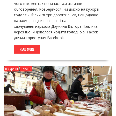
чого в коментах починається активне
обговорення. Розберімося, чи дійсно на курорті
годують, б’ючи “в три дорого”? Так, нещодавно
на захмарні ціни на сервіс і на
харчування нарікала Дружина Віктора Павлика,
через що їй довелося ходити голодною. Також
днями користувач Facebook…
READ MORE
В Україні
Новини