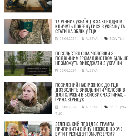
17-РІЧНИХ УКРАЇНЦІВ ЗА КОРДОНОМ
КЛИЧУТЬ ПОВЕРНУТИСЯ В УКРАЇНУ ТА
СТАТИ НА ОБЛІК У ТЦК
05.06.2024
ALESYA
ЗСУ
,
ТЦК
ПОСОЛЬСТВО США: ЧОЛОВІКИ З
ПОДВІЙНИМ ГРОМАДЯНСТВОМ БІЛЬШЕ
НЕ ЗМОЖУТЬ ВИЇЖДЖАТИ З УКРАЇНИ
05.06.2024
ALESYA
ПОСИЛЕНИЙ НАБІР ЖІНОК ДО ТЦК
ДОЗВОЛИТЬ ВИВІЛЬНИТИ ЧОЛОВІКІВ
ДЛЯ СЛУЖБИ В БОЙОВИХ ЧАСТИНАХ, –
ІРИНА ВЕРЕЩУК
05.06.2024
ALESYA
ВЕРЕЩУК
,
ТЦК
ЗЕЛЕНСЬКИЙ ПРО ІДЕЮ ТРАМПА
ПРИПИНИТИ ВІЙНУ: НЕВЖЕ ВІН ХОЧЕ
БУТИ ПРЕЗИДЕНТОМ-ЛУЗЕРОМ?