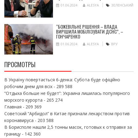
01.06.2024
ALESYA
ЗЕЛЕНСЬКИЙ
“БОЖЕВІЛЬНЕ РІШЕННЯ – ВЛАДА
ВИРІШИЛА МОБІЛІЗУВАТИ ДСНС”, –
ГОНЧАРЕНКО
01.06.2024
ALESYA
ВРУ
ПРОСМОТРЫ
В Україну повертається 6-денка: Субота буде офіційно
робочим днем для всіх
- 289 588
“Отдыха больше не будет”: Украина лишилась популярного
морского курорта
- 265 274
Главная
- 209 369
Советский “Арбидол” в Китае признали лекарством против
коронавируса
- 203 588
В Борисполе нашли 2,5 тонны масок, готовых к отправке за
границу
- 142 360