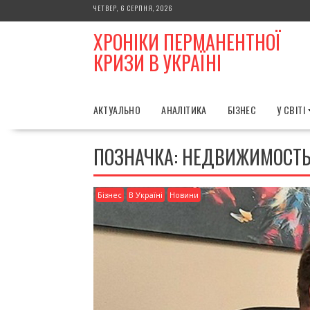
Skip
ЧЕТВЕР, 6 СЕРПНЯ, 2026
to
ХРОНІКИ ПЕРМАНЕНТНОЇ
content
КРИЗИ В УКРАЇНІ
АКТУАЛЬНО
АНАЛІТИКА
БІЗНЕС
У СВІТІ
ПОЗНАЧКА:
НЕДВИЖИМОСТ
Бізнес
В Україні
Новини