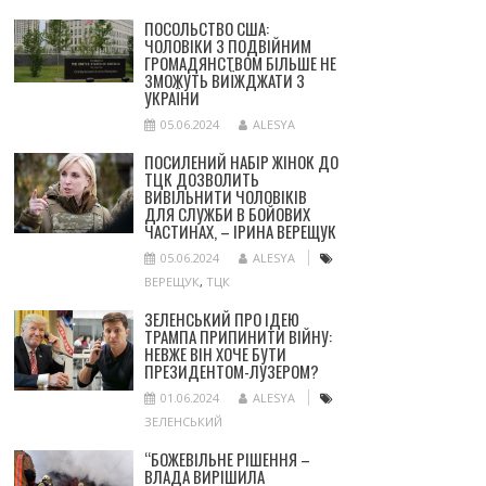
ПОСОЛЬСТВО США:
ЧОЛОВІКИ З ПОДВІЙНИМ
ГРОМАДЯНСТВОМ БІЛЬШЕ НЕ
ЗМОЖУТЬ ВИЇЖДЖАТИ З
УКРАЇНИ
05.06.2024
ALESYA
ПОСИЛЕНИЙ НАБІР ЖІНОК ДО
ТЦК ДОЗВОЛИТЬ
ВИВІЛЬНИТИ ЧОЛОВІКІВ
ДЛЯ СЛУЖБИ В БОЙОВИХ
ЧАСТИНАХ, – ІРИНА ВЕРЕЩУК
05.06.2024
ALESYA
ВЕРЕЩУК
,
ТЦК
ЗЕЛЕНСЬКИЙ ПРО ІДЕЮ
ТРАМПА ПРИПИНИТИ ВІЙНУ:
НЕВЖЕ ВІН ХОЧЕ БУТИ
ПРЕЗИДЕНТОМ-ЛУЗЕРОМ?
01.06.2024
ALESYA
ЗЕЛЕНСЬКИЙ
“БОЖЕВІЛЬНЕ РІШЕННЯ –
ВЛАДА ВИРІШИЛА