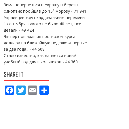
Зима повернеться в Україну в березні:
синоптик пообіцяв до 15° морозу
- 71 941
Украинцев ждут кардинальные перемены с
1 сентября: такого не было 40 лет, все
детали
- 49 424
Эксперт ошарашил прогнозом курса
доллара на ближайшую неделю: «впервые
за два года»
- 44 608
Стало известно, как начнется новый
учебный год для школьников
- 44 360
SHARE IT
F
T
E
П
ac
w
m
о
e
itt
ai
ді
b
er
l
л
o
и