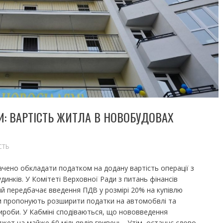
И: ВАРТІСТЬ ЖИТЛА В НОВОБУДОВАХ
СТЬ
редбачено обкладати податком на додану вартість операції з
инків. У Комітеті Верховної Ради з питань фінансів
й передбачає введення ПДВ у розмірі 20% на купівлю
и пропонують розширити податки на автомобвлі та
ироби. У Кабміні сподіваються, що нововведення
т на майже 60 мільярдів гривень. Утім, останнє слово