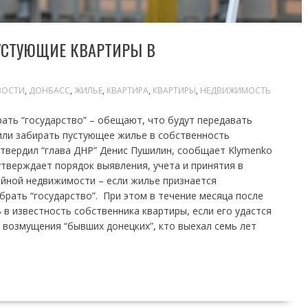
ПУСТУЮЩИЕ КВАРТИРЫ В
ВОСТИ
,
ДОНБАСС
,
ЖИЛЬЕ
,
КВАРТИРА
,
КВАРТИРЫ
,
НЕДВИЖИМОСТЬ
ать “государство” – обещают, что будут передавать
или забирать пустующее жилье в собственность
утвердил “глава ДНР” Денис Пушилин, сообщает Klymenko
 утверждает порядок выявления, учета и принятия в
йной недвижимости – если жилье признается
брать “государство”. При этом в течение месяца после
в известность собственника квартиры, если его удастся
у возмущения “бывших донецких”, кто выехал семь лет