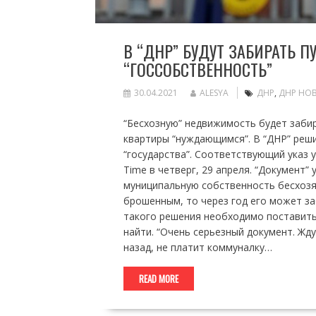
В “ДНР” БУДУТ ЗАБИРАТЬ 
“ГОССОБСТВЕННОСТЬ”
30.04.2021
ALESYA
ДНР
,
ДНР НО
“Бесхозную” недвижимость будет забир
квартиры “нуждающимся”. В “ДНР” реш
“государства”. Соответствующий указ 
Time в четверг, 29 апреля. “Документ”
муниципальную собственность бесхозя
брошенным, то через год его может за
такого решения необходимо поставить 
найти. “Очень серьезный документ. Жд
назад, не платит коммуналку…
READ MORE