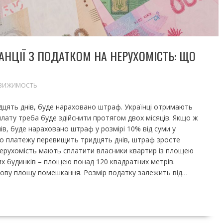
АНЦІЇ З ПОДАТКОМ НА НЕРУХОМІСТЬ: ЩО
ВИЖИМОСТЬ
дцять днів, буде нараховано штраф. Українці отримають
плату треба буде здійснити протягом двох місяців. Якщо ж
в, буде нараховано штраф у розмірі 10% від суми у
го платежу перевищить тридцять днів, штраф зросте
 нерухомість мають сплатити власники квартир із площею
их будинків – площею понад 120 квадратних метрів.
мову площу помешкання. Розмір податку залежить від…