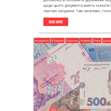
щодо цього документа мають сказати н
чергове засідання. Там, можливо, голо
READ MORE
Актуально
В Україні
Корисне
Новини
Різне
Школ