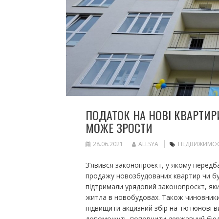
ПОДАТОК НА НОВІ КВАРТИР
МОЖЕ ЗРОСТИ
28.06.2021
ALESYA
НЕДВИЖИМО
З’явився ​​​​​​​законопроєкт, у якому пе
продажу новозбудованих квартир чи буд
підтримали урядовий законопроєкт, яки
житла в новобудовах. Також чиновник
підвищити акцизний збір на тютюнові в
допоможуть поповнити державний бюдже