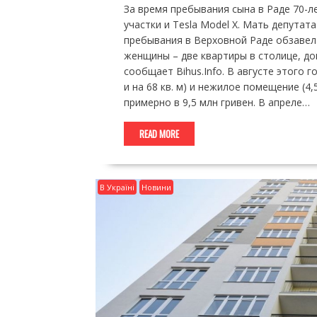
За время пребывания сына в Раде 70-л
участки и Tesla Model X. Мать депутат
пребывания в Верховной Раде обзавела
женщины – две квартиры в столице, до
сообщает Bihus.Info. В августе этого г
и на 68 кв. м) и нежилое помещение (4,
примерно в 9,5 млн гривен. В апреле…
READ MORE
В Україні
Новини