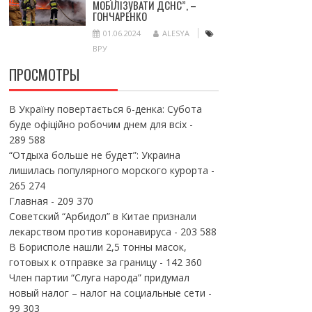
МОБІЛІЗУВАТИ ДСНС”, –
ГОНЧАРЕНКО
01.06.2024
ALESYA
ВРУ
ПРОСМОТРЫ
В Україну повертається 6-денка: Субота
буде офіційно робочим днем для всіх
-
289 588
“Отдыха больше не будет”: Украина
лишилась популярного морского курорта
-
265 274
Главная
- 209 370
Советский “Арбидол” в Китае признали
лекарством против коронавируса
- 203 588
В Борисполе нашли 2,5 тонны масок,
готовых к отправке за границу
- 142 360
Член партии “Слуга народа” придумал
новый налог – налог на социальные сети
-
99 303