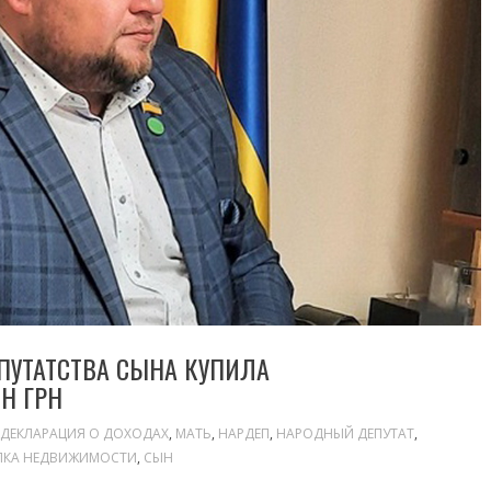
ЕПУТАТСТВА СЫНА КУПИЛА
Н ГРН
ДЕКЛАРАЦИЯ О ДОХОДАХ
,
МАТЬ
,
НАРДЕП
,
НАРОДНЫЙ ДЕПУТАТ
,
ПКА НЕДВИЖИМОСТИ
,
СЫН