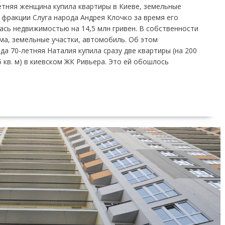
етняя женщина купила квартиры в Киеве, земельные
а фракции Слуга народа Андрея Клочко за время его
сь недвижимостью на 14,5 млн гривен. В собственности
ма, земельные участки, автомобиль. Об этом
ода 70-летняя Наталия купила сразу две квартиры (на 200
5 кв. м) в киевском ЖК Ривьера. Это ей обошлось