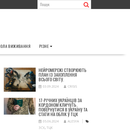
ОЛА ВИЖИВАННЯ
РІЗНЕ
НЕЙРОМЕРЕЖІ СТВОРЮЮТЬ
ПЛАН ІЗ ЗАХОПЛЕННЯ
ВСЬОГО СВІТУ.
03.09.2024
CRISIS
17-РІЧНИХ УКРАЇНЦІВ ЗА
КОРДОНОМ КЛИЧУТЬ
ПОВЕРНУТИСЯ В УКРАЇНУ ТА
СТАТИ НА ОБЛІК У ТЦК
05.06.2024
ALESYA
ЗСУ
,
ТЦК