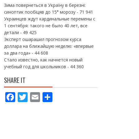
Зима повернеться в Україну в березні:
синоптик пообіцяв до 15° морозу
- 71 941
Украинцев ждут кардинальные перемены с
1 сентября: такого не было 40 лет, все
детали
- 49 425
Эксперт ошарашил прогнозом курса
доллара на ближайшую неделю: «впервые
за два года»
- 44 608
Стало известно, как начнется новый
учебный год для школьников
- 44 360
SHARE IT
F
T
E
П
ac
w
m
о
e
itt
ai
ді
b
er
l
л
o
и