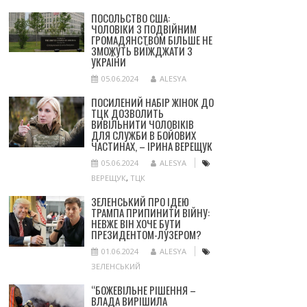
ПОСОЛЬСТВО США:
ЧОЛОВІКИ З ПОДВІЙНИМ
ГРОМАДЯНСТВОМ БІЛЬШЕ НЕ
ЗМОЖУТЬ ВИЇЖДЖАТИ З
УКРАЇНИ
05.06.2024
ALESYA
ПОСИЛЕНИЙ НАБІР ЖІНОК ДО
ТЦК ДОЗВОЛИТЬ
ВИВІЛЬНИТИ ЧОЛОВІКІВ
ДЛЯ СЛУЖБИ В БОЙОВИХ
ЧАСТИНАХ, – ІРИНА ВЕРЕЩУК
05.06.2024
ALESYA
ВЕРЕЩУК
,
ТЦК
ЗЕЛЕНСЬКИЙ ПРО ІДЕЮ
ТРАМПА ПРИПИНИТИ ВІЙНУ:
НЕВЖЕ ВІН ХОЧЕ БУТИ
ПРЕЗИДЕНТОМ-ЛУЗЕРОМ?
01.06.2024
ALESYA
ЗЕЛЕНСЬКИЙ
“БОЖЕВІЛЬНЕ РІШЕННЯ –
ВЛАДА ВИРІШИЛА