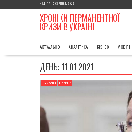
Skip
НЕДІЛЯ, 9 СЕРПНЯ, 2026
to
ХРОНІКИ ПЕРМАНЕНТНОЇ
content
КРИЗИ В УКРАЇНІ
АКТУАЛЬНО
АНАЛІТИКА
БІЗНЕС
У СВІТІ
ДЕНЬ:
11.01.2021
В Україні
Новини