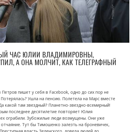
НЫЙ ЧАС ЮЛИИ ВЛАДИМИРОВНЫ,
ПИЛ, А ОНА МОЛЧИТ, КАК ТЕЛЕГРАФНЫЙ
 Петров пишет у себя в Facebook, одно до сих пор не
 Потерялась? Ушла на пенсию. Полетела на Марс вместе
 Да какой там звездный? Планетно-звездно-всемирный!
орым последнее десятилетие повторяет Юлия
сех ограбили. Зубожилые люди возмущены. Они уже
 отчаяние. Тут бы Тимошенко залезть на броневичек,
 Преступная власть Зеленского, довела людей до