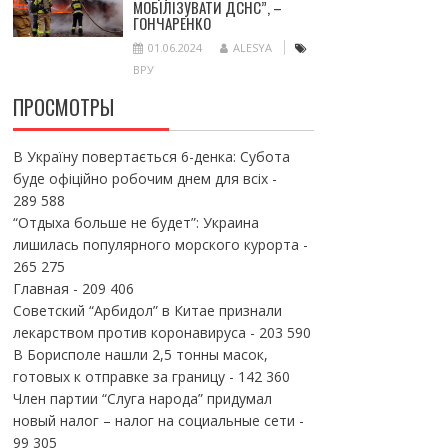
МОБІЛІЗУВАТИ ДСНС”, –
ГОНЧАРЕНКО
01.06.2024
ALESYA
ВРУ
ПРОСМОТРЫ
В Україну повертається 6-денка: Субота
буде офіційно робочим днем для всіх
-
289 588
“Отдыха больше не будет”: Украина
лишилась популярного морского курорта
-
265 275
Главная
- 209 406
Советский “Арбидол” в Китае признали
лекарством против коронавируса
- 203 590
В Борисполе нашли 2,5 тонны масок,
готовых к отправке за границу
- 142 360
Член партии “Слуга народа” придумал
новый налог – налог на социальные сети
-
99 305