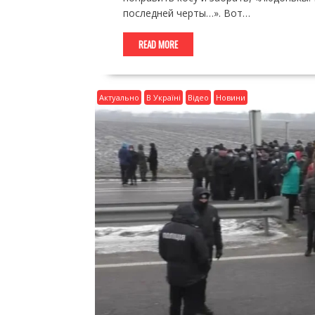
последней черты…». Вот…
READ MORE
Актуально
В Україні
Відео
Новини