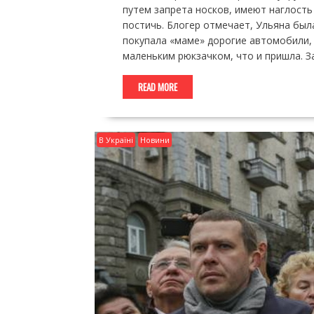
путем запрета носков, имеют наглость 
постичь. Блогер отмечает, Ульяна был
покупала «маме» дорогие автомобили, 
маленьким рюкзачком, что и пришла. З
READ MORE
В Україні
Новини