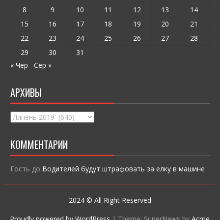
ся
8
9
10
11
12
13
14
15
16
17
18
19
20
21
22
23
24
25
26
27
28
29
30
31
« Чер
Сер »
АРХИВЫ
Архивы
КОММЕНТАРИИ
Гость
до
Водителей будут штрафовать за елку в машине
2024 © All Right Reserved
Proudly powered by WordPress
|
Theme: SuperNews by
Acme