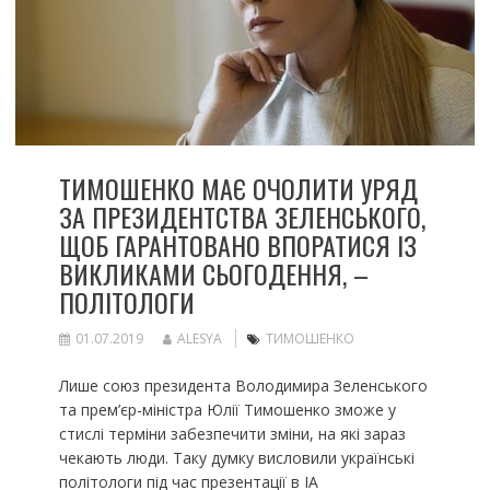
ТИМОШЕНКО МАЄ ОЧОЛИТИ УРЯД
ЗА ПРЕЗИДЕНТСТВА ЗЕЛЕНСЬКОГО,
ЩОБ ГАРАНТОВАНО ВПОРАТИСЯ ІЗ
ВИКЛИКАМИ СЬОГОДЕННЯ, –
ПОЛІТОЛОГИ
01.07.2019
ALESYA
ТИМОШЕНКО
Лише союз президента Володимира Зеленського
та прем’єр-міністра Юлії Тимошенко зможе у
стислі терміни забезпечити зміни, на які зараз
чекають люди. Таку думку висловили українські
політологи під час презентації в ІА