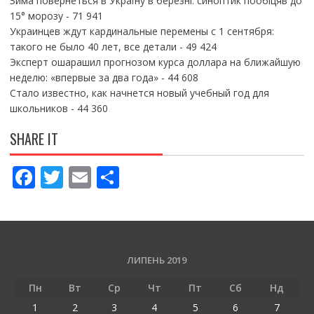
Зима повернеться в Україну в березні: синоптик пообіцяв до
15° морозу
- 71 941
Украинцев ждут кардинальные перемены с 1 сентября:
такого не было 40 лет, все детали
- 49 424
Эксперт ошарашил прогнозом курса доллара на ближайшую
неделю: «впервые за два года»
- 44 608
Стало известно, как начнется новый учебный год для
школьников
- 44 360
SHARE IT
F
T
E
П
ac
w
m
о
e
itt
ai
ді
b
er
l
л
o
и
ЛИПЕНЬ 2019
o
т
Пн
Вт
Ср
Чт
Пт
Сб
Нд
k
и
1
2
3
4
5
6
7