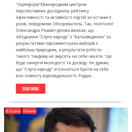
“Укрінформ”Міжнародним центром
перспективних досліджень рейтингу
ефективності та активності партій за останні 5
років, повідомляє Обозреватель. Так, політолог
Олександра Решметділова вважає, що
об’єднання “Слуги народу” з “Батьківщиною” за
результатами парламентських виборів є
найбільш природнім, а результати роботи
такого тандему не змусять на себе чекати. “Це
буде синергія молодості та досвіду. Не думаю,
що “Слуга народу” зголоситься брати на себе
всю повноту відповідальності. Радше…
READ MORE
В Україні
Новини