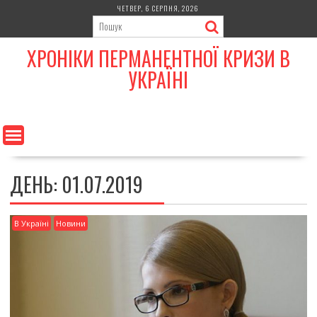
Skip
ЧЕТВЕР, 6 СЕРПНЯ, 2026
to
content
ХРОНІКИ ПЕРМАНЕНТНОЇ КРИЗИ В
УКРАЇНІ
ДЕНЬ:
01.07.2019
В Україні
Новини