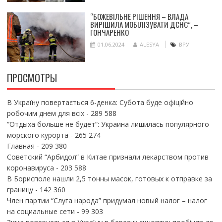
“БОЖЕВІЛЬНЕ РІШЕННЯ – ВЛАДА
ВИРІШИЛА МОБІЛІЗУВАТИ ДСНС”, –
ГОНЧАРЕНКО
01.06.2024
ALESYA
ВРУ
ПРОСМОТРЫ
В Україну повертається 6-денка: Субота буде офіційно
робочим днем для всіх
- 289 588
“Отдыха больше не будет”: Украина лишилась популярного
морского курорта
- 265 274
Главная
- 209 380
Советский “Арбидол” в Китае признали лекарством против
коронавируса
- 203 588
В Борисполе нашли 2,5 тонны масок, готовых к отправке за
границу
- 142 360
Член партии “Слуга народа” придумал новый налог – налог
на социальные сети
- 99 303