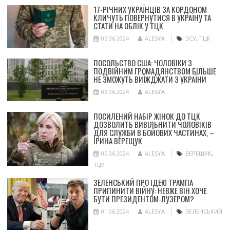
17-РІЧНИХ УКРАЇНЦІВ ЗА КОРДОНОМ
КЛИЧУТЬ ПОВЕРНУТИСЯ В УКРАЇНУ ТА
СТАТИ НА ОБЛІК У ТЦК
05.06.2024
ALESYA
ЗСУ
,
ТЦК
ПОСОЛЬСТВО США: ЧОЛОВІКИ З
ПОДВІЙНИМ ГРОМАДЯНСТВОМ БІЛЬШЕ
НЕ ЗМОЖУТЬ ВИЇЖДЖАТИ З УКРАЇНИ
05.06.2024
ALESYA
ПОСИЛЕНИЙ НАБІР ЖІНОК ДО ТЦК
ДОЗВОЛИТЬ ВИВІЛЬНИТИ ЧОЛОВІКІВ
ДЛЯ СЛУЖБИ В БОЙОВИХ ЧАСТИНАХ, –
ІРИНА ВЕРЕЩУК
05.06.2024
ALESYA
ВЕРЕЩУК
,
ТЦК
ЗЕЛЕНСЬКИЙ ПРО ІДЕЮ ТРАМПА
ПРИПИНИТИ ВІЙНУ: НЕВЖЕ ВІН ХОЧЕ
БУТИ ПРЕЗИДЕНТОМ-ЛУЗЕРОМ?
01.06.2024
ALESYA
ЗЕЛЕНСЬКИЙ