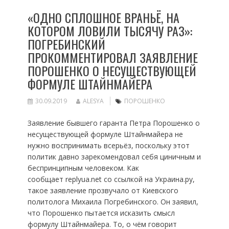
«ОДНО СПЛОШНОЕ ВРАНЬЁ, НА
КОТОРОМ ЛОВИЛИ ТЫСЯЧУ РАЗ»:
ПОГРЕБИНСКИЙ
ПРОКОММЕНТИРОВАЛ ЗАЯВЛЕНИЕ
ПОРОШЕНКО О НЕСУЩЕСТВУЮЩЕЙ
ФОРМУЛЕ ШТАЙНМАЙЕРА
30.09.2019
ALESYA
ПОРОШЕНКО
Заявление бывшего гаранта Петра Порошенко о
несуществующей формуле Штайнмайера не
нужно воспринимать всерьёз, поскольку этот
политик давно зарекомендовал себя циничным и
беспринципным человеком. Как
сообщает replyua.net со ссылкой на Украина.ру,
такое заявление прозвучало от Киевского
политолога Михаила Погребинского. Он заявил,
что Порошенко пытается исказить смысл
формулу Штайнмайера. То, о чём говорит