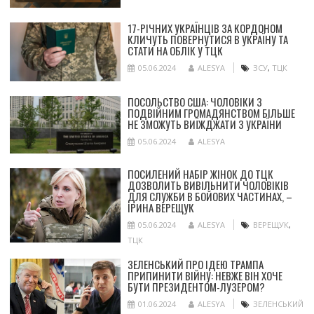
17-РІЧНИХ УКРАЇНЦІВ ЗА КОРДОНОМ
КЛИЧУТЬ ПОВЕРНУТИСЯ В УКРАЇНУ ТА
СТАТИ НА ОБЛІК У ТЦК
05.06.2024
ALESYA
ЗСУ
,
ТЦК
ПОСОЛЬСТВО США: ЧОЛОВІКИ З
ПОДВІЙНИМ ГРОМАДЯНСТВОМ БІЛЬШЕ
НЕ ЗМОЖУТЬ ВИЇЖДЖАТИ З УКРАЇНИ
05.06.2024
ALESYA
ПОСИЛЕНИЙ НАБІР ЖІНОК ДО ТЦК
ДОЗВОЛИТЬ ВИВІЛЬНИТИ ЧОЛОВІКІВ
ДЛЯ СЛУЖБИ В БОЙОВИХ ЧАСТИНАХ, –
ІРИНА ВЕРЕЩУК
05.06.2024
ALESYA
ВЕРЕЩУК
,
ТЦК
ЗЕЛЕНСЬКИЙ ПРО ІДЕЮ ТРАМПА
ПРИПИНИТИ ВІЙНУ: НЕВЖЕ ВІН ХОЧЕ
БУТИ ПРЕЗИДЕНТОМ-ЛУЗЕРОМ?
01.06.2024
ALESYA
ЗЕЛЕНСЬКИЙ