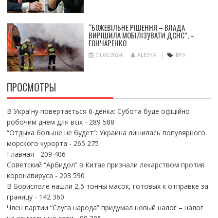
“БОЖЕВІЛЬНЕ РІШЕННЯ – ВЛАДА
ВИРІШИЛА МОБІЛІЗУВАТИ ДСНС”, –
ГОНЧАРЕНКО
01.06.2024
ALESYA
ВРУ
ПРОСМОТРЫ
В Україну повертається 6-денка: Субота буде офіційно
робочим днем для всіх
- 289 588
“Отдыха больше не будет”: Украина лишилась популярного
морского курорта
- 265 275
Главная
- 209 406
Советский “Арбидол” в Китае признали лекарством против
коронавируса
- 203 590
В Борисполе нашли 2,5 тонны масок, готовых к отправке за
границу
- 142 360
Член партии “Слуга народа” придумал новый налог – налог