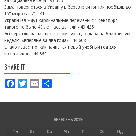
на социальные сети
- 99 305
Зима повернеться в Україну в березні: синоптик пообіцяв до
15° морозу
- 71 941
Украинцев ждут кардинальные перемены с 1 сентября:
такого не было 40 лет, все детали
- 49 425
Эксперт ошарашил прогнозом курса доллара на ближайшую
неделю: «впервые за два года»
- 44 608
Стало известно, как начнется новый учебный год для
школьников
- 44 360
SHARE IT
F
T
E
П
ac
w
m
о
e
itt
ai
ді
b
er
l
л
o
и
ВЕРЕСЕНЬ 2019
o
т
Пн
Вт
Ср
Чт
Пт
Сб
Нд