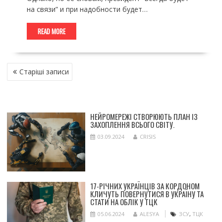
на связи” и при надобности будет…
READ MORE
НАВІГАЦІЯ
Старіші записи
ЗА
ЗАПИСАМИ
НЕЙРОМЕРЕЖІ СТВОРЮЮТЬ ПЛАН ІЗ
ЗАХОПЛЕННЯ ВСЬОГО СВІТУ.
03.09.2024
CRISIS
17-РІЧНИХ УКРАЇНЦІВ ЗА КОРДОНОМ
КЛИЧУТЬ ПОВЕРНУТИСЯ В УКРАЇНУ ТА
СТАТИ НА ОБЛІК У ТЦК
05.06.2024
ALESYA
ЗСУ
,
ТЦК