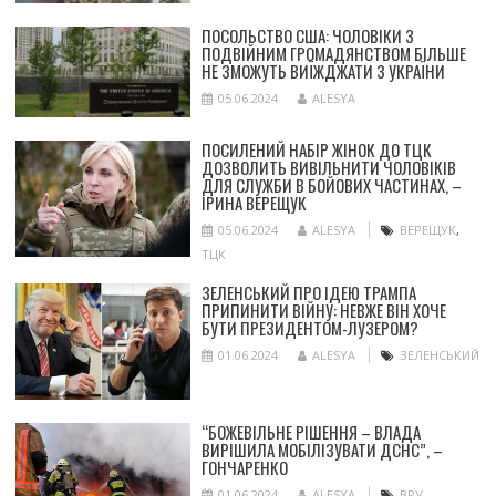
ПОСОЛЬСТВО США: ЧОЛОВІКИ З
ПОДВІЙНИМ ГРОМАДЯНСТВОМ БІЛЬШЕ
НЕ ЗМОЖУТЬ ВИЇЖДЖАТИ З УКРАЇНИ
05.06.2024
ALESYA
ПОСИЛЕНИЙ НАБІР ЖІНОК ДО ТЦК
ДОЗВОЛИТЬ ВИВІЛЬНИТИ ЧОЛОВІКІВ
ДЛЯ СЛУЖБИ В БОЙОВИХ ЧАСТИНАХ, –
ІРИНА ВЕРЕЩУК
05.06.2024
ALESYA
ВЕРЕЩУК
,
ТЦК
ЗЕЛЕНСЬКИЙ ПРО ІДЕЮ ТРАМПА
ПРИПИНИТИ ВІЙНУ: НЕВЖЕ ВІН ХОЧЕ
БУТИ ПРЕЗИДЕНТОМ-ЛУЗЕРОМ?
01.06.2024
ALESYA
ЗЕЛЕНСЬКИЙ
“БОЖЕВІЛЬНЕ РІШЕННЯ – ВЛАДА
ВИРІШИЛА МОБІЛІЗУВАТИ ДСНС”, –
ГОНЧАРЕНКО
01.06.2024
ALESYA
ВРУ