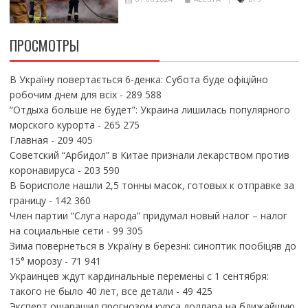
ПРОСМОТРЫ
В Україну повертається 6-денка: Субота буде офіційно
робочим днем для всіх
- 289 588
“Отдыха больше не будет”: Украина лишилась популярного
морского курорта
- 265 275
Главная
- 209 405
Советский “Арбидол” в Китае признали лекарством против
коронавируса
- 203 590
В Борисполе нашли 2,5 тонны масок, готовых к отправке за
границу
- 142 360
Член партии “Слуга народа” придумал новый налог – налог
на социальные сети
- 99 305
Зима повернеться в Україну в березні: синоптик пообіцяв до
15° морозу
- 71 941
Украинцев ждут кардинальные перемены с 1 сентября:
такого не было 40 лет, все детали
- 49 425
Эксперт ошарашил прогнозом курса доллара на ближайшую