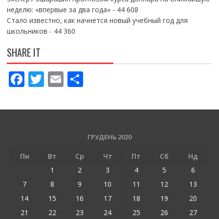
неделю: «впервые за два года»
- 44 608
Стало известно, как начнется новый учебный год для
школьников
- 44 360
SHARE IT
F
T
E
П
ac
w
m
о
e
itt
ai
ді
b
er
l
л
o
и
ГРУДЕНЬ 2020
o
т
Пн
Вт
Ср
Чт
Пт
Сб
Нд
k
и
1
2
3
4
5
6
ся
7
8
9
10
11
12
13
14
15
16
17
18
19
20
21
22
23
24
25
26
27