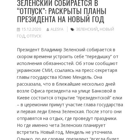
ЗЕЛЕНСКИЙ СОБИРАЕТСЯ В
“ОТПУСК”: РАСКРЫТЫ ПЛАНЫ
ПРЕЗИДЕНТА НА НОВЫЙ ГОД
15.12.2020
ALESYA
ЗЕЛЕНСКИЙ
,
НОВЫЙ
ГОД
,
ОТПУСК
Президент Владимир Зеленский собирается в
скором времени устроить себе “передышку” от
исполнения обязанностей. Об этом сообщают
украинские СМИ, ссылаясь на пресс-секретаря
главы государства Юлию Мендель. Она
рассказала, что в ближайшие несколько дней
возле Офиса президента на улице Банковой в
Киеве состоится открытие “президентской” елки
– в церемонии примут участие глава государства
и первая леди Елена Зеленская. После этого они
отправятся на отдых, где проведут праздники.
Но где именно чета Зеленских планирует
встретить Новый год, Мендель не уточнила.
Однако, по ее словам, президент “всегда будет