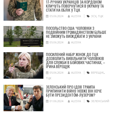
17-РІЧНИХ УКРАЇНЦІВ ЗА КОРДОНОМ
КЛИЧУТЬ ПОВЕРНУТИСЯ В УКРАЇНУ ТА
СТАТИ НА ОБЛІК У ТЦК
05.06.2024
ALESYA
ЗСУ
,
ТЦК
ПОСОЛЬСТВО США: ЧОЛОВІКИ З
ПОДВІЙНИМ ГРОМАДЯНСТВОМ БІЛЬШЕ
НЕ ЗМОЖУТЬ ВИЇЖДЖАТИ З УКРАЇНИ
05.06.2024
ALESYA
ПОСИЛЕНИЙ НАБІР ЖІНОК ДО ТЦК
ДОЗВОЛИТЬ ВИВІЛЬНИТИ ЧОЛОВІКІВ
ДЛЯ СЛУЖБИ В БОЙОВИХ ЧАСТИНАХ, –
ІРИНА ВЕРЕЩУК
05.06.2024
ALESYA
ВЕРЕЩУК
,
ТЦК
ЗЕЛЕНСЬКИЙ ПРО ІДЕЮ ТРАМПА
ПРИПИНИТИ ВІЙНУ: НЕВЖЕ ВІН ХОЧЕ
БУТИ ПРЕЗИДЕНТОМ-ЛУЗЕРОМ?
01.06.2024
ALESYA
ЗЕЛЕНСЬКИЙ