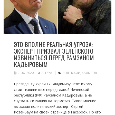
ЭТО ВПОЛНЕ РЕАЛЬНАЯ УГРОЗА:
ЭКСПЕРТ ПРИЗВАЛ ЗЕЛЕНСКОГО
ИЗВИНИТЬСЯ ПЕРЕД РАМЗАНОМ
КАДЫРОВЫМ
20.07.2020
ALESYA
ЗЕЛЕНСКИЙ
,
КАДЫРОВ
Президенту Украины Владимиру Зеленскому
стоит извиниться перед главой Чеченской
республики (РФ) Рамзаном Кадыровым, а не
спускать ситуацию на тормозах. Такое мнение
высказал политический эксперт Сергей
Розенбаум на своей странице в Facebook. По его