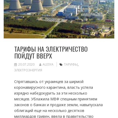
ТАРИФЫ НА ЭЛЕКТРИЧЕСТВО
ПОЙДУТ ВВЕРХ
20.07.2020
ALESYA
ТАРИФЫ
,
ЭЛЕКТРОЭНЕРГИЯ
Спрятавшись от украинцев за ширмой
коронавирусного карантина, власть успела
изрядно набедокурить за эти несколько
месяцев. Ублажила МВФ спешным принятием
законов о банках и продаже земли, навыпускала
облигаций еще на несколько десятков
миллиардов гривен, ввела в правительство