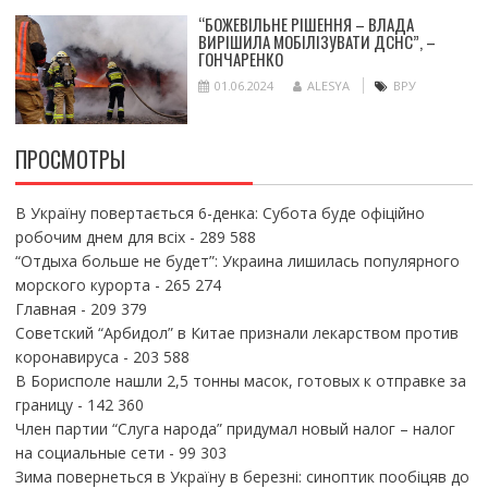
“БОЖЕВІЛЬНЕ РІШЕННЯ – ВЛАДА
ВИРІШИЛА МОБІЛІЗУВАТИ ДСНС”, –
ГОНЧАРЕНКО
01.06.2024
ALESYA
ВРУ
ПРОСМОТРЫ
В Україну повертається 6-денка: Субота буде офіційно
робочим днем для всіх
- 289 588
“Отдыха больше не будет”: Украина лишилась популярного
морского курорта
- 265 274
Главная
- 209 379
Советский “Арбидол” в Китае признали лекарством против
коронавируса
- 203 588
В Борисполе нашли 2,5 тонны масок, готовых к отправке за
границу
- 142 360
Член партии “Слуга народа” придумал новый налог – налог
на социальные сети
- 99 303
Зима повернеться в Україну в березні: синоптик пообіцяв до