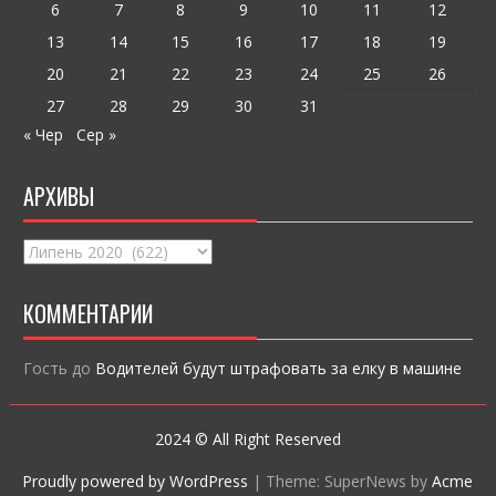
ся
6
7
8
9
10
11
12
13
14
15
16
17
18
19
20
21
22
23
24
25
26
27
28
29
30
31
« Чер
Сер »
АРХИВЫ
Архивы
КОММЕНТАРИИ
Гость
до
Водителей будут штрафовать за елку в машине
2024 © All Right Reserved
Proudly powered by WordPress
|
Theme: SuperNews by
Acme