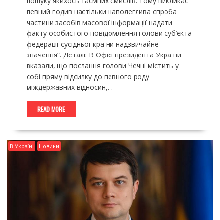
пошуку якихось таємних смислів. Тому викликає
певний подив настільки наполеглива спроба
частини засобів масової інформації надати
факту особистого повідомлення голови суб’єкта
федерації сусідньої країни надзвичайне
значення”. Деталі: В Офісі президента України
вказали, що послання голови Чечні містить у
собі пряму відсилку до певного роду
міждержавних відносин,…
READ MORE
В Україні
Новини