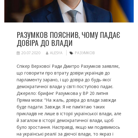
РАЗУМКОВ ПОЯСНИВ, ЧОМУ ПАДАЄ
ДОВІРА ДО ВЛАДИ
20.07.2020
ALESYA
РАЗУМКОВ
Спікер Верхової Ради Дмитро Разумков заявляє,
що говорити про втрату довіри українців до
парламенту зарано, і що довіра до будь-якої
демократичної влади у світі поступово падає.
Джерело: брифінг Разумкова у ВР 20 липня
Пряма мова: “На жаль, довіра до влади завжди
буде падати. Завжди. Я не пам’ятаю таких
прикладів не лише в історії української влади, але
й загалом в історії демократичної влади, щоб
було зростання. Насправді, якщо ми подивимось
на українські реалії за діючої влади, то якраз і