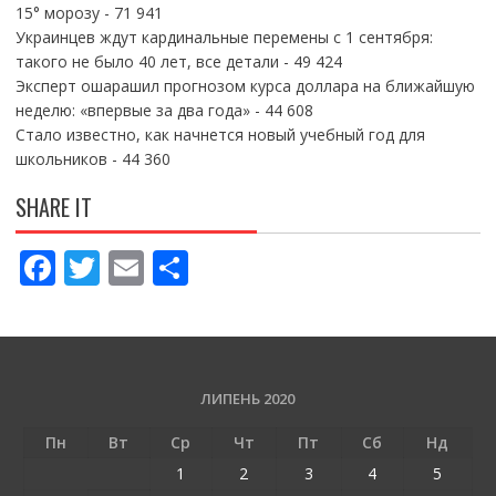
15° морозу
- 71 941
Украинцев ждут кардинальные перемены с 1 сентября:
такого не было 40 лет, все детали
- 49 424
Эксперт ошарашил прогнозом курса доллара на ближайшую
неделю: «впервые за два года»
- 44 608
Стало известно, как начнется новый учебный год для
школьников
- 44 360
SHARE IT
F
T
E
П
ac
w
m
о
e
itt
ai
ді
b
er
l
л
o
и
ЛИПЕНЬ 2020
o
т
Пн
Вт
Ср
Чт
Пт
Сб
Нд
k
и
1
2
3
4
5