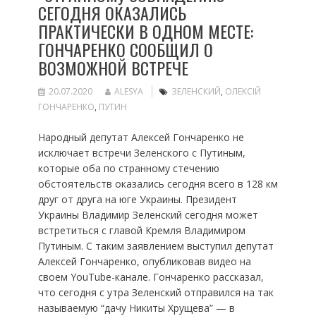
СЕГОДНЯ ОКАЗАЛИСЬ
ПРАКТИЧЕСКИ В ОДНОМ МЕСТЕ:
ГОНЧАРЕНКО СООБЩИЛ О
ВОЗМОЖНОЙ ВСТРЕЧЕ
20.07.2020
ALESYA
ЗЕЛЕНСКИЙ
,
ОЛЕКСІЙ
ГОНЧАРЕНКО
,
ПУТИН
Народный депутат Алексей Гончаренко не
исключает встречи Зеленского с Путиным,
которые оба по странному стечению
обстоятельств оказались сегодня всего в 128 км
друг от друга на юге Украины. Президент
Украины Владимир Зеленский сегодня может
встретиться с главой Кремля Владимиром
Путиным. С таким заявлением выступил депутат
Алексей Гончаренко, опубликовав видео на
своем YouTube-канале. Гончаренко рассказал,
что сегодня с утра Зеленский отправился на так
называемую “дачу Никиты Хрущева” — в