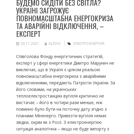
БУДЕМО СИДІТИ БЕЗ СВІТЛА?
УКРАЇНІ ЗАГРОЖУЄ
ПОВНОМАСШТАБНА ЕНЕРГОКРИЗА
ТА АВАРІЙНІ ВІДКЛЮЧЕННЯ, –
ЕКСПЕРТ
03.11.2021
ALESYA
ЭЛЕКТРОЭНЕРГИЯ
Співголова Фонду енергетичних стратегій,
експерт у сфері енергетики Дмитро Марунич не
виключає, що в Україні є цілком реальою
повномасштабна енергокриза з аварійними
відключеннями, передають Патріоти України. За
його словами, на українських
теплоелектростанціях вугілля критично не
вистачає – його в чотири рази менше, ніж
повинно було бути на поточну дату згідно з
планами Міненерго. Привезти вугілля немає
звідки, окрім як з Росії. З електроенергією
ситуація аналогічна – якщо не буде імпорту з