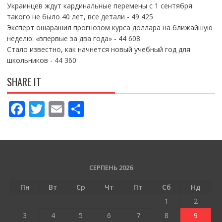
Украинцев ждут кардинальные перемены с 1 сентября:
такого не было 40 лет, все детали
- 49 425
Эксперт ошарашил прогнозом курса доллара на ближайшую
неделю: «впервые за два года»
- 44 608
Стало известно, как начнется новый учебный год для
школьников
- 44 360
SHARE IT
F
T
E
П
ac
w
m
о
e
itt
ai
ді
b
er
l
л
o
и
СЕРПЕНЬ 2026
o
т
Пн
Вт
Ср
Чт
Пт
Сб
Нд
k
и
1
2
ся
3
4
5
6
7
8
9