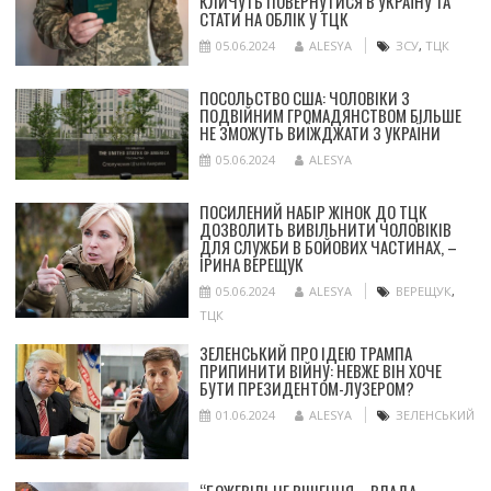
КЛИЧУТЬ ПОВЕРНУТИСЯ В УКРАЇНУ ТА
СТАТИ НА ОБЛІК У ТЦК
05.06.2024
ALESYA
ЗСУ
,
ТЦК
ПОСОЛЬСТВО США: ЧОЛОВІКИ З
ПОДВІЙНИМ ГРОМАДЯНСТВОМ БІЛЬШЕ
НЕ ЗМОЖУТЬ ВИЇЖДЖАТИ З УКРАЇНИ
05.06.2024
ALESYA
ПОСИЛЕНИЙ НАБІР ЖІНОК ДО ТЦК
ДОЗВОЛИТЬ ВИВІЛЬНИТИ ЧОЛОВІКІВ
ДЛЯ СЛУЖБИ В БОЙОВИХ ЧАСТИНАХ, –
ІРИНА ВЕРЕЩУК
05.06.2024
ALESYA
ВЕРЕЩУК
,
ТЦК
ЗЕЛЕНСЬКИЙ ПРО ІДЕЮ ТРАМПА
ПРИПИНИТИ ВІЙНУ: НЕВЖЕ ВІН ХОЧЕ
БУТИ ПРЕЗИДЕНТОМ-ЛУЗЕРОМ?
01.06.2024
ALESYA
ЗЕЛЕНСЬКИЙ