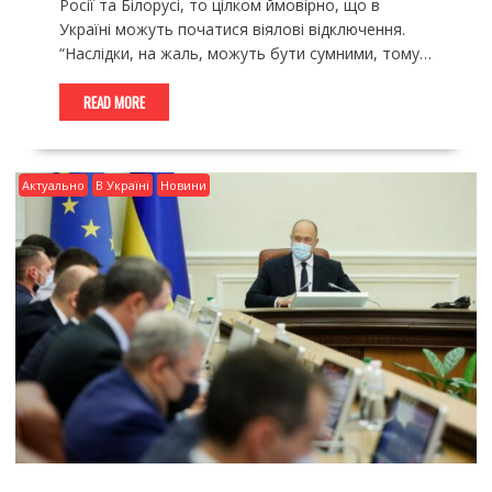
Росії та Білорусі, то цілком ймовірно, що в
Україні можуть початися віялові відключення.
“Наслідки, на жаль, можуть бути сумними, тому…
READ MORE
Актуально
В Україні
Новини