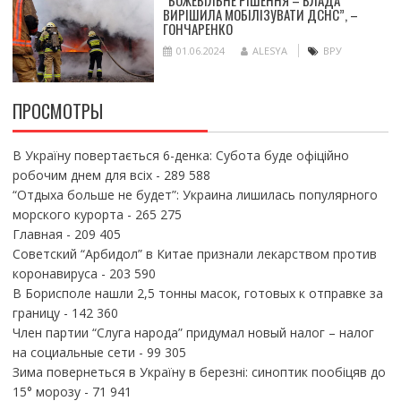
“БОЖЕВІЛЬНЕ РІШЕННЯ – ВЛАДА
ВИРІШИЛА МОБІЛІЗУВАТИ ДСНС”, –
ГОНЧАРЕНКО
01.06.2024
ALESYA
ВРУ
ПРОСМОТРЫ
В Україну повертається 6-денка: Субота буде офіційно
робочим днем для всіх
- 289 588
“Отдыха больше не будет”: Украина лишилась популярного
морского курорта
- 265 275
Главная
- 209 405
Советский “Арбидол” в Китае признали лекарством против
коронавируса
- 203 590
В Борисполе нашли 2,5 тонны масок, готовых к отправке за
границу
- 142 360
Член партии “Слуга народа” придумал новый налог – налог
на социальные сети
- 99 305
Зима повернеться в Україну в березні: синоптик пообіцяв до
15° морозу
- 71 941