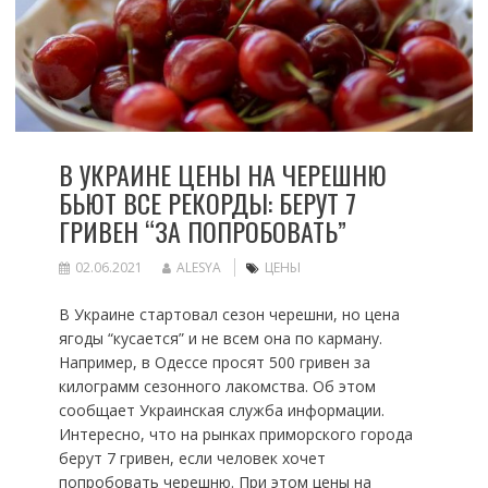
В УКРАИНЕ ЦЕНЫ НА ЧЕРЕШНЮ
БЬЮТ ВСЕ РЕКОРДЫ: БЕРУТ 7
ГРИВЕН “ЗА ПОПРОБОВАТЬ”
02.06.2021
ALESYA
ЦЕНЫ
В Украине стартовал сезон черешни, но цена
ягоды “кусается” и не всем она по карману.
Например, в Одессе просят 500 гривен за
килограмм сезонного лакомства. Об этом
сообщает Украинская служба информации.
Интересно, что на рынках приморского города
берут 7 гривен, если человек хочет
попробовать черешню. При этом цены на