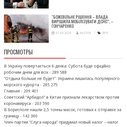
“БОЖЕВІЛЬНЕ РІШЕННЯ – ВЛАДА
ВИРІШИЛА МОБІЛІЗУВАТИ ДСНС”, –
ГОНЧАРЕНКО
01.06.2024
ALESYA
ВРУ
ПРОСМОТРЫ
В Україну повертається 6-денка: Субота буде офіційно
робочим днем для всіх
- 289 588
“Отдыха больше не будет”: Украина лишилась популярного
морского курорта
- 265 275
Главная
- 209 401
Советский “Арбидол” в Китае признали лекарством против
коронавируса
- 203 590
В Борисполе нашли 2,5 тонны масок, готовых к отправке за
границу
- 142 360
Член партии “Слуга народа” придумал новый налог – налог