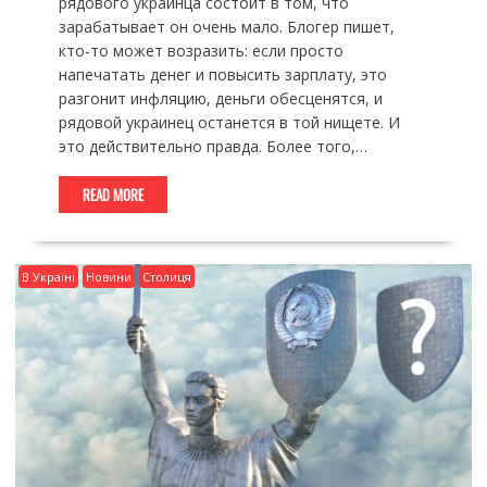
рядового украинца состоит в том, что
зарабатывает он очень мало. Блогер пишет,
кто-то может возразить: если просто
напечатать денег и повысить зарплату, это
разгонит инфляцию, деньги обесценятся, и
рядовой украинец останется в той нищете. И
это действительно правда. Более того,…
READ MORE
В Україні
Новини
Столиця