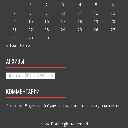
k
и
1
2
3
4
5
6
ся
7
8
9
10
11
12
13
14
15
16
17
18
19
20
21
22
23
24
25
26
27
28
29
30
« Тра
Лип »
АРХИВЫ
Архивы
КОММЕНТАРИИ
Гость
до
Водителей будут штрафовать за елку в машине
2024 © All Right Reserved