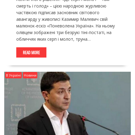
смерть і голод» – цією народною журливою
частівкою підписав засновник світового
авангарду у живописі Казимир Малевич свій
малюнок-ескіз «Поневолена Україна». На ньому
олівцем зображені три безрукі тіні-постаті, на
обличчях яких серп і молот, труна…
READ MORE
В Україні
Новини