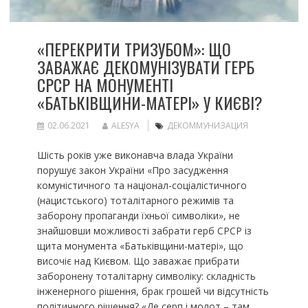
«ПЕРЕКРИТИ ТРИЗУБОМ»: ЩО
ЗАВАЖАЄ ДЕКОМУНІЗУВАТИ ГЕРБ
СРСР НА МОНУМЕНТІ
«БАТЬКІВЩИНИ-МАТЕРІ» У КИЄВІ?
02.06.2021
ALESYA
ДЕКОММУНИЗАЦИЯ
Шість років уже виконавча влада України
порушує закон України «Про засудження
комуністичного та націонал-соціалістичного
(нацистського) тоталітарного режимів та
заборону пропаганди їхньої символіки», не
знайшовши можливості забрати герб СРСР із
щита монумента «Батьківщини-матері», що
височіє над Києвом. Що заважає прибрати
заборонену тоталітарну символіку: складність
інженерного рішення, брак грошей чи відсутність
політичного рішення? «Де серп і молот – там