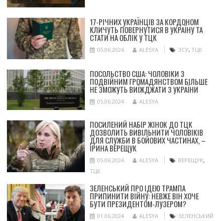
17-РІЧНИХ УКРАЇНЦІВ ЗА КОРДОНОМ
КЛИЧУТЬ ПОВЕРНУТИСЯ В УКРАЇНУ ТА
СТАТИ НА ОБЛІК У ТЦК
05.06.2024
ALESYA
ЗСУ
,
ТЦК
ПОСОЛЬСТВО США: ЧОЛОВІКИ З
ПОДВІЙНИМ ГРОМАДЯНСТВОМ БІЛЬШЕ
НЕ ЗМОЖУТЬ ВИЇЖДЖАТИ З УКРАЇНИ
05.06.2024
ALESYA
ПОСИЛЕНИЙ НАБІР ЖІНОК ДО ТЦК
ДОЗВОЛИТЬ ВИВІЛЬНИТИ ЧОЛОВІКІВ
ДЛЯ СЛУЖБИ В БОЙОВИХ ЧАСТИНАХ, –
ІРИНА ВЕРЕЩУК
05.06.2024
ALESYA
ВЕРЕЩУК
,
ТЦК
ЗЕЛЕНСЬКИЙ ПРО ІДЕЮ ТРАМПА
ПРИПИНИТИ ВІЙНУ: НЕВЖЕ ВІН ХОЧЕ
БУТИ ПРЕЗИДЕНТОМ-ЛУЗЕРОМ?
01.06.2024
ALESYA
ЗЕЛЕНСЬКИЙ