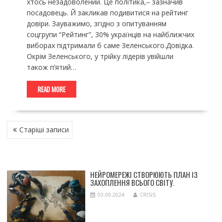
хтось незадоволений. Це політика,– зазначив
посадовець. Й закликав подивитися на рейтинг
довіри. Зауважимо, згідно з опитуванням
соцгрупи “Рейтинг”, 30% українців на найближчих
виборах підтримали б саме Зеленського.Довідка.
Окрім Зеленського, у трійку лідерів увійшли
також п’ятий…
READ MORE
НАВІГАЦІЯ
Старіші записи
ЗА
ЗАПИСАМИ
НЕЙРОМЕРЕЖІ СТВОРЮЮТЬ ПЛАН ІЗ
ЗАХОПЛЕННЯ ВСЬОГО СВІТУ.
03.09.2024
CRISIS