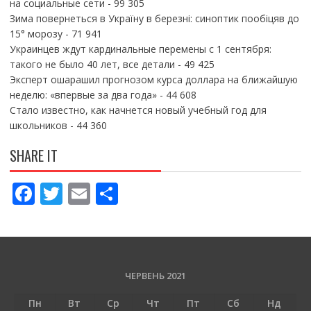
на социальные сети
- 99 305
Зима повернеться в Україну в березні: синоптик пообіцяв до
15° морозу
- 71 941
Украинцев ждут кардинальные перемены с 1 сентября:
такого не было 40 лет, все детали
- 49 425
Эксперт ошарашил прогнозом курса доллара на ближайшую
неделю: «впервые за два года»
- 44 608
Стало известно, как начнется новый учебный год для
школьников
- 44 360
SHARE IT
F
T
E
П
ac
w
m
о
e
itt
ai
ді
b
er
l
л
o
и
ЧЕРВЕНЬ 2021
o
т
Пн
Вт
Ср
Чт
Пт
Сб
Нд