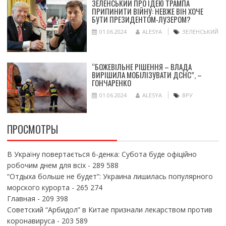
ЗЕЛЕНСЬКИЙ ПРО ІДЕЮ ТРАМПА
ПРИПИНИТИ ВІЙНУ: НЕВЖЕ ВІН ХОЧЕ
БУТИ ПРЕЗИДЕНТОМ-ЛУЗЕРОМ?
01.06.2024
ALESYA
ЗЕЛЕНСЬКИЙ
“БОЖЕВІЛЬНЕ РІШЕННЯ – ВЛАДА
ВИРІШИЛА МОБІЛІЗУВАТИ ДСНС”, –
ГОНЧАРЕНКО
01.06.2024
ALESYA
ВРУ
ПРОСМОТРЫ
В Україну повертається 6-денка: Субота буде офіційно
робочим днем для всіх
- 289 588
“Отдыха больше не будет”: Украина лишилась популярного
морского курорта
- 265 274
Главная
- 209 398
Советский “Арбидол” в Китае признали лекарством против
коронавируса
- 203 589