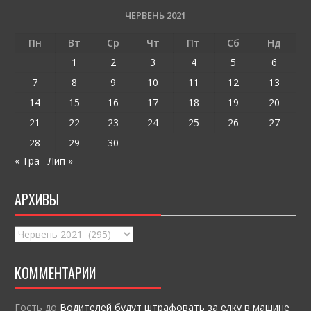
o
и
ЧЕРВЕНЬ 2021
o
т
Пн
Вт
Ср
Чт
Пт
Сб
Нд
k
и
1
2
3
4
5
6
ся
7
8
9
10
11
12
13
14
15
16
17
18
19
20
21
22
23
24
25
26
27
28
29
30
« Тра
Лип »
АРХИВЫ
Архивы
КОММЕНТАРИИ
Гость
до
Водителей будут штрафовать за елку в машине