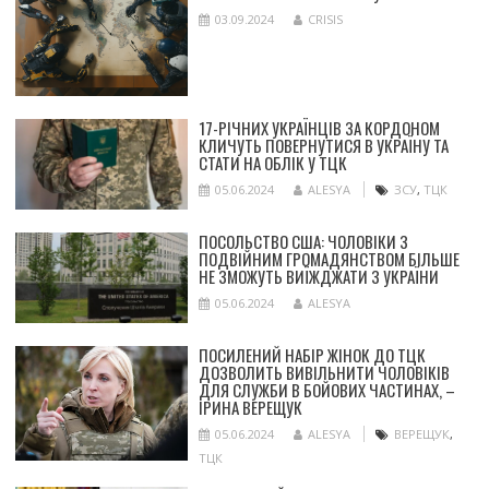
03.09.2024
CRISIS
17-РІЧНИХ УКРАЇНЦІВ ЗА КОРДОНОМ
КЛИЧУТЬ ПОВЕРНУТИСЯ В УКРАЇНУ ТА
СТАТИ НА ОБЛІК У ТЦК
05.06.2024
ALESYA
ЗСУ
,
ТЦК
ПОСОЛЬСТВО США: ЧОЛОВІКИ З
ПОДВІЙНИМ ГРОМАДЯНСТВОМ БІЛЬШЕ
НЕ ЗМОЖУТЬ ВИЇЖДЖАТИ З УКРАЇНИ
05.06.2024
ALESYA
ПОСИЛЕНИЙ НАБІР ЖІНОК ДО ТЦК
ДОЗВОЛИТЬ ВИВІЛЬНИТИ ЧОЛОВІКІВ
ДЛЯ СЛУЖБИ В БОЙОВИХ ЧАСТИНАХ, –
ІРИНА ВЕРЕЩУК
05.06.2024
ALESYA
ВЕРЕЩУК
,
ТЦК