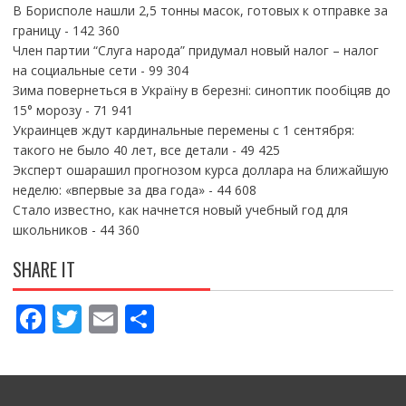
В Борисполе нашли 2,5 тонны масок, готовых к отправке за
границу
- 142 360
Член партии “Слуга народа” придумал новый налог – налог
на социальные сети
- 99 304
Зима повернеться в Україну в березні: синоптик пообіцяв до
15° морозу
- 71 941
Украинцев ждут кардинальные перемены с 1 сентября:
такого не было 40 лет, все детали
- 49 425
Эксперт ошарашил прогнозом курса доллара на ближайшую
неделю: «впервые за два года»
- 44 608
Стало известно, как начнется новый учебный год для
школьников
- 44 360
SHARE IT
F
T
E
П
ac
w
m
о
e
itt
ai
ді
b
er
l
л