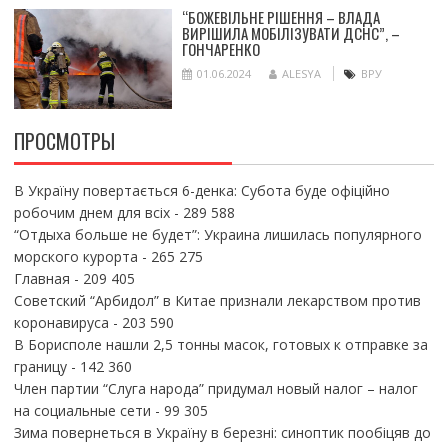
“БОЖЕВІЛЬНЕ РІШЕННЯ – ВЛАДА
ВИРІШИЛА МОБІЛІЗУВАТИ ДСНС”, –
ГОНЧАРЕНКО
01.06.2024
ALESYA
ВРУ
ПРОСМОТРЫ
В Україну повертається 6-денка: Субота буде офіційно
робочим днем для всіх
- 289 588
“Отдыха больше не будет”: Украина лишилась популярного
морского курорта
- 265 275
Главная
- 209 405
Советский “Арбидол” в Китае признали лекарством против
коронавируса
- 203 590
В Борисполе нашли 2,5 тонны масок, готовых к отправке за
границу
- 142 360
Член партии “Слуга народа” придумал новый налог – налог
на социальные сети
- 99 305
Зима повернеться в Україну в березні: синоптик пообіцяв до