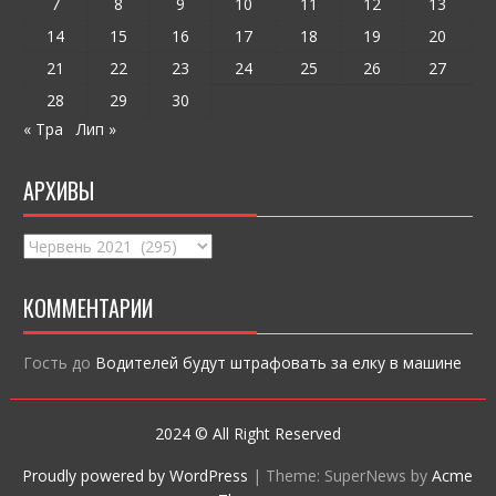
ся
7
8
9
10
11
12
13
14
15
16
17
18
19
20
21
22
23
24
25
26
27
28
29
30
« Тра
Лип »
АРХИВЫ
Архивы
КОММЕНТАРИИ
Гость
до
Водителей будут штрафовать за елку в машине
2024 © All Right Reserved
Proudly powered by WordPress
|
Theme: SuperNews by
Acme