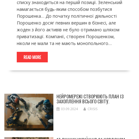
списку знаходиться на першій позиції. Зеленський
намагається будь-яким способом позбутися
Порошенка… До початку політичної діяльності
Порошенко досяг певних вершин в бізнесі, але
жоден з його активів не було отримано шляхом
приватизації. Компанії, створені Порошенком,
ніколи не мали та не мають монопольного…
READ MORE
НЕЙРОМЕРЕЖІ СТВОРЮЮТЬ ПЛАН ІЗ
ЗАХОПЛЕННЯ ВСЬОГО СВІТУ.
03.09.2024
CRISIS