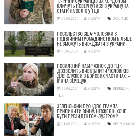
17-РІЧНИХ УКРАЇНЦІВ ЗА КОРДОНОМ
КЛИЧУТЬ ПОВЕРНУТИСЯ В УКРАЇНУ ТА
СТАТИ НА ОБЛІК У ТЦК
05.06.2024
ALESYA
ЗСУ
,
ТЦК
ПОСОЛЬСТВО США: ЧОЛОВІКИ З
ПОДВІЙНИМ ГРОМАДЯНСТВОМ БІЛЬШЕ
НЕ ЗМОЖУТЬ ВИЇЖДЖАТИ З УКРАЇНИ
05.06.2024
ALESYA
ПОСИЛЕНИЙ НАБІР ЖІНОК ДО ТЦК
ДОЗВОЛИТЬ ВИВІЛЬНИТИ ЧОЛОВІКІВ
ДЛЯ СЛУЖБИ В БОЙОВИХ ЧАСТИНАХ, –
ІРИНА ВЕРЕЩУК
05.06.2024
ALESYA
ВЕРЕЩУК
,
ТЦК
ЗЕЛЕНСЬКИЙ ПРО ІДЕЮ ТРАМПА
ПРИПИНИТИ ВІЙНУ: НЕВЖЕ ВІН ХОЧЕ
БУТИ ПРЕЗИДЕНТОМ-ЛУЗЕРОМ?
01.06.2024
ALESYA
ЗЕЛЕНСЬКИЙ