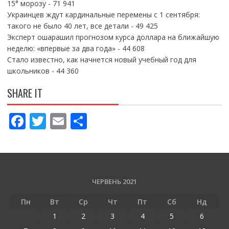
15° морозу
- 71 941
Украинцев ждут кардинальные перемены с 1 сентября:
такого не было 40 лет, все детали
- 49 425
Эксперт ошарашил прогнозом курса доллара на ближайшую
неделю: «впервые за два года»
- 44 608
Стало известно, как начнется новый учебный год для
школьников
- 44 360
SHARE IT
F
T
E
П
ac
w
m
о
e
itt
ai
ді
b
er
l
л
o
и
ЧЕРВЕНЬ 2021
o
т
Пн
Вт
Ср
Чт
Пт
Сб
Нд
k
и
1
2
3
4
5
6