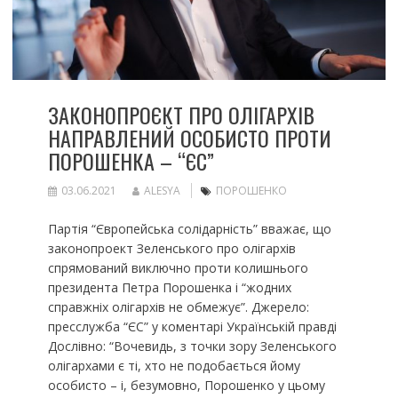
ЗАКОНОПРОЄКТ ПРО ОЛІГАРХІВ
НАПРАВЛЕНИЙ ОСОБИСТО ПРОТИ
ПОРОШЕНКА – “ЄС”
03.06.2021
ALESYA
ПОРОШЕНКО
Партія “Європейська солідарність” вважає, що
законопроект Зеленського про олігархів
спрямований виключно проти колишнього
президента Петра Порошенка і “жодних
справжніх олігархів не обмежує”. Джерело:
пресслужба “ЄС” у коментарі Українській правді
Дослівно: “Вочевидь, з точки зору Зеленського
олігархами є ті, хто не подобається йому
особисто – і, безумовно, Порошенко у цьому