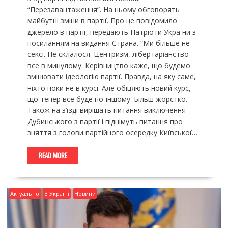
“Перезавантаження”. На ньому обговорять
майбутні зміни в партії. Про це повідомило
джерело в партії, передають Патріоти України з
посиланням на видання Страна. “Ми більше не
сексі. Не склалося. Центризм, лібертаріанство –
все в минулому. Керівництво каже, що будемо
змінювати ідеологію партії. Правда, на яку саме,
ніхто поки не в курсі. Але обіцяють новий курс,
що тепер все буде по-іншому. Більш жорстко.
Також на з’їзді вирішать питання виключення
Дубинського з партії і піднімуть питання про
зняття з голови партійного осередку Київської…
READ MORE
Актуально
В Україні
Новини