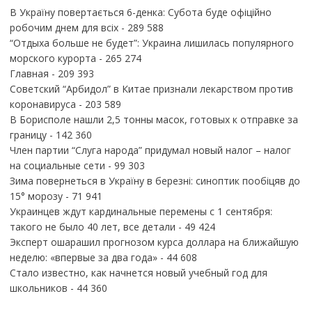
В Україну повертається 6-денка: Субота буде офіційно
робочим днем для всіх
- 289 588
“Отдыха больше не будет”: Украина лишилась популярного
морского курорта
- 265 274
Главная
- 209 393
Советский “Арбидол” в Китае признали лекарством против
коронавируса
- 203 589
В Борисполе нашли 2,5 тонны масок, готовых к отправке за
границу
- 142 360
Член партии “Слуга народа” придумал новый налог – налог
на социальные сети
- 99 303
Зима повернеться в Україну в березні: синоптик пообіцяв до
15° морозу
- 71 941
Украинцев ждут кардинальные перемены с 1 сентября:
такого не было 40 лет, все детали
- 49 424
Эксперт ошарашил прогнозом курса доллара на ближайшую
неделю: «впервые за два года»
- 44 608
Стало известно, как начнется новый учебный год для
школьников
- 44 360