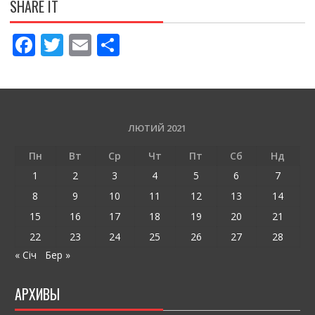
SHARE IT
F
T
E
П
ac
w
m
о
e
itt
ai
ді
b
er
l
л
o
и
ЛЮТИЙ 2021
o
т
Пн
Вт
Ср
Чт
Пт
Сб
Нд
k
и
1
2
3
4
5
6
7
ся
8
9
10
11
12
13
14
15
16
17
18
19
20
21
22
23
24
25
26
27
28
« Січ
Бер »
АРХИВЫ