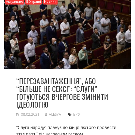
Актуально
В Україні
Новини
“ПЕРЕЗАВАНТАЖЕННЯ”, АБО
“БІЛЬШЕ НЕ СЕКСІ”: “СЛУГИ”
ГОТУЮТЬСЯ ВЧЕРГОВЕ ЗМІНИТИ
ІДЕОЛОГІЮ
08.02.2021
ALESYA
ВРУ
“Слуга народу” планує до кінця лютого провести
з’їзд партії під негласним гаслом