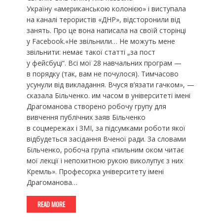
Україну «американською колонією» і виступала
на каналі терористів «ДНР», відсторонили від
занять. Про це вона написала на своїй сторінці
у Facebook.«Не звільнили… Не можуть мене
звільнити: немає такої статті „за пост
у фейсбуці“. Всі мої 28 навчальних програм —
в порядку (так, вам не почулося). Тимчасово
усунули від викладання. Вчуся в’язати гачком», —
сказала Більченко. им часом в університеті імені
Драгоманова створено робочу групу для
вивчення публічних заяв Більченко
в соцмережах і ЗМІ, за підсумками роботи якої
відбудеться засідання Вченої ради. За словами
Більченко, робоча група «пильним оком читає
мої лекції і непохитною рукою виколупує з них
Кремль». Професорка університету імені
Драгоманова…
READ MORE