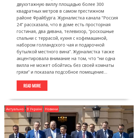
двухэтажную виллу площадью более 300
квадратных метров в самом престижном
районе Фрайбурга. Журналистка канала “Россия
24” рассказала, что в доме есть просторная
гостиная, два дивана, телевизор, “роскошные
спальни с террасой, кухня с кофемашиной,
набором голландского чая и подарочной
бутылкой местного вина”. Журналистка также
акцентировала внимание на том, что “ни одна
вилла не может обойтись без своей комнаты
грязи” и показала подсобное помещение…
READ MORE
Актуально
В Україні
Новини