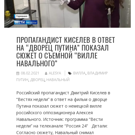
ПРОПАГАНДИСТ КИСЕЛЕВ В ОТВЕТ
НА “ДВОРЕЦ ПУТИНА” ПОКАЗАЛ
СЮЖЕТ О СЪЕМНОЙ “ВИЛЛЕ
НАВАЛЬНОГО”
08.02.2021
ALESYA
ВИЛЛА
,
ВЛАДИМИР
ПУТИН
,
ДВОРЕЦ
,
НАВАЛЬНЫЙ
Российский пропагандист Дмитрий Киселев в
“Вестях недели” в ответ на фильм о дворце
Путина показал сюжет о немецкой вилле
российского оппозиционера Алексея
Навального. Источник: программа “Вести
недели” на телеканале “Россия 24” Детали:
Согласно сюжету, Навальный снимал