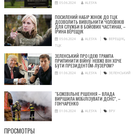
05.06.2024
ALESYA
ПОСИЛЕНИЙ НАБІР ЖІНОК ДО ТЦК
ДОЗВОЛИТЬ ВИВІЛЬНИТИ ЧОЛОВІКІВ
ДЛЯ СЛУЖБИ В БОЙОВИХ ЧАСТИНАХ, –
ІРИНА ВЕРЕЩУК
05.06.2024
ALESYA
ВЕРЕЩУК
,
ТЦК
ЗЕЛЕНСЬКИЙ ПРО ІДЕЮ ТРАМПА
ПРИПИНИТИ ВІЙНУ: НЕВЖЕ ВІН ХОЧЕ
БУТИ ПРЕЗИДЕНТОМ-ЛУЗЕРОМ?
01.06.2024
ALESYA
ЗЕЛЕНСЬКИЙ
“БОЖЕВІЛЬНЕ РІШЕННЯ – ВЛАДА
ВИРІШИЛА МОБІЛІЗУВАТИ ДСНС”, –
ГОНЧАРЕНКО
01.06.2024
ALESYA
ВРУ
ПРОСМОТРЫ