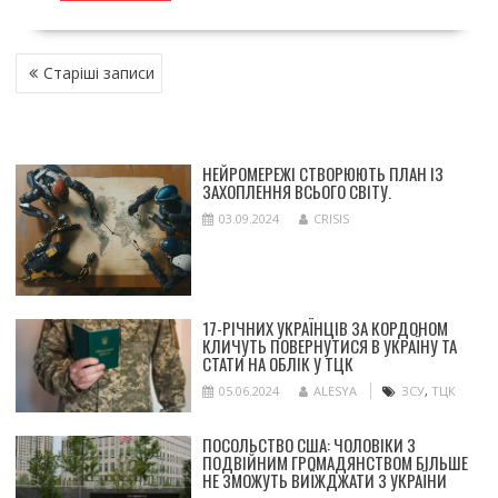
НАВІГАЦІЯ
Старіші записи
ЗА
ЗАПИСАМИ
НЕЙРОМЕРЕЖІ СТВОРЮЮТЬ ПЛАН ІЗ
ЗАХОПЛЕННЯ ВСЬОГО СВІТУ.
03.09.2024
CRISIS
17-РІЧНИХ УКРАЇНЦІВ ЗА КОРДОНОМ
КЛИЧУТЬ ПОВЕРНУТИСЯ В УКРАЇНУ ТА
СТАТИ НА ОБЛІК У ТЦК
05.06.2024
ALESYA
ЗСУ
,
ТЦК
ПОСОЛЬСТВО США: ЧОЛОВІКИ З
ПОДВІЙНИМ ГРОМАДЯНСТВОМ БІЛЬШЕ
НЕ ЗМОЖУТЬ ВИЇЖДЖАТИ З УКРАЇНИ