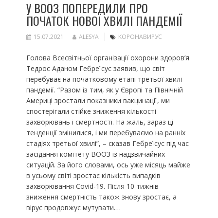
У ВООЗ ПОПЕРЕДИЛИ ПРО
ПОЧАТОК НОВОЇ ХВИЛІ ПАНДЕМІЇ
15.07.2021
ALESYA
КОРОНАВИРУС
Голова Всесвітньої організації охорони здоров’я
Тедрос Аданом Гебреїсус заявив, що світ
перебуває на початковому етапі третьої хвилі
пандемії. “Разом із тим, як у Європі та Північній
Америці зростали показники вакцинації, ми
спостерігали стійке зниження кількості
захворювань і смертності. На жаль, зараз ці
тенденції змінилися, і ми перебуваємо на ранніх
стадіях третьої хвилі”, – сказав Гебреїсус під час
засідання комітету ВООЗ із надзвичайних
ситуацій. За його словами, ось уже місяць майже
в усьому світі зростає кількість випадків
захворювання Covid-19. Після 10 тижнів
зниження смертність також знову зростає, а
вірус продовжує мутувати.…