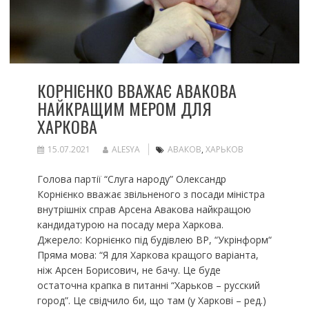
КОРНІЄНКО ВВАЖАЄ АВАКОВА
НАЙКРАЩИМ МЕРОМ ДЛЯ
ХАРКОВА
15.07.2021
ALESYA
АВАКОВ
,
ХАРЬКОВ
Голова партії “Слуга народу” Олександр
Корнієнко вважає звільненого з посади міністра
внутрішніх справ Арсена Авакова найкращою
кандидатурою на посаду мера Харкова.
Джерело: Корнієнко під будівлею ВР, “Укрінформ“
Пряма мова: “Я для Харкова кращого варіанта,
ніж Арсен Борисович, не бачу. Це буде
остаточна крапка в питанні “Харьков – русский
город”. Це свідчило би, що там (у Харкові – ред.)