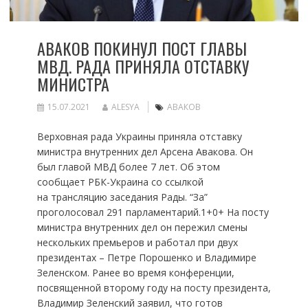
АВАКОВ ПОКИНУЛ ПОСТ ГЛАВЫ
МВД. РАДА ПРИНЯЛА ОТСТАВКУ
МИНИСТРА
15.07.2021
ALESYA
АВАКОВ
Верховная рада Украины приняла отставку
министра внутренних дел Арсена Авакова. Он
был главой МВД более 7 лет. Об этом
сообщает РБК-Украина со ссылкой
на трансляцию заседания Рады. “За”
проголосовал 291 парламентарий.1+0+ На посту
министра внутренних дел он пережил смены
нескольких премьеров и работал при двух
президентах – Петре Порошенко и Владимире
Зеленском. Ранее во время конференции,
посвященной второму году на посту президента,
Владимир Зеленский заявил, что готов