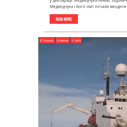
у декларації Медведчука немає. Відзна
Медведчука і його сім’ї почали вводити
READ MORE
В Україні
Новини
У світі