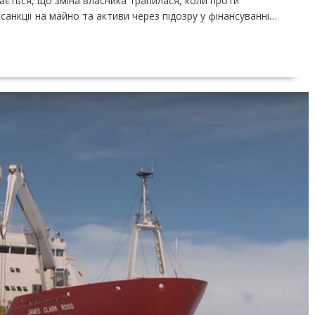
чається, що зміна власника трапилася, коли проти
 санкції на майно та активи через підозру у фінансуванні…