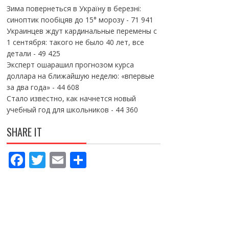
Зима повернеться в Україну в березні:
синоптик пообіцяв до 15° морозу
- 71 941
Украинцев ждут кардинальные перемены с
1 сентября: такого не было 40 лет, все
детали
- 49 425
Эксперт ошарашил прогнозом курса
доллара на ближайшую неделю: «впервые
за два года»
- 44 608
Стало известно, как начнется новый
учебный год для школьников
- 44 360
SHARE IT
F
T
E
П
ac
w
m
о
e
itt
ai
ді
b
er
l
л
o
и