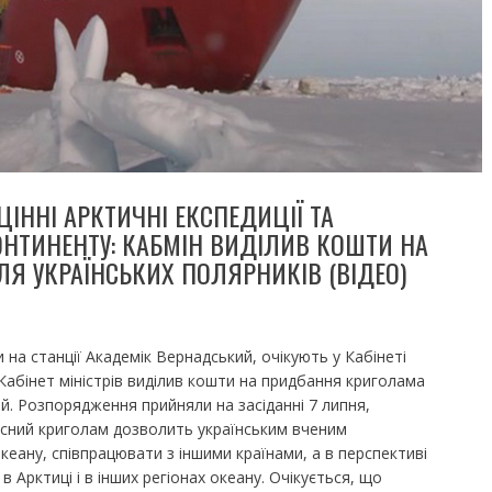
ІННІ АРКТИЧНІ ЕКСПЕДИЦІЇ ТА
НТИНЕНТУ: КАБМІН ВИДІЛИВ КОШТИ НА
Я УКРАЇНСЬКИХ ПОЛЯРНИКІВ (ВІДЕО)
на станції Академік Вернадський, очікують у Кабінеті
 Кабінет міністрів виділив кошти на придбання криголама
й. Розпорядження прийняли на засіданні 7 липня,
асний криголам дозволить українським вченим
еану, співпрацювати з іншими країнами, а в перспективі
в Арктиці і в інших регіонах океану. Очікується, що