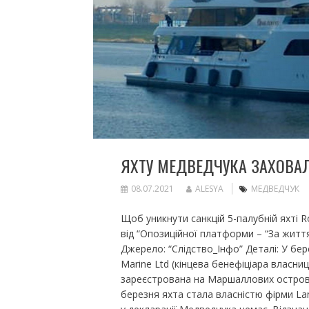
ЯХТУ МЕДВЕДЧУКА ЗАХОВАЛ
08.07.2021
ALESYA
МЕДВЕДЧУК
Щоб уникнути санкцій 5-палубній яхті 
від “Опозиційної платформи – “За житт
Джерело: “Слідство_Інфо” Деталі: У бер
Marine Ltd (кінцева бенефіціара влас
зареєстрована на Маршаллових островах
березня яхта стала власністю фірми Lan