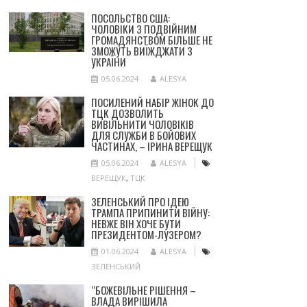
ПОСОЛЬСТВО США:
ЧОЛОВІКИ З ПОДВІЙНИМ
ГРОМАДЯНСТВОМ БІЛЬШЕ НЕ
ЗМОЖУТЬ ВИЇЖДЖАТИ З
УКРАЇНИ
05.06.2024
ALESYA
ПОСИЛЕНИЙ НАБІР ЖІНОК ДО
ТЦК ДОЗВОЛИТЬ
ВИВІЛЬНИТИ ЧОЛОВІКІВ
ДЛЯ СЛУЖБИ В БОЙОВИХ
ЧАСТИНАХ, – ІРИНА ВЕРЕЩУК
05.06.2024
ALESYA
ВЕРЕЩУК
,
ТЦК
ЗЕЛЕНСЬКИЙ ПРО ІДЕЮ
ТРАМПА ПРИПИНИТИ ВІЙНУ:
НЕВЖЕ ВІН ХОЧЕ БУТИ
ПРЕЗИДЕНТОМ-ЛУЗЕРОМ?
01.06.2024
ALESYA
ЗЕЛЕНСЬКИЙ
“БОЖЕВІЛЬНЕ РІШЕННЯ –
ВЛАДА ВИРІШИЛА