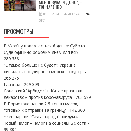
МОБІЛІЗУВАТИ ДСНС”, –
ГОНЧАРЕНКО
01.06.2024
ALESYA
ВРУ
ПРОСМОТРЫ
В Україну повертається 6-денка: Субота
буде офіційно робочим днем для всіх
-
289 588
“Отдыха больше не будет”: Украина
лишилась популярного морского курорта
-
265 275
Главная
- 209 399
Советский “Арбидол” в Китае признали
лекарством против коронавируса
- 203 589
В Борисполе нашли 2,5 тонны масок,
готовых к отправке за границу
- 142 360
Член партии “Слуга народа” придумал
новый налог – налог на социальные сети
-
99 304