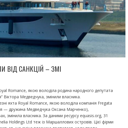
И ВІД САНКЦІЙ – ЗМІ
Royal Romance, якою володіла родина народного депутата
я” Віктора Медведчука, змінили власника.
езні яхта Royal Romance, якою володіла компанія Fregata
ниця — дружина Медведчука Оксана Марченко),
, змінила власника. За даними ресурсу equasis.org, 31
elia Holdings Ltd теж із Маршаллових островів. Цієї фірми