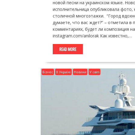
новой песни на украинском языке. Ново
исполнительница опубликовала фото, 
столичной многоэтажки. “Город вдохн
думаете, что вас ждет?” – отметила в 
комментариях, будет ли композиция на 
instagram.com/anilorak Как известно,…
READ MORE
Бізнес
В Україні
Новини
У світі