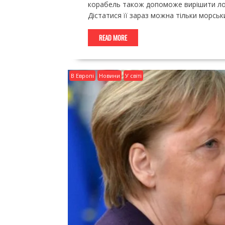
корабель також допоможе вирішити логі
Дістатися її зараз можна тільки морськ
READ MORE
В Европі
Новини
У світі