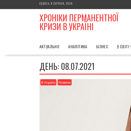
Skip
СУБОТА, 8 СЕРПНЯ, 2026
to
ХРОНІКИ ПЕРМАНЕНТНОЇ
content
КРИЗИ В УКРАЇНІ
АКТУАЛЬНО
АНАЛІТИКА
БІЗНЕС
У СВІТІ
ДЕНЬ:
08.07.2021
В Україні
Новини