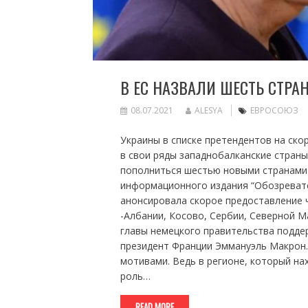
В ЕС НАЗВАЛИ ШЕСТЬ СТРА
08.07.2021
ALESYA
ЕВРОСОЮЗ
Украины в списке претендентов на ско
в свои ряды западнобалканские стран
пополниться шестью новыми странами
информационного издания “Обозревате
анонсировала скорое предоставление 
-Албании, Косово, Сербии, Северной М
главы немецкого правительства подде
президент Франции Эммануэль Макрон.
мотивами. Ведь в регионе, который на
роль…
READ MORE