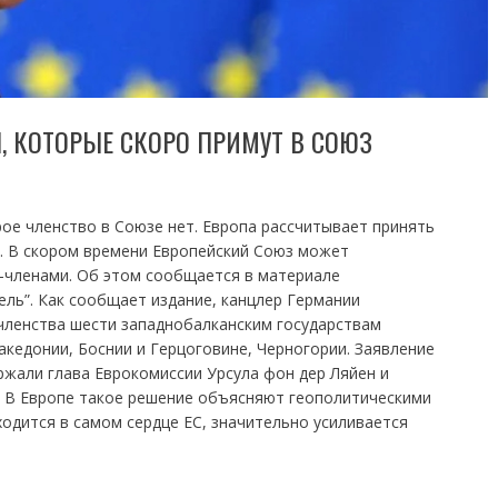
Н, КОТОРЫЕ СКОРО ПРИМУТ В СОЮЗ
рое членство в Союзе нет. Европа рассчитывает принять
ы. В скором времени Европейский Союз может
-членами. Об этом сообщается в материале
ль”. Как сообщает издание, канцлер Германии
членства шести западнобалканским государствам
акедонии, Боснии и Герцоговине, Черногории. Заявление
ржали глава Еврокомиссии Урсула фон дер Ляйен и
 В Европе такое решение объясняют геополитическими
ходится в самом сердце ЕС, значительно усиливается