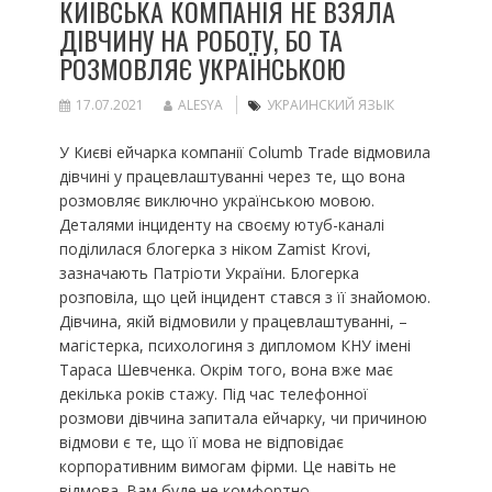
КИЇВСЬКА КОМПАНІЯ НЕ ВЗЯЛА
ДІВЧИНУ НА РОБОТУ, БО ТА
РОЗМОВЛЯЄ УКРАЇНСЬКОЮ
17.07.2021
ALESYA
УКРАИНСКИЙ ЯЗЫК
У Києві ейчарка компанії Columb Trade відмовила
дівчині у працевлаштуванні через те, що вона
розмовляє виключно українською мовою.
Деталями інциденту на своєму ютуб-каналі
поділилася блогерка з ніком Zamist Krovi,
зазначають Патріоти України. Блогерка
розповіла, що цей інцидент стався з її знайомою.
Дівчина, якій відмовили у працевлаштуванні, –
магістерка, психологиня з дипломом КНУ імені
Тараса Шевченка. Окрім того, вона вже має
декілька років стажу. Під час телефонної
розмови дівчина запитала ейчарку, чи причиною
відмови є те, що її мова не відповідає
корпоративним вимогам фірми. Це навіть не
відмова. Вам буде не комфортно…