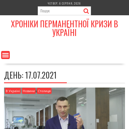
Skip
ЧЕТВЕР, 6 СЕРПНЯ, 2026
to
content
ХРОНІКИ ПЕРМАНЕНТНОЇ КРИЗИ В
УКРАЇНІ
ДЕНЬ:
17.07.2021
В Україні
Новини
Столиця