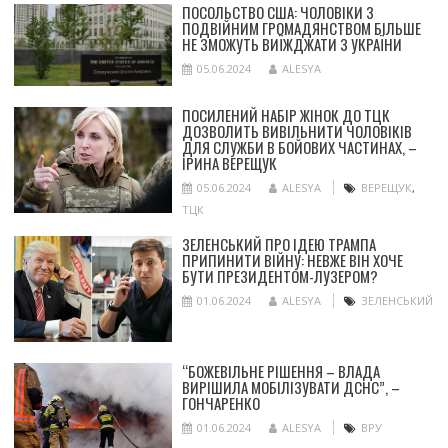
ПОСОЛЬСТВО США: ЧОЛОВІКИ З
ПОДВІЙНИМ ГРОМАДЯНСТВОМ БІЛЬШЕ
НЕ ЗМОЖУТЬ ВИЇЖДЖАТИ З УКРАЇНИ
05.06.2024
ALESYA
ПОСИЛЕНИЙ НАБІР ЖІНОК ДО ТЦК
ДОЗВОЛИТЬ ВИВІЛЬНИТИ ЧОЛОВІКІВ
ДЛЯ СЛУЖБИ В БОЙОВИХ ЧАСТИНАХ, –
ІРИНА ВЕРЕЩУК
05.06.2024
ALESYA
ВЕРЕЩУК
,
ТЦК
ЗЕЛЕНСЬКИЙ ПРО ІДЕЮ ТРАМПА
ПРИПИНИТИ ВІЙНУ: НЕВЖЕ ВІН ХОЧЕ
БУТИ ПРЕЗИДЕНТОМ-ЛУЗЕРОМ?
01.06.2024
ALESYA
ЗЕЛЕНСЬКИЙ
“БОЖЕВІЛЬНЕ РІШЕННЯ – ВЛАДА
ВИРІШИЛА МОБІЛІЗУВАТИ ДСНС”, –
ГОНЧАРЕНКО
01.06.2024
ALESYA
ВРУ