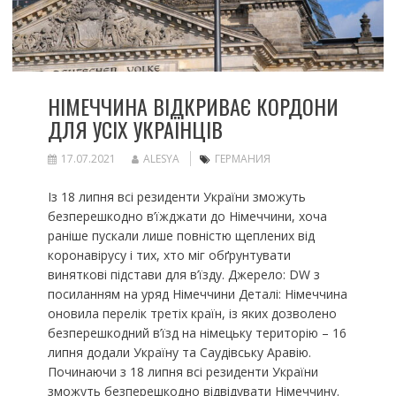
НІМЕЧЧИНА ВІДКРИВАЄ КОРДОНИ
ДЛЯ УСІХ УКРАЇНЦІВ
17.07.2021
ALESYA
ГЕРМАНИЯ
Із 18 липня всі резиденти України зможуть
безперешкодно в’їжджати до Німеччини, хоча
раніше пускали лише повністю щеплених від
коронавірусу і тих, хто міг обґрунтувати
виняткові підстави для в’їзду. Джерело: DW з
посиланням на уряд Німеччини Деталі: Німеччина
оновила перелік третіх країн, із яких дозволено
безперешкодний в’їзд на німецьку територію – 16
липня додали Україну та Саудівську Аравію.
Починаючи з 18 липня всі резиденти України
зможуть безперешкодно відвідувати Німеччину.