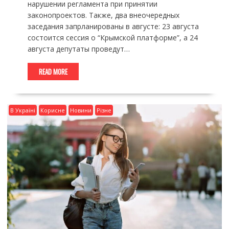
нарушении регламента при принятии
законопроектов. Также, два внеочередных
заседания запрланированы в августе: 23 августа
состоится сессия о “Крымской платформе”, а 24
августа депутаты проведут…
READ MORE
В Україні
Корисне
Новини
Різне