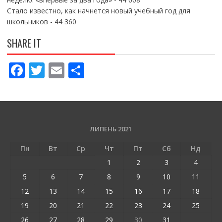
Стало известно, как начнется новый учебный год для
школьников
- 44 360
SHARE IT
F
T
E
П
ac
w
m
о
e
itt
ai
ді
b
er
l
л
o
и
ЛИПЕНЬ 2021
o
т
Пн
Вт
Ср
Чт
Пт
Сб
Нд
k
и
1
2
3
4
ся
5
6
7
8
9
10
11
12
13
14
15
16
17
18
19
20
21
22
23
24
25
26
27
28
29
30
31