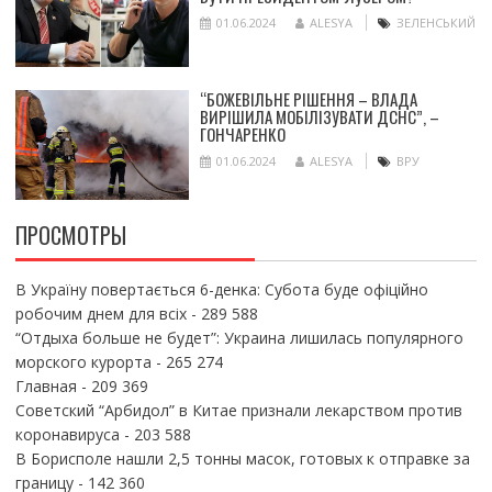
01.06.2024
ALESYA
ЗЕЛЕНСЬКИЙ
“БОЖЕВІЛЬНЕ РІШЕННЯ – ВЛАДА
ВИРІШИЛА МОБІЛІЗУВАТИ ДСНС”, –
ГОНЧАРЕНКО
01.06.2024
ALESYA
ВРУ
ПРОСМОТРЫ
В Україну повертається 6-денка: Субота буде офіційно
робочим днем для всіх
- 289 588
“Отдыха больше не будет”: Украина лишилась популярного
морского курорта
- 265 274
Главная
- 209 369
Советский “Арбидол” в Китае признали лекарством против
коронавируса
- 203 588
В Борисполе нашли 2,5 тонны масок, готовых к отправке за
границу
- 142 360