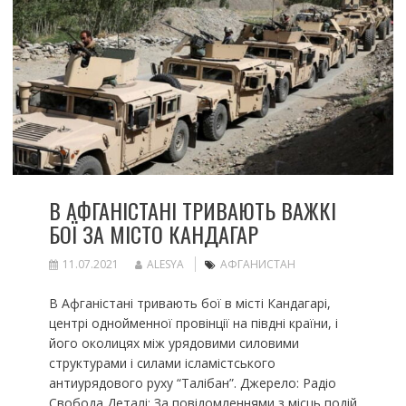
В АФГАНІСТАНІ ТРИВАЮТЬ ВАЖКІ
БОЇ ЗА МІСТО КАНДАГАР
11.07.2021
ALESYA
АФГАНИСТАН
В Афганістані тривають бої в місті Кандагарі,
центрі однойменної провінції на півдні країни, і
його околицях між урядовими силовими
структурами і силами ісламістського
антиурядового руху “Талібан”. Джерело: Радіо
Свобода Деталі: За повідомленнями з місць подій