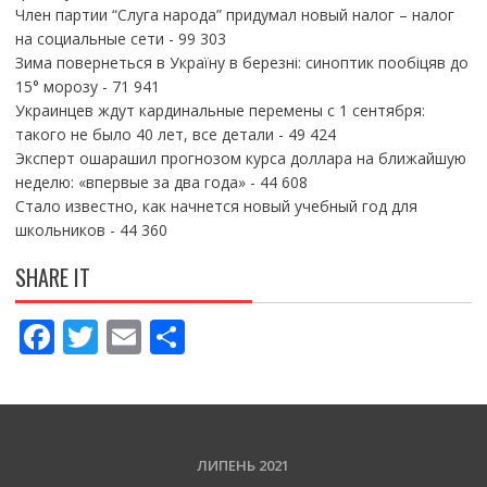
Член партии “Слуга народа” придумал новый налог – налог
на социальные сети
- 99 303
Зима повернеться в Україну в березні: синоптик пообіцяв до
15° морозу
- 71 941
Украинцев ждут кардинальные перемены с 1 сентября:
такого не было 40 лет, все детали
- 49 424
Эксперт ошарашил прогнозом курса доллара на ближайшую
неделю: «впервые за два года»
- 44 608
Стало известно, как начнется новый учебный год для
школьников
- 44 360
SHARE IT
F
T
E
П
ac
w
m
о
e
itt
ai
ді
b
er
l
л
o
и
ЛИПЕНЬ 2021