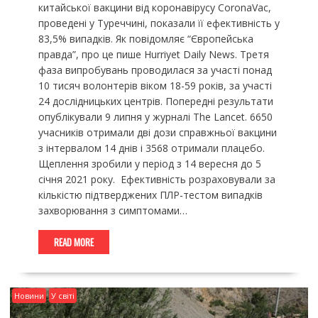
китайської вакцини від коронавірусу CoronaVac,
проведені у Туреччині, показали її ефективність у
83,5% випадків. Як повідомляє “Європейська
правда”, про це пише Hurriyet Daily News. Третя
фаза випробувань проводилася за участі понад
10 тисяч волонтерів віком 18-59 років, за учаcті
24 дослідницьких центрів. Попередні результати
опублікували 9 липня у журналі The Lancet. 6650
учасників отримали дві дози справжньої вакцини
з інтервалом 14 днів і 3568 отримали плацебо.
Щеплення зробили у період з 14 вересня до 5
січня 2021 року. Ефективність розраховували за
кількістю підтверджених ПЛР-тестом випадків
захворювання з симптомами…
READ MORE
Новини
У світі