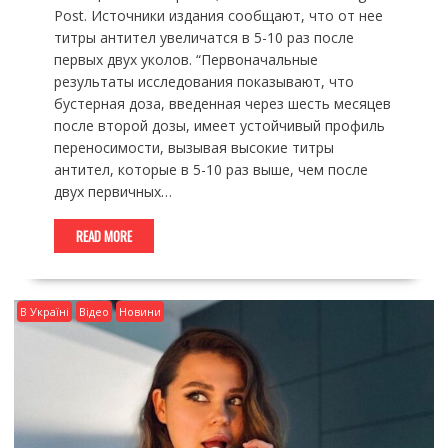
Post. Источники издания сообщают, что от нее
титры антител увеличатся в 5-10 раз после
первых двух уколов. “Первоначальные
результаты исследования показывают, что
бустерная доза, введенная через шесть месяцев
после второй дозы, имеет устойчивый профиль
переносимости, вызывая высокие титры
антител, которые в 5-10 раз выше, чем после
двух первичных…
READ MORE
В Україні
Відео
Новини