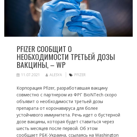
PFIZER СООБЩИТ О
НЕОБХОДИМОСТИ ТРЕТЬЕЙ ДОЗЫ
ВАКЦИНЫ, – WP
11.07.2021
ALESYA
PFIZER
Корпорация Pfizer, разработавшая вакцину
совместно с партнером из ФРГ BioNTech скоро
объявит о необходимости третьей дозы
препарата от коронавируса для более
устойчивого иммунитета. Речь идет о бустерной
дозе вакцины, которая будет ставиться через
шесть месяцев после первой. Об этом
сообщает РБК-Украина, ссылаясь на Washington