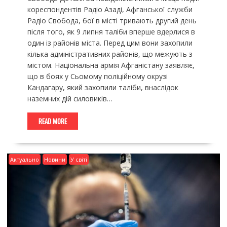
кореспондентів Радіо Азаді, Афганської служби
Радіо Свобода, бої в місті тривають другий день
після того, як 9 липня таліби вперше вдерлися в
один із районів міста. Перед цим вони захопили
кілька адміністративних районів, що межують з
містом. Національна армія Афганістану заявляє,
що в боях у Сьомому поліційному окрузі
Кандагару, який захопили таліби, внаслідок
наземних дій силовиків…
READ MORE
Актуально
Новини
У світі