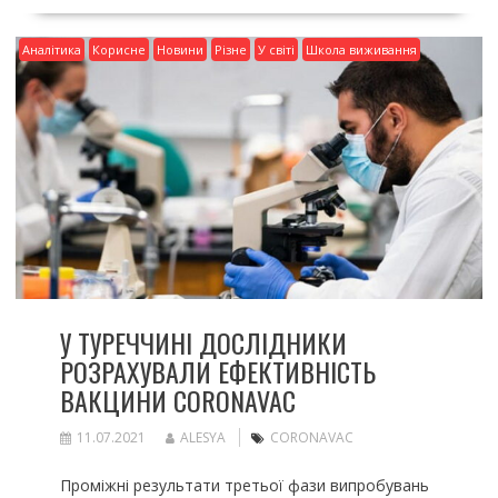
Аналітика
Корисне
Новини
Різне
У світі
Школа виживання
У ТУРЕЧЧИНІ ДОСЛІДНИКИ
РОЗРАХУВАЛИ ЕФЕКТИВНІСТЬ
ВАКЦИНИ CORONAVAC
11.07.2021
ALESYA
CORONAVAC
Проміжні результати третьої фази випробувань