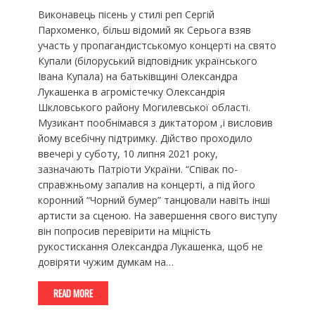
Виконавець пісень у стилі реп Сергій
Пархоменко, більш відомий як Серьога взяв
участь у пропагандистськомуо концерті на свято
Купали (білоруський відповідник українського
Івана Купала) на батьківщині Олександра
Лукашенка в агромістечку Олександрія
Шкловського району Могилевської області.
Музикант пообнімався з диктатором ,і висловив
йому всебічну підтримку. Дійство проходило
ввечері у суботу, 10 липня 2021 року,
зазначають Патріоти України. “Співак по-
справжньому запалив на концерті, а під його
коронний “Чорний бумер” танцювали навіть інші
артисти за сценою. На завершення свого виступу
він попросив перевірити на міцність
рукостискання Олександра Лукашенка, щоб не
довіряти чужим думкам на…
READ MORE