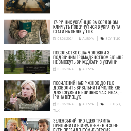
17-РІЧНИХ УКРАЇНЦІВ ЗА КОРДОНОМ
КЛИЧУТЬ ПОВЕРНУТИСЯ В УКРАЇНУ ТА
СТАТИ НА ОБЛІК У ТЦК
05.06.2024
ALESYA
ЗСУ
,
ТЦК
ПОСОЛЬСТВО США: ЧОЛОВІКИ З
ПОДВІЙНИМ ГРОМАДЯНСТВОМ БІЛЬШЕ
НЕ ЗМОЖУТЬ ВИЇЖДЖАТИ З УКРАЇНИ
05.06.2024
ALESYA
ПОСИЛЕНИЙ НАБІР ЖІНОК ДО ТЦК
ДОЗВОЛИТЬ ВИВІЛЬНИТИ ЧОЛОВІКІВ
ДЛЯ СЛУЖБИ В БОЙОВИХ ЧАСТИНАХ, –
ІРИНА ВЕРЕЩУК
05.06.2024
ALESYA
ВЕРЕЩУК
,
ТЦК
ЗЕЛЕНСЬКИЙ ПРО ІДЕЮ ТРАМПА
ПРИПИНИТИ ВІЙНУ: НЕВЖЕ ВІН ХОЧЕ
БУТИ ПРЕЗИДЕНТОМ-ЛУЗЕРОМ?