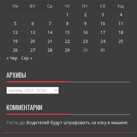
o
т
Пн
Вт
Ср
Чт
Пт
Сб
Нд
k
и
1
2
3
4
ся
5
6
7
8
9
10
11
12
13
14
15
16
17
18
19
20
21
22
23
24
25
26
27
28
29
30
31
« Чер
Сер »
АРХИВЫ
Архивы
КОММЕНТАРИИ
Гость
до
Водителей будут штрафовать за елку в машине