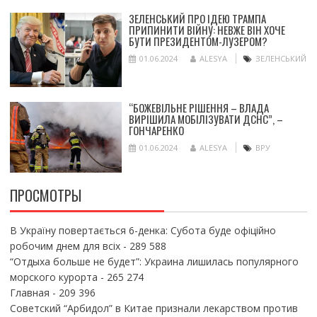
ЗЕЛЕНСЬКИЙ ПРО ІДЕЮ ТРАМПА
ПРИПИНИТИ ВІЙНУ: НЕВЖЕ ВІН ХОЧЕ
БУТИ ПРЕЗИДЕНТОМ-ЛУЗЕРОМ?
01.06.2024
ALESYA
ЗЕЛЕНСЬКИЙ
“БОЖЕВІЛЬНЕ РІШЕННЯ – ВЛАДА
ВИРІШИЛА МОБІЛІЗУВАТИ ДСНС”, –
ГОНЧАРЕНКО
01.06.2024
ALESYA
ВРУ
ПРОСМОТРЫ
В Україну повертається 6-денка: Субота буде офіційно
робочим днем для всіх
- 289 588
“Отдыха больше не будет”: Украина лишилась популярного
морского курорта
- 265 274
Главная
- 209 396
Советский “Арбидол” в Китае признали лекарством против