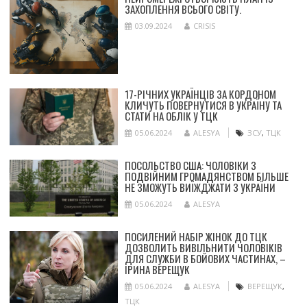
ЗАХОПЛЕННЯ ВСЬОГО СВІТУ.
03.09.2024
CRISIS
17-РІЧНИХ УКРАЇНЦІВ ЗА КОРДОНОМ
КЛИЧУТЬ ПОВЕРНУТИСЯ В УКРАЇНУ ТА
СТАТИ НА ОБЛІК У ТЦК
05.06.2024
ALESYA
ЗСУ
,
ТЦК
ПОСОЛЬСТВО США: ЧОЛОВІКИ З
ПОДВІЙНИМ ГРОМАДЯНСТВОМ БІЛЬШЕ
НЕ ЗМОЖУТЬ ВИЇЖДЖАТИ З УКРАЇНИ
05.06.2024
ALESYA
ПОСИЛЕНИЙ НАБІР ЖІНОК ДО ТЦК
ДОЗВОЛИТЬ ВИВІЛЬНИТИ ЧОЛОВІКІВ
ДЛЯ СЛУЖБИ В БОЙОВИХ ЧАСТИНАХ, –
ІРИНА ВЕРЕЩУК
05.06.2024
ALESYA
ВЕРЕЩУК
,
ТЦК