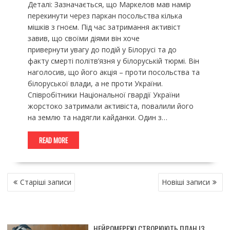
Деталі: Зазначається, що Маркелов мав намір
перекинути через паркан посольства кілька
мішків з гноєм. Під час затримання активіст
завив, що своїми діями він хоче
привернути увагу до подій у Білорусі та до
факту смерті політв’язня у білоруській тюрмі. Він
наголосив, що його акція – проти посольства та
білоруської влади, а не проти України.
Співробітники Національної гвардії України
жорстоко затримали активіста, повалили його
на землю та надягли кайданки. Один з…
READ MORE
НАВІГАЦІЯ
Старіші записи
Новіші записи
ЗА
ЗАПИСАМИ
НЕЙРОМЕРЕЖІ СТВОРЮЮТЬ ПЛАН ІЗ