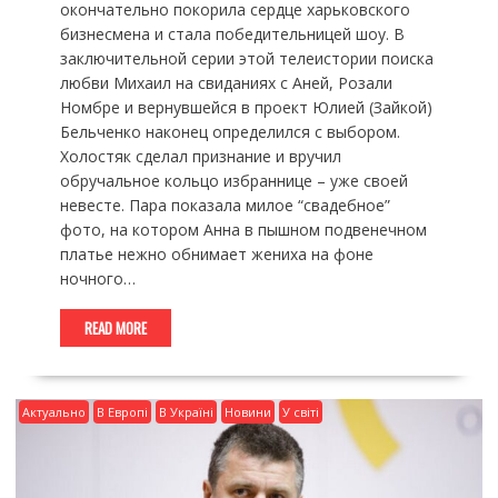
окончательно покорила сердце харьковского
бизнесмена и стала победительницей шоу. В
заключительной серии этой телеистории поиска
любви Михаил на свиданиях с Аней, Розали
Номбре и вернувшейся в проект Юлией (Зайкой)
Бельченко наконец определился с выбором.
Холостяк сделал признание и вручил
обручальное кольцо избраннице – уже своей
невесте. Пара показала милое “свадебное”
фото, на котором Анна в пышном подвенечном
платье нежно обнимает жениха на фоне
ночного…
READ MORE
Актуально
В Европі
В Україні
Новини
У світі