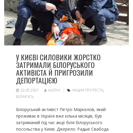
У КИЄВІ СИЛОВИКИ ЖОРСТКО
ЗАТРИМАЛИ БІЛОРУСЬКОГО
АКТИВІСТА Й ПРИГРОЗИЛИ
ДЕПОРТАЦІЄЮ
22.05.2021
ALESYA
АКЦИИ ПРОТЕСТА
,
БЕЛАРУСЬ
Білоруський активіст Петро Маркелов, який
проживає в Україні вже кілька місяців, був
затриманий під час акції біля білоруського
посольства у Києві. Джерело: Радыё Свабода