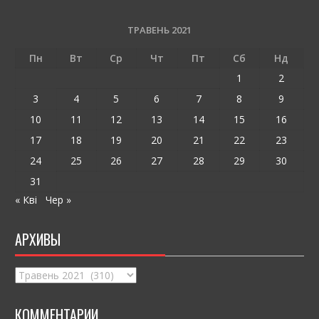
b
er
l
л
o
и
ТРАВЕНЬ 2021
o
т
Пн
Вт
Ср
Чт
Пт
Сб
Нд
k
и
1
2
ся
3
4
5
6
7
8
9
10
11
12
13
14
15
16
17
18
19
20
21
22
23
24
25
26
27
28
29
30
31
« Кві
Чер »
АРХИВЫ
Архивы
КОММЕНТАРИИ