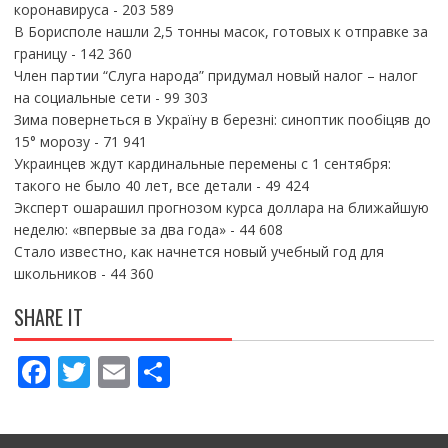
коронавируса
- 203 589
В Борисполе нашли 2,5 тонны масок, готовых к отправке за
границу
- 142 360
Член партии “Слуга народа” придумал новый налог – налог
на социальные сети
- 99 303
Зима повернеться в Україну в березні: синоптик пообіцяв до
15° морозу
- 71 941
Украинцев ждут кардинальные перемены с 1 сентября:
такого не было 40 лет, все детали
- 49 424
Эксперт ошарашил прогнозом курса доллара на ближайшую
неделю: «впервые за два года»
- 44 608
Стало известно, как начнется новый учебный год для
школьников
- 44 360
SHARE IT
F
T
E
П
ac
w
m
о
e
itt
ai
ді