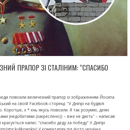
ЗНИЙ ПРАПОР ЗІ СТАЛІНИМ: “СПАСИБО
і люди повісили величезний прапор із зображенням Йосипа
ький на своїй Facebook-сторінці. “У Дніпрі на будівлі
Коротше, х * єнь якусь повісили. Я так розумію, деякі
ами (недобитими (закреслено)) – вже не діють” – написав
 красується напис: “спасибо деду за победу” У Дніпрі
om/igor.kulikowskiy) У коментарях під фото українці