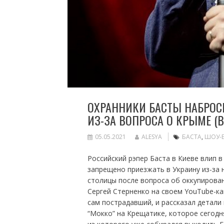
ОХРАННИКИ БАСТЫ НАБРОС
ИЗ-ЗА ВОПРОСА О КРЫМЕ (
05.05.2021
ALESYA
БАСТА
,
ШОУ-
Российский рэпер Баста в Киеве влип в
запрещено приезжать в Украину из-за 
столицы после вопроса об оккупирова
Сергей Стерненко на своем YouTube-ка
сам пострадавший, и рассказал детали
“Мокко” на Крещатике, которое сегодн