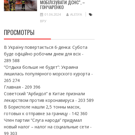
МОБІЛІЗУВАТИ ДСНС”, –
ГОНЧАРЕНКО
01.06.2024
ALESYA
ВРУ
ПРОСМОТРЫ
В Україну повертається 6-денка: Субота
буде офіційно робочим днем для всіх
-
289 588
“Отдыха больше не будет”: Украина
лишилась популярного морского курорта
-
265 274
Главная
- 209 396
Советский “Арбидол” в Китае признали
лекарством против коронавируса
- 203 589
В Борисполе нашли 2,5 тонны масок,
готовых к отправке за границу
- 142 360
Член партии “Слуга народа” придумал
новый налог – налог на социальные сети
-
99 303