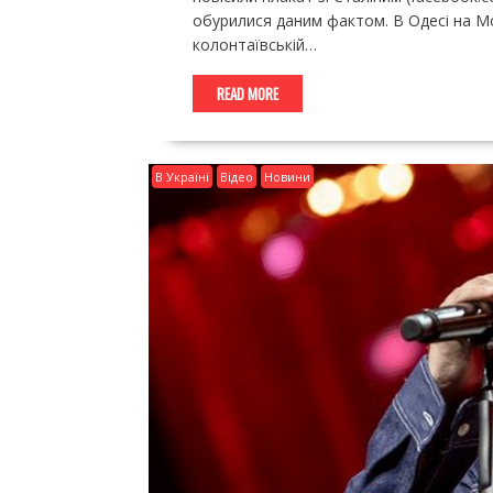
обурилися даним фактом. В Одесі на М
колонтаївській…
READ MORE
В Україні
Відео
Новини