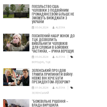
ПОСОЛЬСТВО США:
ЧОЛОВІКИ З ПОДВІЙНИМ
ГРОМАДЯНСТВОМ БІЛЬШЕ НЕ
ЗМОЖУТЬ ВИЇЖДЖАТИ З
УКРАЇНИ
05.06.2024
ALESYA
ПОСИЛЕНИЙ НАБІР ЖІНОК ДО
ТЦК ДОЗВОЛИТЬ
ВИВІЛЬНИТИ ЧОЛОВІКІВ
ДЛЯ СЛУЖБИ В БОЙОВИХ
ЧАСТИНАХ, – ІРИНА ВЕРЕЩУК
05.06.2024
ALESYA
ВЕРЕЩУК
,
ТЦК
ЗЕЛЕНСЬКИЙ ПРО ІДЕЮ
ТРАМПА ПРИПИНИТИ ВІЙНУ:
НЕВЖЕ ВІН ХОЧЕ БУТИ
ПРЕЗИДЕНТОМ-ЛУЗЕРОМ?
01.06.2024
ALESYA
ЗЕЛЕНСЬКИЙ
“БОЖЕВІЛЬНЕ РІШЕННЯ –
ВЛАДА ВИРІШИЛА