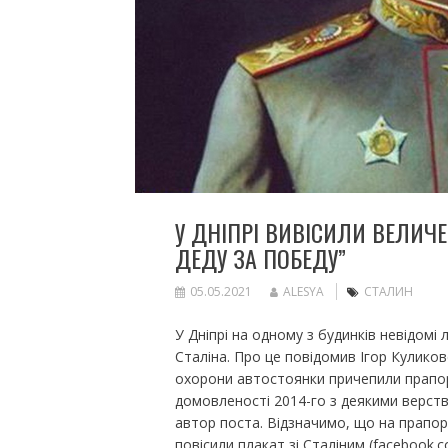
У ДНІПРІ ВИВІСИЛИ ВЕЛИЧЕ
ДЕДУ ЗА ПОБЕДУ”
05.05.2021
ALESYA
СТАЛИН
У Дніпрі на одному з будинків невідом
Сталіна. Про це повідомив Ігор Куликовс
охорони автостоянки причепили прапор. 
домовленості 2014-го з деякими верств
автор поста. Відзначимо, що на прапорі
повісили плакат зі Сталіним (facebook.c