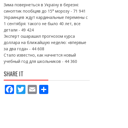
Зима повернеться в Україну в березні:
синоптик пообіцяв до 15° морозу
- 71 941
Украинцев ждут кардинальные перемены с
1 сентября: такого не было 40 лет, все
детали
- 49 424
Эксперт ошарашил прогнозом курса
доллара на ближайшую неделю: «впервые
за два года»
- 44 608
Стало известно, как начнется новый
учебный год для школьников
- 44 360
SHARE IT
F
T
E
П
ac
w
m
о
e
itt
ai
ді
b
er
l
л
o
и