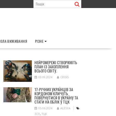
ОЛА ВИЖИВАННЯ
РІЗНЕ
НЕЙРОМЕРЕЖІ СТВОРЮЮТЬ
ПЛАН ІЗ ЗАХОПЛЕННЯ
ВСЬОГО СВІТУ.
03.09.2024
CRISIS
17-РІЧНИХ УКРАЇНЦІВ ЗА
КОРДОНОМ КЛИЧУТЬ
ПОВЕРНУТИСЯ В УКРАЇНУ ТА
СТАТИ НА ОБЛІК У ТЦК
05.06.2024
ALESYA
ЗСУ
,
ТЦК