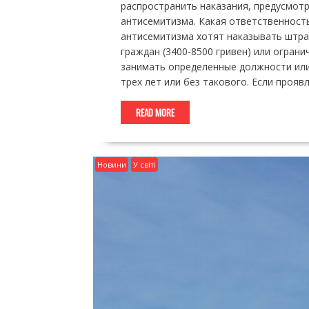
распространить наказания, предусмотр
антисемитизма. Какая ответственност
антисемитизма хотят наказывать штра
граждан (3400-8500 гривен) или ограни
занимать определенные должности или
трех лет или без такового. Если проя
READ MORE
Новини
У світі