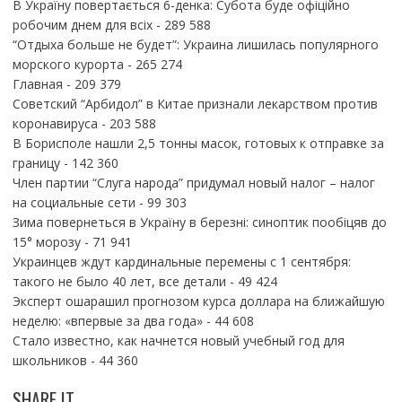
В Україну повертається 6-денка: Субота буде офіційно
робочим днем для всіх
- 289 588
“Отдыха больше не будет”: Украина лишилась популярного
морского курорта
- 265 274
Главная
- 209 379
Советский “Арбидол” в Китае признали лекарством против
коронавируса
- 203 588
В Борисполе нашли 2,5 тонны масок, готовых к отправке за
границу
- 142 360
Член партии “Слуга народа” придумал новый налог – налог
на социальные сети
- 99 303
Зима повернеться в Україну в березні: синоптик пообіцяв до
15° морозу
- 71 941
Украинцев ждут кардинальные перемены с 1 сентября:
такого не было 40 лет, все детали
- 49 424
Эксперт ошарашил прогнозом курса доллара на ближайшую
неделю: «впервые за два года»
- 44 608
Стало известно, как начнется новый учебный год для
школьников
- 44 360
SHARE IT