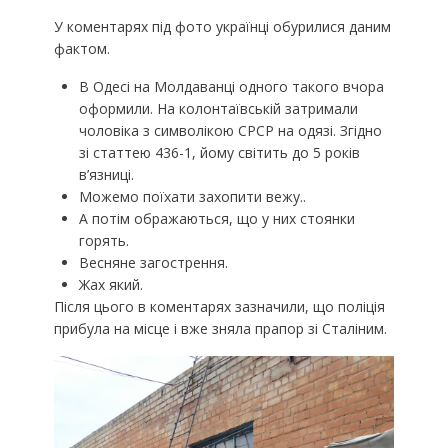
У коментарях під фото українці обурилися даним
фактом.
В Одесі на Молдаванці одного такого вчора
оформили. На колонтаївській затримали
чоловіка з символікою СРСР на одязі. Згідно
зі статтею 436-1, йому світить до 5 років
в’язниці.
Можемо поїхати захопити вежу..
А потім ображаються, що у них стоянки
горять.
Весняне загострення.
Жах який.
Після цього в коментарях зазначили, що поліція
прибула на місце і вже зняла прапор зі Сталіним.