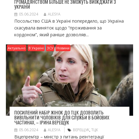
ГРОМАДЯНСТВОМ БІЛЬШЕ НЕ ЗМОЖУТЬ ВИЇЖДЖАТИ З
УКРАЇНИ
05.06.2024
ALESYA
Посольство США в Україні попередило, що Україна
скасувала виняток щодо “проживання за
кордоном”, який раніше дозволяв...
Актуально
В Україні
ЗСУ
Новини
ПОСИЛЕНИЙ НАБІР ЖІНОК ДО ТЦК ДОЗВОЛИТЬ
ВИВІЛЬНИТИ ЧОЛОВІКІВ ДЛЯ СЛУЖБИ В БОЙОВИХ
ЧАСТИНАХ, – ІРИНА ВЕРЕЩУК
05.06.2024
ALESYA
ВЕРЕЩУК
,
ТЦК
Віцепрем’єр – міністр з питань реінтеграції