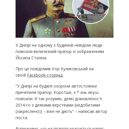
У Дніпрі на одному з будинків невідомі люди
повісили величезний прапор із зображенням
Йосипа Сталіна.
Про це повідомив Ігор Куликовський на
своїй
Facebook-сторінці.
“У Дніпрі на будівлі охорони автостоянки
причепили прапор. Коротше, х * єнь якусь
повісили. Я так розумію, деякі домовленості
2014-го з деякими верствами (недобитими
(закреслено)) – вже не діють” – написав автор
поста.
Відзначимо, що на прапорі красується напис: