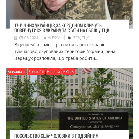
17-РІЧНИХ УКРАЇНЦІВ ЗА КОРДОНОМ КЛИЧУТЬ
ПОВЕРНУТИСЯ В УКРАЇНУ ТА СТАТИ НА ОБЛІК У ТЦК
05.06.2024
ALESYA
ЗСУ
,
ТЦК
Віцепрем’єр – міністр з питань реінтеграції
тимчасово окупованих територій України Ірина
Верещук розповіла, що треба робити...
Актуально
В Україні
Новини
У США
ПОСОЛЬСТВО США: ЧОЛОВІКИ З ПОДВІЙНИМ