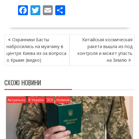
F
T
E
П
ac
w
m
о
e
itt
ai
ді
НАВІГАЦІЯ
b
er
l
л
Охранники Басты
Китайская космическая
ЗАПИСІВ
o
и
набросились на мужчину в
ракета вышла из-под
центре Киева из-за вопроса
контроля и может упасть
o
т
о Крыме (видео)
на Землю
k
и
ся
СХОЖІ НОВИНИ
Актуально
В Україні
ЗСУ
Новини