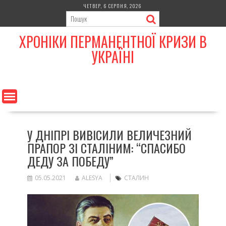
Skip
ЧЕТВЕР, 6 СЕРПНЯ, 2026
to
content
ХРОНІКИ ПЕРМАНЕНТНОЇ КРИЗИ В
УКРАЇНІ
У ДНІПРІ ВИВІСИЛИ ВЕЛИЧЕЗНИЙ
ПРАПОР ЗІ СТАЛІНИМ: “СПАСИБО
ДЕДУ ЗА ПОБЕДУ”
05.05.2021
ALESYA
СТАЛИН