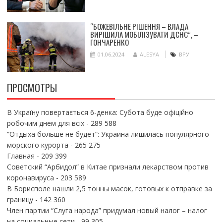
“БОЖЕВІЛЬНЕ РІШЕННЯ – ВЛАДА
ВИРІШИЛА МОБІЛІЗУВАТИ ДСНС”, –
ГОНЧАРЕНКО
01.06.2024
ALESYA
ВРУ
ПРОСМОТРЫ
В Україну повертається 6-денка: Субота буде офіційно
робочим днем для всіх
- 289 588
“Отдыха больше не будет”: Украина лишилась популярного
морского курорта
- 265 275
Главная
- 209 399
Советский “Арбидол” в Китае признали лекарством против
коронавируса
- 203 589
В Борисполе нашли 2,5 тонны масок, готовых к отправке за
границу
- 142 360
Член партии “Слуга народа” придумал новый налог – налог
на социальные сети
- 99 305