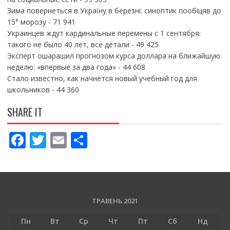
Зима повернеться в Україну в березні: синоптик пообіцяв до
15° морозу
- 71 941
Украинцев ждут кардинальные перемены с 1 сентября:
такого не было 40 лет, все детали
- 49 425
Эксперт ошарашил прогнозом курса доллара на ближайшую
неделю: «впервые за два года»
- 44 608
Стало известно, как начнется новый учебный год для
школьников
- 44 360
SHARE IT
F
T
E
П
ac
w
m
о
e
itt
ai
ді
b
er
l
л
o
и
ТРАВЕНЬ 2021
o
т
Пн
Вт
Ср
Чт
Пт
Сб
Нд