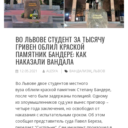
ВО ЛЬВОВЕ СТУДЕНТ ЗА ТЫСЯЧУ
ГРИВЕН ОБЛИЛ КРАСКОЙ
ПАМЯТНИК БАНДЕРЕ: КАК
НАКАЗАЛИ ВАНДАЛА
12.05.2021
ALESYA
ВАНДАЛИЗМ
,
ЛЬВОВ
Во Львове двое студентов местного
вуза облили краской памятник Степану Бандере,
после чего были задержаны полицией. Одному
из злоумышленников суд уже вынес приговор –
четыре года заключения, но освободил от
наказания с испытательным сроком. Об этом
сообщил представитель суда Павел Береза,
передает “Суспільне“. Сам инцидент произошел в