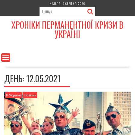
Skip
НЕДІЛЯ, 9 СЕРПНЯ, 2026
to
content
ХРОНІКИ ПЕРМАНЕНТНОЇ КРИЗИ В
УКРАЇНІ
ДЕНЬ:
12.05.2021
В Україні
Новини