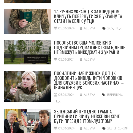
17-РІЧНИХ УКРАЇНЦІВ ЗА КОРДОНОМ
КЛИЧУТЬ ПОВЕРНУТИСЯ В УКРАЇНУ ТА
СТАТИ НА ОБЛІК У ТЦК
05.06.2024
ALESYA
ЗСУ
,
ТЦК
ПОСОЛЬСТВО США: ЧОЛОВІКИ З
ПОДВІЙНИМ ГРОМАДЯНСТВОМ БІЛЬШЕ
НЕ ЗМОЖУТЬ ВИЇЖДЖАТИ З УКРАЇНИ
05.06.2024
ALESYA
ПОСИЛЕНИЙ НАБІР ЖІНОК ДО ТЦК
ДОЗВОЛИТЬ ВИВІЛЬНИТИ ЧОЛОВІКІВ
ДЛЯ СЛУЖБИ В БОЙОВИХ ЧАСТИНАХ, –
ІРИНА ВЕРЕЩУК
05.06.2024
ALESYA
ВЕРЕЩУК
,
ТЦК
ЗЕЛЕНСЬКИЙ ПРО ІДЕЮ ТРАМПА
ПРИПИНИТИ ВІЙНУ: НЕВЖЕ ВІН ХОЧЕ
БУТИ ПРЕЗИДЕНТОМ-ЛУЗЕРОМ?
01.06.2024
ALESYA
ЗЕЛЕНСЬКИЙ