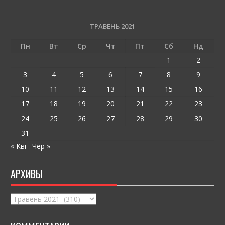
b
er
l
л
o
и
ТРАВЕНЬ 2021
o
т
Пн
Вт
Ср
Чт
Пт
Сб
Нд
k
и
1
2
ся
3
4
5
6
7
8
9
10
11
12
13
14
15
16
17
18
19
20
21
22
23
24
25
26
27
28
29
30
31
« Кві
Чер »
АРХИВЫ
Архивы