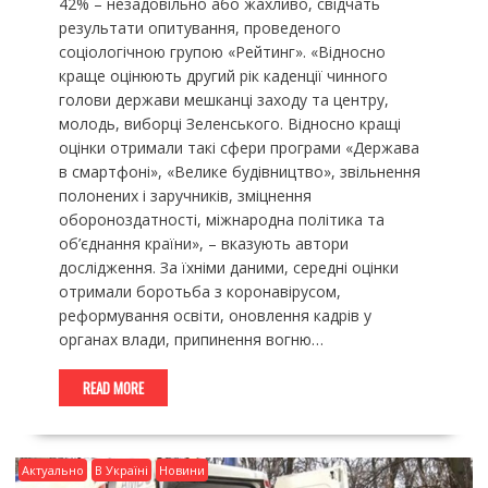
42% – незадовільно або жахливо, свідчать
результати опитування, проведеного
соціологічною групою «Рейтинг». «Відносно
краще оцінюють другий рік каденції чинного
голови держави мешканці заходу та центру,
молодь, виборці Зеленського. Відносно кращі
оцінки отримали такі сфери програми «Держава
в смартфоні», «Велике будівництво», звільнення
полонених і заручників, зміцнення
обороноздатності, міжнародна політика та
об’єднання країни», – вказують автори
дослідження. За їхніми даними, середні оцінки
отримали боротьба з коронавірусом,
реформування освіти, оновлення кадрів у
органах влади, припинення вогню…
READ MORE
Актуально
В Україні
Новини