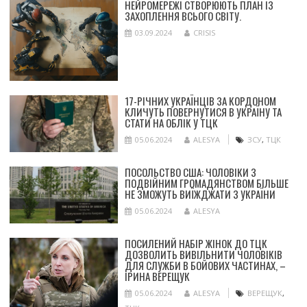
НЕЙРОМЕРЕЖІ СТВОРЮЮТЬ ПЛАН ІЗ
ЗАХОПЛЕННЯ ВСЬОГО СВІТУ.
03.09.2024
CRISIS
17-РІЧНИХ УКРАЇНЦІВ ЗА КОРДОНОМ
КЛИЧУТЬ ПОВЕРНУТИСЯ В УКРАЇНУ ТА
СТАТИ НА ОБЛІК У ТЦК
05.06.2024
ALESYA
ЗСУ
,
ТЦК
ПОСОЛЬСТВО США: ЧОЛОВІКИ З
ПОДВІЙНИМ ГРОМАДЯНСТВОМ БІЛЬШЕ
НЕ ЗМОЖУТЬ ВИЇЖДЖАТИ З УКРАЇНИ
05.06.2024
ALESYA
ПОСИЛЕНИЙ НАБІР ЖІНОК ДО ТЦК
ДОЗВОЛИТЬ ВИВІЛЬНИТИ ЧОЛОВІКІВ
ДЛЯ СЛУЖБИ В БОЙОВИХ ЧАСТИНАХ, –
ІРИНА ВЕРЕЩУК
05.06.2024
ALESYA
ВЕРЕЩУК
,