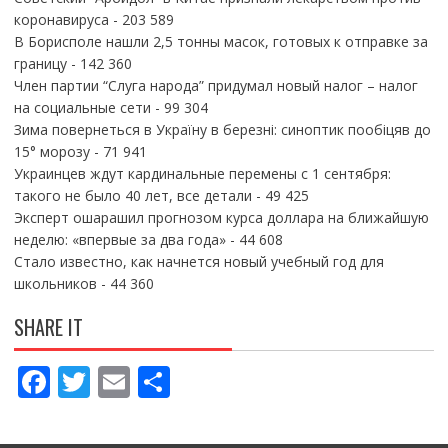
коронавируса
- 203 589
В Борисполе нашли 2,5 тонны масок, готовых к отправке за
границу
- 142 360
Член партии “Слуга народа” придумал новый налог – налог
на социальные сети
- 99 304
Зима повернеться в Україну в березні: синоптик пообіцяв до
15° морозу
- 71 941
Украинцев ждут кардинальные перемены с 1 сентября:
такого не было 40 лет, все детали
- 49 425
Эксперт ошарашил прогнозом курса доллара на ближайшую
неделю: «впервые за два года»
- 44 608
Стало известно, как начнется новый учебный год для
школьников
- 44 360
SHARE IT
F
T
E
П
ac
w
m
о
e
itt
ai
ді