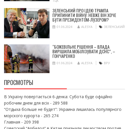
ТЦК
ЗЕЛЕНСЬКИЙ ПРО ІДЕЮ ТРАМПА
ПРИПИНИТИ ВІЙНУ: НЕВЖЕ ВІН ХОЧЕ
БУТИ ПРЕЗИДЕНТОМ-ЛУЗЕРОМ?
01.06.2024
ALESYA
ЗЕЛЕНСЬКИЙ
“БОЖЕВІЛЬНЕ РІШЕННЯ – ВЛАДА
ВИРІШИЛА МОБІЛІЗУВАТИ ДСНС”, –
ГОНЧАРЕНКО
01.06.2024
ALESYA
ВРУ
ПРОСМОТРЫ
В Україну повертається 6-денка: Субота буде офіційно
робочим днем для всіх
- 289 588
“Отдыха больше не будет”: Украина лишилась популярного
морского курорта
- 265 274
Главная
- 209 398
Советский “Арбидол” в Китае признали лекарством против