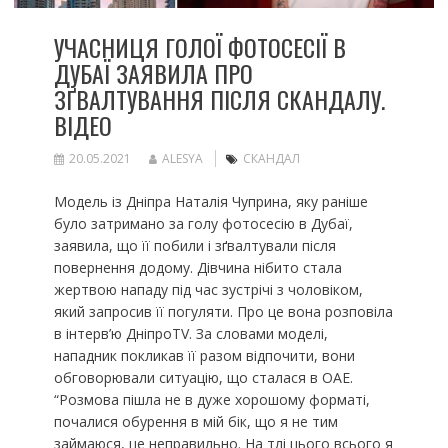
УЧАСНИЦЯ ГОЛОЇ ФОТОСЕСІЇ В
ДУБАЇ ЗАЯВИЛА ПРО
ЗҐВАЛТУВАННЯ ПІСЛЯ СКАНДАЛУ.
ВІДЕО
20.05.2021
ALESYA
СКАНДАЛ
Модель із Дніпра Наталія Чуприна, яку раніше
було затримано за голу фотосесію в Дубаї,
заявила, що її побили і зґвалтували після
повернення додому. Дівчина нібито стала
жертвою нападу під час зустрічі з чоловіком,
який запросив її погуляти. Про це вона розповіла
в інтерв’ю ДніпроTV. За словами моделі,
нападник покликав її разом відпочити, вони
обговорювали ситуацію, що сталася в ОАЕ.
“Розмова пішла не в дуже хорошому форматі,
почалися обурення в мій бік, що я не тим
займаюся, це неправильно. На тлі цього всього я