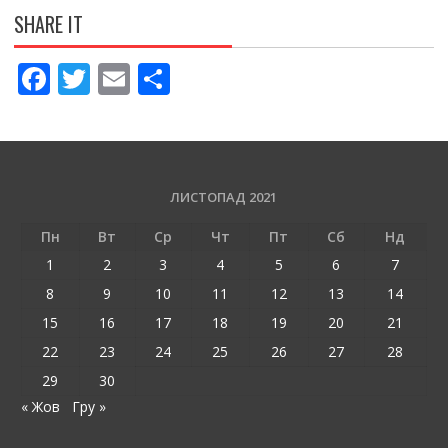
SHARE IT
F
T
E
П
ac
w
m
о
e
itt
ai
ді
b
er
l
л
o
и
ЛИСТОПАД 2021
o
т
Пн
Вт
Ср
Чт
Пт
Сб
Нд
k
и
1
2
3
4
5
6
7
ся
8
9
10
11
12
13
14
15
16
17
18
19
20
21
22
23
24
25
26
27
28
29
30
« Жов
Гру »