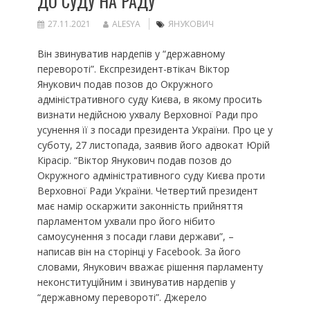
ДО СУДУ НА РАДУ
27.11.2021
ALESYA
ЯНУКОВИЧ
Він звинуватив нардепів у “державному
перевороті”. Експрезидент-втікач Віктор
Янукович подав позов до Окружного
адміністративного суду Києва, в якому просить
визнати недійсною ухвалу Верховної Ради про
усунення її з посади президента України. Про це у
суботу, 27 листопада, заявив його адвокат Юрій
Кірасір. “Віктор Янукович подав позов до
Окружного адміністративного суду Києва проти
Верховної Ради України. Четвертий президент
має намір оскаржити законність прийняття
парламентом ухвали про його нібито
самоусунення з посади глави держави”, –
написав він на сторінці у Facebook. За його
словами, Янукович вважає рішення парламенту
неконституційним і звинуватив нардепів у
“державному перевороті”. Джерело