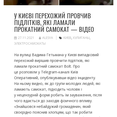
У КИЄВІ ПЕРЕХОЖИЙ ПРОВЧИВ
ПІДЛІТКІВ, ЯКІ ЛАМАЛИ
ПРОКАТНИЙ САМОКАТ — ВІДЕО
27.11.2021
ALESYA
КИЕВ
,
ХУЛИГАНЫ
,
ЭЛЕКТРОСАМОКАТЫ
На вулиці Вадима Гетьмана у Києві випадковий
перехожий вирішив провчити підлітків, які
ламали прокатний самокат Bolt. Про
це розповіли у Telegram-каналі Київ
Оперативний, опублікувавши відео інциденту.
На ньому видно, як до групи молодих людей, які
ламають самокат, підходить чоловік і
у нецензурній формі робить їм зауваження, після
чого вдається до заходів фізичного впливу.
«Знайшовся небайдужий громадянин, який
своєрідно пояснив хлопцям, що так робити