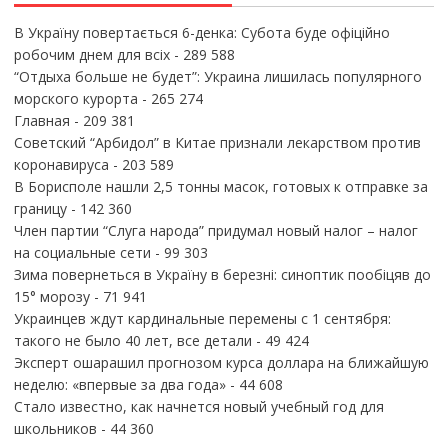
В Україну повертається 6-денка: Субота буде офіційно
робочим днем для всіх
- 289 588
“Отдыха больше не будет”: Украина лишилась популярного
морского курорта
- 265 274
Главная
- 209 381
Советский “Арбидол” в Китае признали лекарством против
коронавируса
- 203 589
В Борисполе нашли 2,5 тонны масок, готовых к отправке за
границу
- 142 360
Член партии “Слуга народа” придумал новый налог – налог
на социальные сети
- 99 303
Зима повернеться в Україну в березні: синоптик пообіцяв до
15° морозу
- 71 941
Украинцев ждут кардинальные перемены с 1 сентября:
такого не было 40 лет, все детали
- 49 424
Эксперт ошарашил прогнозом курса доллара на ближайшую
неделю: «впервые за два года»
- 44 608
Стало известно, как начнется новый учебный год для
школьников
- 44 360