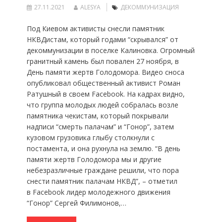
27.11.2021
ALESYA
ДЕКОММУНИЗАЦИЯ
Под Киевом активисты снесли памятник
НКВДистам, который годами “скрывался” от
декоммунизации в поселке Калиновка. Огромный
гранитный камень был повален 27 ноября, в
День памяти жертв Голодомора. Видео сноса
опубликовал общественный активист Роман
Ратушный в своем Facebook. На кадрах видно,
что группа молодых людей собралась возле
памятника чекистам, который покрывали
надписи “смерть палачам” и “Гонор”, затем
кузовом грузовика глыбу столкнули с
постамента, и она рухнула на землю. “В день
памяти жертв Голодомора мы и другие
небезразличные граждане решили, что пора
снести памятник палачам НКВД”, – отметил
в Facebook лидер молодежного движения
“Гонор” Сергей Филимонов,…