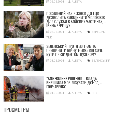
05.06.2024
ALESYA
ПОСИЛЕНИЙ НАБІР ЖІНОК ДО ТЦК
ДОЗВОЛИТЬ ВИВІЛЬНИТИ ЧОЛОВІКІВ
ДЛЯ СЛУЖБИ В БОЙОВИХ ЧАСТИНАХ, –
ІРИНА ВЕРЕЩУК
05.06.2024
ALESYA
ВЕРЕЩУК
,
ТЦК
ЗЕЛЕНСЬКИЙ ПРО ІДЕЮ ТРАМПА
ПРИПИНИТИ ВІЙНУ: НЕВЖЕ ВІН ХОЧЕ
БУТИ ПРЕЗИДЕНТОМ-ЛУЗЕРОМ?
01.06.2024
ALESYA
ЗЕЛЕНСЬКИЙ
“БОЖЕВІЛЬНЕ РІШЕННЯ – ВЛАДА
ВИРІШИЛА МОБІЛІЗУВАТИ ДСНС”, –
ГОНЧАРЕНКО
01.06.2024
ALESYA
ВРУ
ПРОСМОТРЫ