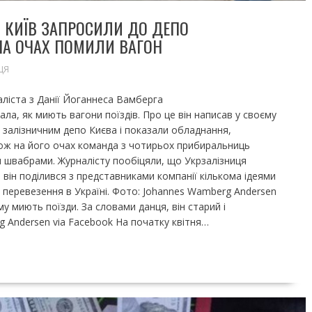
 КИЇВ ЗАПРОСИЛИ ДО ДЕПО
 НА ОЧАХ ПОМИЛИ ВАГОН
ЦЯ
ліста з Данії Йоганнеса Вамберга
ала, як миють вагони поїздів. Про це він написав у своєму
 залізничним депо Києва і показали обладнання,
ож на його очах команда з чотирьох прибиральниць
 швабрами. Журналісту пообіцяли, що Укрзалізниця
він поділився з представниками компанії кількома ідеями
і перевезення в Україні. Фото: Johannes Wamberg Andersen
му миють поїзди. За словами данця, він старий і
 Andersen via Facebook На початку квітня…