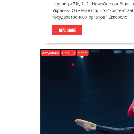
страницы ZIk, 112 і NewsOne сообщает
Украины. Отмечается, что “контент з
государственных органов”. Джерело
READ MORE
Актуально
Новини
У світі