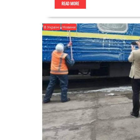
READ MORE
В Україні
Новини