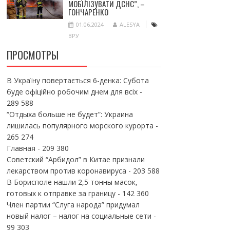
МОБІЛІЗУВАТИ ДСНС”, –
ГОНЧАРЕНКО
01.06.2024
ALESYA
ВРУ
ПРОСМОТРЫ
В Україну повертається 6-денка: Субота
буде офіційно робочим днем для всіх
-
289 588
“Отдыха больше не будет”: Украина
лишилась популярного морского курорта
-
265 274
Главная
- 209 380
Советский “Арбидол” в Китае признали
лекарством против коронавируса
- 203 588
В Борисполе нашли 2,5 тонны масок,
готовых к отправке за границу
- 142 360
Член партии “Слуга народа” придумал
новый налог – налог на социальные сети
-
99 303