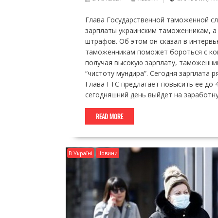
Глава Государственной таможенной сл
зарплаты украинским таможенникам, а
штрафов. Об этом он сказал в интервь
таможенникам поможет бороться с кон
получая высокую зарплату, таможенник
“чистоту мундира”. Сегодня зарплата 
Глава ГТС предлагает повысить ее до 
сегодняшний день выйдет на заработну
READ MORE
В Україні
Новини