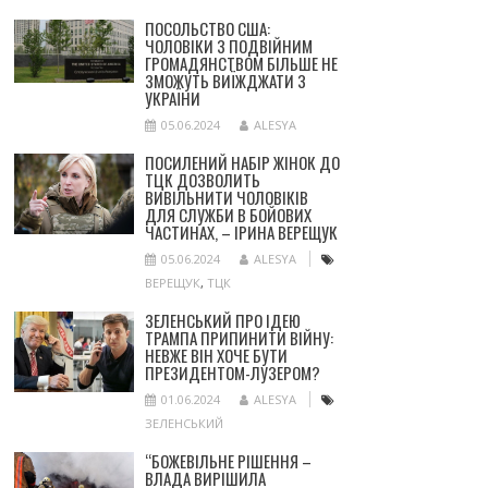
ПОСОЛЬСТВО США:
ЧОЛОВІКИ З ПОДВІЙНИМ
ГРОМАДЯНСТВОМ БІЛЬШЕ НЕ
ЗМОЖУТЬ ВИЇЖДЖАТИ З
УКРАЇНИ
05.06.2024
ALESYA
ПОСИЛЕНИЙ НАБІР ЖІНОК ДО
ТЦК ДОЗВОЛИТЬ
ВИВІЛЬНИТИ ЧОЛОВІКІВ
ДЛЯ СЛУЖБИ В БОЙОВИХ
ЧАСТИНАХ, – ІРИНА ВЕРЕЩУК
05.06.2024
ALESYA
ВЕРЕЩУК
,
ТЦК
ЗЕЛЕНСЬКИЙ ПРО ІДЕЮ
ТРАМПА ПРИПИНИТИ ВІЙНУ:
НЕВЖЕ ВІН ХОЧЕ БУТИ
ПРЕЗИДЕНТОМ-ЛУЗЕРОМ?
01.06.2024
ALESYA
ЗЕЛЕНСЬКИЙ
“БОЖЕВІЛЬНЕ РІШЕННЯ –
ВЛАДА ВИРІШИЛА