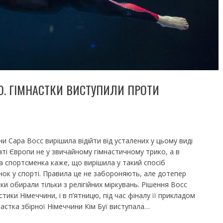
О. ГІМНАСТКИ ВИСТУПИЛИ ПРОТИ
и Сара Восс вирішила відійти від усталених у цьому виді
аті Європи не у звичайному гімнастичному трико, а в
ка спортсменка каже, що вирішила у такий спосіб
інок у спорті. Правила це не забороняють, але дотепер
и обирали тільки з релігійних міркувань. Рішення Восс
ики Німеччини, і в п’ятницю, під час фіналу її прикладом
настка збірної Німеччини Кім Буї виступала…