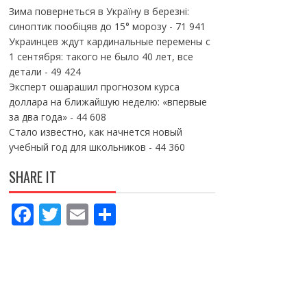
Зима повернеться в Україну в березні:
синоптик пообіцяв до 15° морозу
- 71 941
Украинцев ждут кардинальные перемены с
1 сентября: такого не было 40 лет, все
детали
- 49 424
Эксперт ошарашил прогнозом курса
доллара на ближайшую неделю: «впервые
за два года»
- 44 608
Стало известно, как начнется новый
учебный год для школьников
- 44 360
SHARE IT
F
T
E
П
ac
w
m
о
e
itt
ai
ді
b
er
l
л
o
и