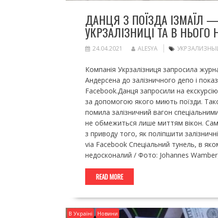
ДАНЦЯ З ПОЇЗДА ІЗМАЇЛ —
УКРЗАЛІЗНИЦІ ТА В НЬОГО
24.04.2021
ALESYA
УКРЗАЛИЗНЫ
Компанія Укрзалізниця запросила журна
Андерсена до залізничного депо і показ
Facebook.Данця запросили на екскурсію
за допомогою якого миють поїзди. Так
помила залізничний вагон спеціальними
не обмежиться лише миттям вікон. Сам 
з приводу того, як поліпшити залізничн
via Facebook Спеціальний тунель, в яко
недосконалий / Фото: Johannes Wamberg
READ MORE
В Україні
Новини