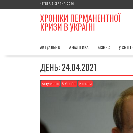
Skip
ЧЕТВЕР, 6 СЕРПНЯ, 2026
to
ХРОНІКИ ПЕРМАНЕНТНОЇ
content
КРИЗИ В УКРАЇНІ
АКТУАЛЬНО
АНАЛІТИКА
БІЗНЕС
У СВІТІ
ДЕНЬ:
24.04.2021
Актуально
В Україні
Новини