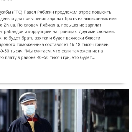
ужбы (ГТС) Павел Рябикин предложил втрое повысить
 деньги для повышения зарплат брать из выписанных ими
ю ZN.ua. По словам Рябикина, повышение зарплат
трабандой и коррупцией на границах. Другими словами,
 не будет брать взятки и будет всячески блюсти
рядового таможенника составляет 16-18 тысяч гривен.
40-50 тысяч. “Мы считаем, что если таможенник на
ю плату в районе 40−50 тысяч грн, это будет…