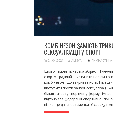
КОМБІНЕЗОН ЗАМІСТЬ ТРИК
СЕКСУАЛІЗАЦІЇ У СПОРТІ
24.04.2021
ALESYA
ГИМНАСТИКА
Цього тижня гімнастка збірної Німеччин
спорту традицій і виступити на чемпіон
комбінезоні, що закриває ноги. Німець
виступити проти зайвої сексуалізації ж
більш закриту спортивну форму гімнастк
підтримала федерація спортивної гімнаст
пішли ще дві спортсменки. У середу гім