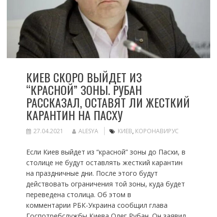
КИЕВ СКОРО ВЫЙДЕТ ИЗ
“КРАСНОЙ” ЗОНЫ. РУБАН
РАССКАЗАЛ, ОСТАВЯТ ЛИ ЖЕСТКИЙ
КАРАНТИН НА ПАСХУ
27.04.2021
ALESYA
КИЕВ
,
КОРОНАВИРУС
Если Киев выйдет из “красной” зоны до Пасхи, в
столице не будут оставлять жесткий карантин
на праздничные дни. После этого будут
действовать ограничения той зоны, куда будет
переведена столица. Об этом в
комментарии РБК-Украина сообщил глава
Госпотребслужбы Киева Олег Рубан. Он заявил,