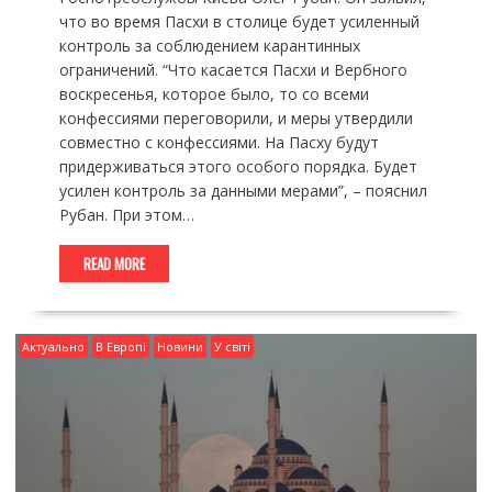
что во время Пасхи в столице будет усиленный
контроль за соблюдением карантинных
ограничений. “Что касается Пасхи и Вербного
воскресенья, которое было, то со всеми
конфессиями переговорили, и меры утвердили
совместно с конфессиями. На Пасху будут
придерживаться этого особого порядка. Будет
усилен контроль за данными мерами”, – пояснил
Рубан. При этом…
READ MORE
Актуально
В Европі
Новини
У світі