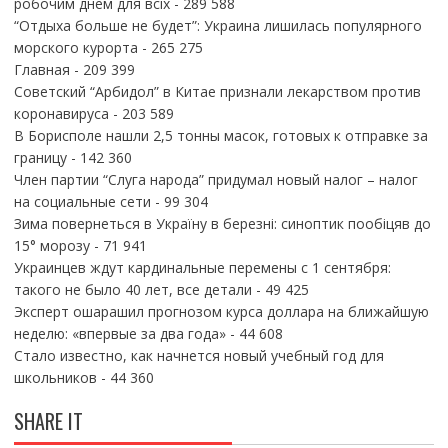
робочим днем для всіх
- 289 588
“Отдыха больше не будет”: Украина лишилась популярного
морского курорта
- 265 275
Главная
- 209 399
Советский “Арбидол” в Китае признали лекарством против
коронавируса
- 203 589
В Борисполе нашли 2,5 тонны масок, готовых к отправке за
границу
- 142 360
Член партии “Слуга народа” придумал новый налог – налог
на социальные сети
- 99 304
Зима повернеться в Україну в березні: синоптик пообіцяв до
15° морозу
- 71 941
Украинцев ждут кардинальные перемены с 1 сентября:
такого не было 40 лет, все детали
- 49 425
Эксперт ошарашил прогнозом курса доллара на ближайшую
неделю: «впервые за два года»
- 44 608
Стало известно, как начнется новый учебный год для
школьников
- 44 360
SHARE IT