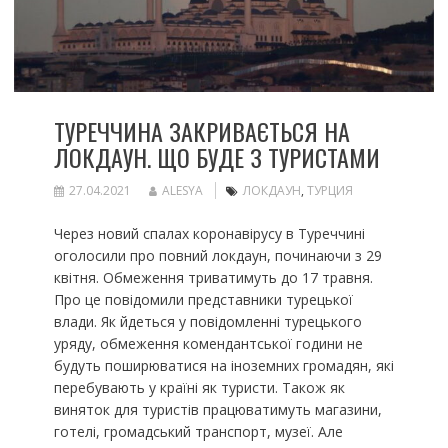
ТУРЕЧЧИНА ЗАКРИВАЄТЬСЯ НА
ЛОКДАУН. ЩО БУДЕ З ТУРИСТАМИ
27.04.2021
ALESYA
ЛОКДАУН
,
ТУРЦИЯ
Через новий спалах коронавірусу в Туреччині
оголосили про повний локдаун, починаючи з 29
квітня. Обмеження триватимуть до 17 травня.
Про це повідомили представники турецької
влади. Як йдеться у повідомленні турецького
уряду, обмеження комендантської години не
будуть поширюватися на іноземних громадян, які
перебувають у країні як туристи. Також як
виняток для туристів працюватимуть магазини,
готелі, громадський транспорт, музеї. Але