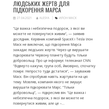
ЛЮДСЬКИХ ЖЕРТВ ДЛЯ
ПІДКОРЕННЯ МАРСА
27.04.2021
ALESYA
ИЛОН МАСК
“Це важка і небезпечна подорож, з якої ви
можете не повернутися живим”, — заявив
дослідник. Керівник компаній SpaceX і Tesla Ілон
Маск не виключає, що підкорення Марса
зажадає людських жертв. Через це вирушати
підкорювати Червону планету будуть тільки
добровольці. Про це інформує телеканал CNN.
“Відверто кажучи, група осіб, ймовірно, спочатку
помре. Непросто туди дістатися”, — зауважив
Маск. Він спробував навіть жартувати на цю
тему. Мовляв, компанія нікого не змушує
вирушати підкорювати Марс. “Тільки
добровольці”, — підкреслив він. “Це важка і
небезпечна подорож, з якої ви можете не
повернутися живим, але це –…