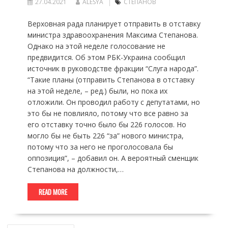
27.04.2021
ALESYA
СТЕПАНОВ
Верховная рада планирует отправить в отставку
министра здравоохранения Максима Степанова.
Однако на этой неделе голосование не
предвидится. Об этом РБК-Украина сообщил
источник в руководстве фракции “Слуга народа”.
“Такие планы (отправить Степанова в отставку
на этой неделе, – ред.) были, но пока их
отложили. Он проводил работу с депутатами, но
это бы не повлияло, потому что все равно за
его отставку точно было бы 226 голосов. Но
могло бы не быть 226 “за” нового министра,
потому что за него не проголосовала бы
оппозиция”, – добавил он. А вероятный сменщик
Степанова на должности,…
READ MORE