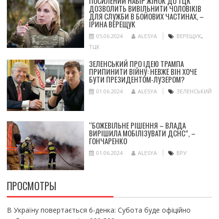
ПОСИЛЕНИЙ НАБІР ЖІНОК ДО ТЦК
ДОЗВОЛИТЬ ВИВІЛЬНИТИ ЧОЛОВІКІВ
ДЛЯ СЛУЖБИ В БОЙОВИХ ЧАСТИНАХ, –
ІРИНА ВЕРЕЩУК
05.06.2024
ALESYA
ВЕРЕЩУК
,
ТЦК
ЗЕЛЕНСЬКИЙ ПРО ІДЕЮ ТРАМПА
ПРИПИНИТИ ВІЙНУ: НЕВЖЕ ВІН ХОЧЕ
БУТИ ПРЕЗИДЕНТОМ-ЛУЗЕРОМ?
01.06.2024
ALESYA
ЗЕЛЕНСЬКИЙ
“БОЖЕВІЛЬНЕ РІШЕННЯ – ВЛАДА
ВИРІШИЛА МОБІЛІЗУВАТИ ДСНС”, –
ГОНЧАРЕНКО
01.06.2024
ALESYA
ВРУ
ПРОСМОТРЫ
В Україну повертається 6-денка: Субота буде офіційно