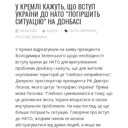
У КРЕМЛІ КАЖУТЬ, ЩО ВСТУП
УКРАЇНИ ДО НАТО “ПОГІРШИТЬ
СИТУАЦІЮ” НА ДОНБАСІ
06.04.2021
ALESYA
НАТО-УКРАИНА
,
РОССИЯ
,
УКРАИНА
У Кремлі відреагували на заяву президента
Володимира Зеленського щодо необхідності
вступу країни до НАТО для врегулювання
проблеми Донбасу і кажуть, що для жителів
окупованих територій це “глибоко неприйнятно”.
Джерело: прессекретар президента РФ Дмитро
Пєсков, якого цитує “Інтерфакс-Україна“ Пряма
мова Пєскова: “Глибоко сумніваємося в тому, що
це допоможе якось Україні впоратися зі своєю
внутрішньою проблемою. На наш погляд, це ще
більше погіршить ситуацію. Говорячи про вступ
до НАТО, жодним чином не можна
абстрагуватися від думки людей, а якщо ви