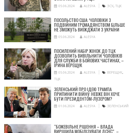
05.06.2024
ALESYA
ЗСУ
,
ТЦК
ПОСОЛЬСТВО США: ЧОЛОВІКИ З
ПОДВІЙНИМ ГРОМАДЯНСТВОМ БІЛЬШЕ
НЕ ЗМОЖУТЬ ВИЇЖДЖАТИ З УКРАЇНИ
05.06.2024
ALESYA
ПОСИЛЕНИЙ НАБІР ЖІНОК ДО ТЦК
ДОЗВОЛИТЬ ВИВІЛЬНИТИ ЧОЛОВІКІВ
ДЛЯ СЛУЖБИ В БОЙОВИХ ЧАСТИНАХ, –
ІРИНА ВЕРЕЩУК
05.06.2024
ALESYA
ВЕРЕЩУК
,
ТЦК
ЗЕЛЕНСЬКИЙ ПРО ІДЕЮ ТРАМПА
ПРИПИНИТИ ВІЙНУ: НЕВЖЕ ВІН ХОЧЕ
БУТИ ПРЕЗИДЕНТОМ-ЛУЗЕРОМ?
01.06.2024
ALESYA
ЗЕЛЕНСЬКИЙ
“БОЖЕВІЛЬНЕ РІШЕННЯ – ВЛАДА
ВИРІШИЛА МОБІЛІЗУВАТИ ДСНС”, –