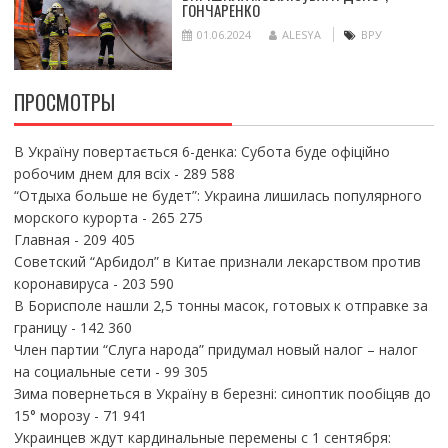
ГОНЧАРЕНКО
01.06.2024
ALESYA
ВРУ
ПРОСМОТРЫ
В Україну повертається 6-денка: Субота буде офіційно
робочим днем для всіх
- 289 588
“Отдыха больше не будет”: Украина лишилась популярного
морского курорта
- 265 275
Главная
- 209 405
Советский “Арбидол” в Китае признали лекарством против
коронавируса
- 203 590
В Борисполе нашли 2,5 тонны масок, готовых к отправке за
границу
- 142 360
Член партии “Слуга народа” придумал новый налог – налог
на социальные сети
- 99 305
Зима повернеться в Україну в березні: синоптик пообіцяв до
15° морозу
- 71 941
Украинцев ждут кардинальные перемены с 1 сентября: