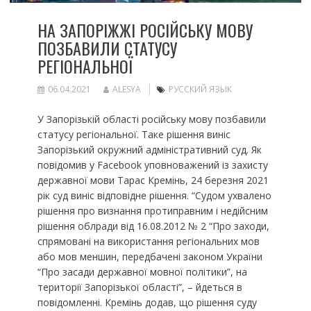
НА ЗАПОРІЖЖІ РОСІЙСЬКУ МОВУ
ПОЗБАВИЛИ СТАТУСУ
РЕГІОНАЛЬНОЇ
06.04.2021
ALESYA
РУССКИЙ ЯЗЫК
У Запорізькій області російську мову позбавили
статусу регіональної. Таке рішення виніс
Запорізький окружний адміністративний суд. Як
повідомив у Facebook уповноважений із захисту
державної мови Тарас Кремінь, 24 березня 2021
рік суд виніс відповідне рішення. “Судом ухвалено
рішення про визнання протиправним і недійсним
рішення облради від 16.08.2012 № 2 “Про заходи,
спрямовані на використання регіональних мов
або мов меншин, передбачені законом України
“Про засади державної мовної політики”, на
території Запорізької області”, – йдеться в
повідомленні. Кремінь додав, що рішення суду