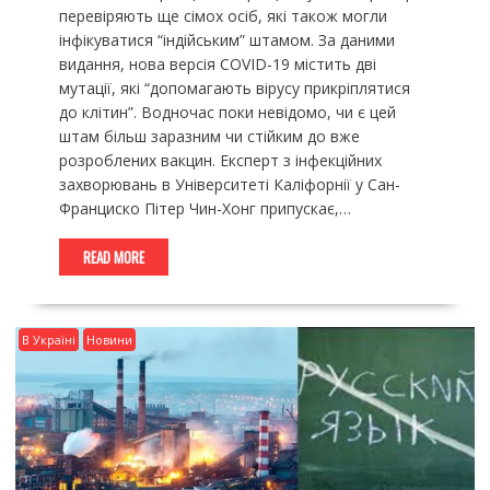
перевіряють ще сімох осіб, які також могли
інфікуватися “індійським” штамом. За даними
видання, нова версія COVID-19 містить дві
мутації, які “допомагають вірусу прикріплятися
до клітин”. Водночас поки невідомо, чи є цей
штам більш заразним чи стійким до вже
розроблених вакцин. Експерт з інфекційних
захворювань в Університеті Каліфорнії у Сан-
Франциско Пітер Чин-Хонг припускає,…
READ MORE
В Україні
Новини