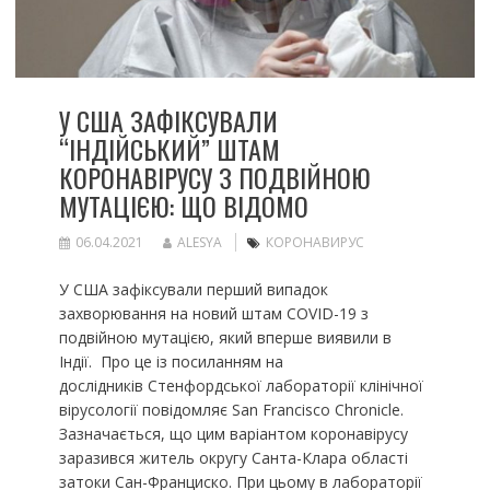
У США ЗАФІКСУВАЛИ
“ІНДІЙСЬКИЙ” ШТАМ
КОРОНАВІРУСУ З ПОДВІЙНОЮ
МУТАЦІЄЮ: ЩО ВІДОМО
06.04.2021
ALESYA
КОРОНАВИРУС
У США зафіксували перший випадок
захворювання на новий штам COVID-19 з
подвійною мутацією, який вперше виявили в
Індії. Про це із посиланням на
дослідників Стенфордської лабораторії клінічної
вірусології повідомляє San Francisco Chronicle.
Зазначається, що цим варіантом коронавірусу
заразився житель округу Санта-Клара області
затоки Сан-Франциско. При цьому в лабораторії