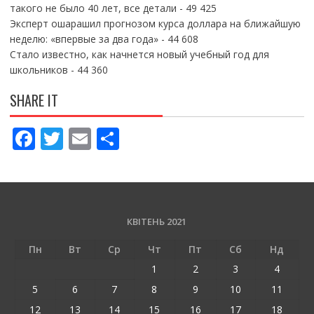
такого не было 40 лет, все детали
- 49 425
Эксперт ошарашил прогнозом курса доллара на ближайшую
неделю: «впервые за два года»
- 44 608
Стало известно, как начнется новый учебный год для
школьников
- 44 360
SHARE IT
F
T
E
П
ac
w
m
о
e
itt
ai
ді
b
er
l
л
o
и
КВІТЕНЬ 2021
o
т
Пн
Вт
Ср
Чт
Пт
Сб
Нд
k
и
1
2
3
4
ся
5
6
7
8
9
10
11
12
13
14
15
16
17
18