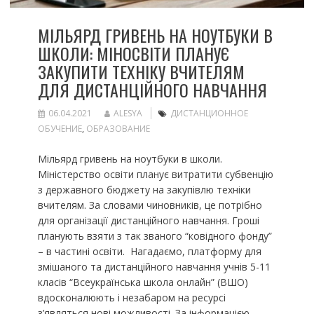
МІЛЬЯРД ГРИВЕНЬ НА НОУТБУКИ В
ШКОЛИ: МІНОСВІТИ ПЛАНУЄ
ЗАКУПИТИ ТЕХНІКУ ВЧИТЕЛЯМ
ДЛЯ ДИСТАНЦІЙНОГО НАВЧАННЯ
06.04.2021
ALESYA
ДИСТАНЦИОННОЕ
ОБУЧЕНИЕ
,
ОБРАЗОВАНИЕ
Мільярд гривень на ноутбуки в школи.
Міністерство освіти планує витратити субвенцію
з державного бюджету на закупівлю техніки
вчителям. За словами чиновників, це потрібно
для організації дистанційного навчання. Гроші
планують взяти з так званого “ковідного фонду”
– в частині освіти. Нагадаємо, платформу для
змішаного та дистанційного навчання учнів 5-11
класів “Всеукраїнська школа онлайн” (ВШО)
вдосконалюють і незабаром на ресурсі
з’являться нові можливості. За інформацією