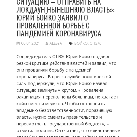
СИТУАЦИЮ – ОТПРАВИТЬ НА
ЛОКДАУН НЫНЕШНЮЮ ВЛАСТЬ»:
ЮРИЙ БОЙКО ЗАЯВИЛ О
ПРОВАЛЕННОЙ БОРЬБЕ С
ПАНДЕМИЕЙ КОРОНАВИРУСА
06.04.2021
ALESYA
БОЙКО
,
ОПЗЖ
Сопредседатель ОПЗЖ Юрий Бойко подверг
резкой критике действия властей и заявил, что
они провалили борьбу с пандемией
коронавируса. В пресс-службе политической
силы подчеркнули, что Юрий Бойко назвал
ситуацию замкнутым кругом. «Провалена
вакцинация, переполнены больницы, не хватает
койко-мест и медиков. Чтобы остановить
‘эпидемию безответственности’, поразившую
власть, нужно сменить правительство и
пересмотреть государственный бюджет», –
отметил политик. Он считает, что единственным