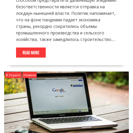
способом предотвратить дальнейшую эпидемию
безответственности является отправка на
локдаун нынешней власти. Политик напоминает,
что на фоне пандемии падает экономика
страны, рекордно сократились объемы
промышленного производства и сельского
хозяйства, также замедлилось строительство.…
READ MORE
В Україні
Новини