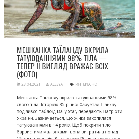
МЕШКАНКА ТАЇЛАНДУ ВКРИЛА
ТАТУЮВАННЯМИ 98% ТІЛА —
ТЕПЕР ЇЇ ВИГЛЯД ВРАЖАЄ ВСІХ
(ФОТО)
23.04.2021
ALESYA
ИНТЕРЕСНО
Мешканка Таїланду вкрила татуюваннями 98%
свого тіла. Історією 35-річної Харуетай Піанкау
поділився таблоїд Daily Star, передають Патріоти
України. Зазначається, що жінка захопилася
татуюваннями в 14 років. Щоб покрити тіло
барвистими малюнками, вона витратила понад
15 тисяч доларів. За словами Піанкау, через своє