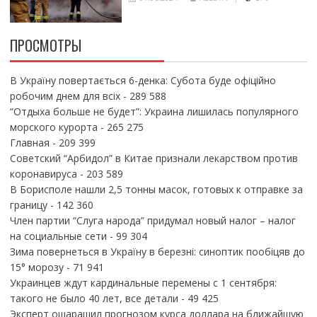
ПРОСМОТРЫ
В Україну повертається 6-денка: Субота буде офіційно
робочим днем для всіх
- 289 588
“Отдыха больше не будет”: Украина лишилась популярного
морского курорта
- 265 275
Главная
- 209 399
Советский “Арбидол” в Китае признали лекарством против
коронавируса
- 203 589
В Борисполе нашли 2,5 тонны масок, готовых к отправке за
границу
- 142 360
Член партии “Слуга народа” придумал новый налог – налог
на социальные сети
- 99 304
Зима повернеться в Україну в березні: синоптик пообіцяв до
15° морозу
- 71 941
Украинцев ждут кардинальные перемены с 1 сентября:
такого не было 40 лет, все детали
- 49 425
Эксперт ошарашил прогнозом курса доллара на ближайшую