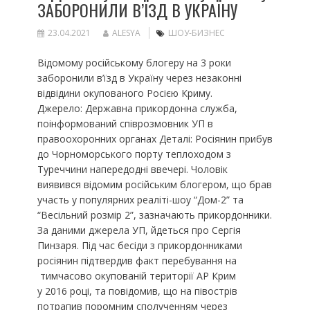
ЗАБОРОНИЛИ В’ЇЗД В УКРАЇНУ
23.04.2021
ALESYA
ШОУ-БИЗНЕС
Відомому російському блогеру на 3 роки
заборонили в’їзд в Україну через незаконні
відвідини окупованого Росією Криму.
Джерело: Державна прикордонна служба,
поінформований співрозмовник УП в
правоохоронних органах Деталі: Росіянин прибув
до Чорноморського порту теплоходом з
Туреччини напередодні ввечері. Чоловік
виявився відомим російським блогером, що брав
участь у популярних реаліті-шоу “Дом-2” та
“Весільний розмір 2”, зазначають прикордонники.
За даними джерела УП, йдеться про Сергія
Пинзаря. Під час бесіди з прикордонниками
росіянин підтвердив факт перебування на
тимчасово окупованій території АР Крим
у 2016 році, та повідомив, що на півострів
потрапив поромним сполученням через