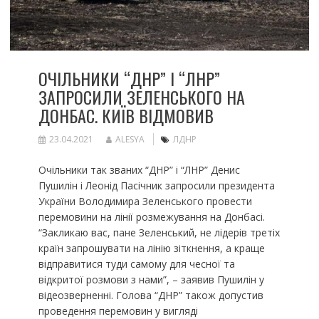
ОЧІЛЬНИКИ “ДНР” І “ЛНР”
ЗАПРОСИЛИ ЗЕЛЕНСЬКОГО НА
ДОНБАС. КИЇВ ВІДМОВИВ
23.04.2021
ALESYA
ЛДНР
Очільники так званих “ДНР” і “ЛНР” Денис
Пушилін і Леонід Пасічник запросили президента
України Володимира Зеленського провести
перемовини на лінії розмежування на Донбасі.
“Закликаю вас, пане Зеленський, не лідерів третіх
країн запрошувати на лінію зіткнення, а краще
відправитися туди самому для чесної та
відкритої розмови з нами”, – заявив Пушилін у
відеозверненні. Голова “ДНР” також допустив
проведення перемовин у вигляді