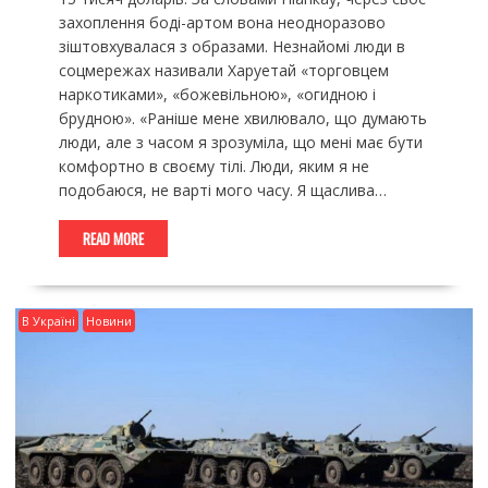
захоплення боді-артом вона неодноразово
зіштовхувалася з образами. Незнайомі люди в
соцмережах називали Харуетай «торговцем
наркотиками», «божевільною», «огидною і
брудною». «Раніше мене хвилювало, що думають
люди, але з часом я зрозуміла, що мені має бути
комфортно в своєму тілі. Люди, яким я не
подобаюся, не варті мого часу. Я щаслива…
READ MORE
В Україні
Новини