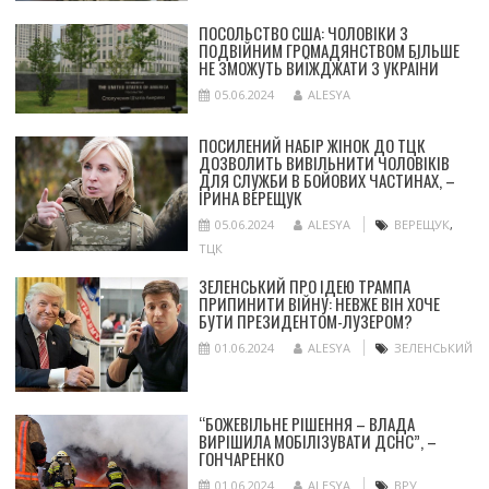
ПОСОЛЬСТВО США: ЧОЛОВІКИ З
ПОДВІЙНИМ ГРОМАДЯНСТВОМ БІЛЬШЕ
НЕ ЗМОЖУТЬ ВИЇЖДЖАТИ З УКРАЇНИ
05.06.2024
ALESYA
ПОСИЛЕНИЙ НАБІР ЖІНОК ДО ТЦК
ДОЗВОЛИТЬ ВИВІЛЬНИТИ ЧОЛОВІКІВ
ДЛЯ СЛУЖБИ В БОЙОВИХ ЧАСТИНАХ, –
ІРИНА ВЕРЕЩУК
05.06.2024
ALESYA
ВЕРЕЩУК
,
ТЦК
ЗЕЛЕНСЬКИЙ ПРО ІДЕЮ ТРАМПА
ПРИПИНИТИ ВІЙНУ: НЕВЖЕ ВІН ХОЧЕ
БУТИ ПРЕЗИДЕНТОМ-ЛУЗЕРОМ?
01.06.2024
ALESYA
ЗЕЛЕНСЬКИЙ
“БОЖЕВІЛЬНЕ РІШЕННЯ – ВЛАДА
ВИРІШИЛА МОБІЛІЗУВАТИ ДСНС”, –
ГОНЧАРЕНКО
01.06.2024
ALESYA
ВРУ