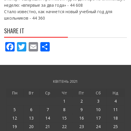
неделю: «впервые за два года»
- 44 608
Стало известно, как начнется новый учебный год для
школьников
- 44 360
SHARE IT
F
T
E
П
ac
w
m
о
e
itt
ai
ді
b
er
l
л
o
и
КВІТЕНЬ 2021
o
т
Пн
Вт
Ср
Чт
Пт
Сб
Нд
k
и
1
2
3
4
ся
5
6
7
8
9
10
11
12
13
14
15
16
17
18
19
20
21
22
23
24
25