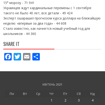
15° морозу
- 71 941
Украинцев ждут кардинальные перемены с 1 сентября:
такого не было 40 лет, все детали
- 49 424
Эксперт ошарашил прогнозом курса доллара на ближайшую
неделю: «впервые за два года»
- 44 608
Стало известно, как начнется новый учебный год для
школьников
- 44 360
SHARE IT
F
T
E
П
ac
w
m
о
e
itt
ai
ді
b
er
l
л
o
и
КВІТЕНЬ 2021
o
т
Пн
Вт
Ср
Чт
Пт
Сб
Нд
k
и
1
2
3
4