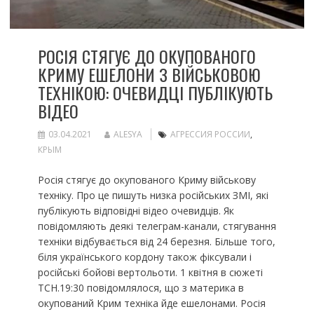
РОСІЯ СТЯГУЄ ДО ОКУПОВАНОГО
КРИМУ ЕШЕЛОНИ З ВІЙСЬКОВОЮ
ТЕХНІКОЮ: ОЧЕВИДЦІ ПУБЛІКУЮТЬ
ВІДЕО
03.04.2021
ALESYA
АГРЕССИЯ РОССИИ
,
КРЫМ
Росія стягує до окупованого Криму військову
техніку. Про це пишуть низка російських ЗМІ, які
публікують відповідні відео очевидців. Як
повідомляють деякі телеграм-канали, стягування
техніки відбувається від 24 березня. Більше того,
біля українського кордону також фіксували і
російські бойові вертольоти. 1 квітня в сюжеті
ТСН.19:30 повідомлялося, що з материка в
окупований Крим техніка йде ешелонами. Росія