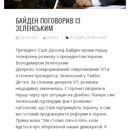
БАЙДЕН ПОГОВОРИВ ІЗ
ЗЕЛЕНСЬКИМ
03.04.2021
ALESYA
БАЙДЕН
,
ЗЕЛЕНСКИЙ
Президент США Джозеф Байден провів першу
телефонну розмову з президентом України
Володимиром Зеленським.
Джерело: поінформований співрозмовник УП в
оточенні президента, Зеленський у Twitter
Деталі: За словами джерела УП, розмова
нещодавно закінчилась. Сторони говорили в
першу чергу про ситуацію на Донбасі. Пізніше сам
Зеленський підтвердив факт розмови і
наголосив, що США підтримують Україну, а сам
він готовий продовжувати реформи в Україні.
Пряма мова: “Ми стоїмо пліч-о-пліч, коли
йдеться про збереження наших демократій. Я