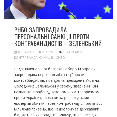
РНБО ЗАПРОВАДИЛА
ПЕРСОНАЛЬНІ САНКЦІЇ ПРОТИ
КОНТРАБАНДИСТІВ – ЗЕЛЕНСЬКИЙ
03.04.2021
ALESYA
ЗЕЛЕНСКИЙ
,
КОНТРАБАНДА
,
САНКЦИИ
,
СНБО
Рада національної безпеки і оборони України
запровадила персональні санкції проти
контрабандистів, повідомив президент України
Володимир Зеленський у своєму зверненні. Він
назвав контрабанду «економічним тероризмом
проти України», оскільки за розрахунками
експертів збитки через контрабанду сягають 300
мільярдів гривень, що недоотримав державний
бюджет. З них понад 100 мільярдів – внаслідок