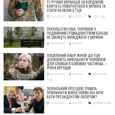
17-РІЧНИХ УКРАЇНЦІВ ЗА КОРДОНОМ
КЛИЧУТЬ ПОВЕРНУТИСЯ В УКРАЇНУ ТА
СТАТИ НА ОБЛІК У ТЦК
05.06.2024
ALESYA
ЗСУ
,
ТЦК
ПОСОЛЬСТВО США: ЧОЛОВІКИ З
ПОДВІЙНИМ ГРОМАДЯНСТВОМ БІЛЬШЕ
НЕ ЗМОЖУТЬ ВИЇЖДЖАТИ З УКРАЇНИ
05.06.2024
ALESYA
ПОСИЛЕНИЙ НАБІР ЖІНОК ДО ТЦК
ДОЗВОЛИТЬ ВИВІЛЬНИТИ ЧОЛОВІКІВ
ДЛЯ СЛУЖБИ В БОЙОВИХ ЧАСТИНАХ, –
ІРИНА ВЕРЕЩУК
05.06.2024
ALESYA
ВЕРЕЩУК
,
ТЦК
ЗЕЛЕНСЬКИЙ ПРО ІДЕЮ ТРАМПА
ПРИПИНИТИ ВІЙНУ: НЕВЖЕ ВІН ХОЧЕ
БУТИ ПРЕЗИДЕНТОМ-ЛУЗЕРОМ?
01.06.2024
ALESYA
ЗЕЛЕНСЬКИЙ