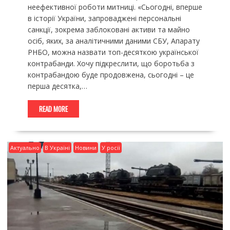
неефективної роботи митниці. «Сьогодні, вперше
в історії України, запроваджені персональні
санкції, зокрема заблоковані активи та майно
осіб, яких, за аналітичними даними СБУ, Апарату
РНБО, можна назвати топ-десяткою української
контрабанди. Хочу підкреслити, що боротьба з
контрабандою буде продовжена, сьогодні – це
перша десятка,…
READ MORE
Актуально
В Україні
Новини
У росії