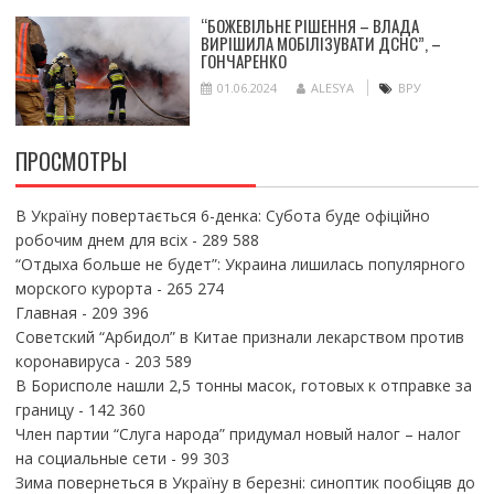
“БОЖЕВІЛЬНЕ РІШЕННЯ – ВЛАДА
ВИРІШИЛА МОБІЛІЗУВАТИ ДСНС”, –
ГОНЧАРЕНКО
01.06.2024
ALESYA
ВРУ
ПРОСМОТРЫ
В Україну повертається 6-денка: Субота буде офіційно
робочим днем для всіх
- 289 588
“Отдыха больше не будет”: Украина лишилась популярного
морского курорта
- 265 274
Главная
- 209 396
Советский “Арбидол” в Китае признали лекарством против
коронавируса
- 203 589
В Борисполе нашли 2,5 тонны масок, готовых к отправке за
границу
- 142 360
Член партии “Слуга народа” придумал новый налог – налог
на социальные сети
- 99 303
Зима повернеться в Україну в березні: синоптик пообіцяв до