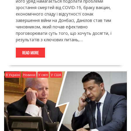
його уряд намагається подолати проблеми
зростання смертей від COVID-19, браку вакцин,
економічного спаду і відсутності ознак
завершення війни на Донбасі, Данілов став тим
чиновником, який почав ефективно
проговорювати суть того, що хочуть досягти, і
результатів з ключових питань,…
READ MORE
В Україні
Новини
У світі
У США