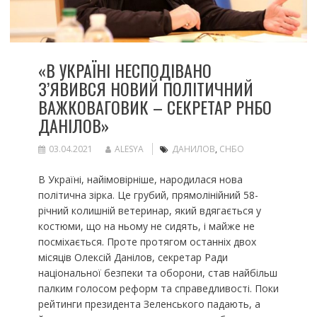
«В УКРАЇНІ НЕСПОДІВАНО
З’ЯВИВСЯ НОВИЙ ПОЛІТИЧНИЙ
ВАЖКОВАГОВИК – СЕКРЕТАР РНБО
ДАНІЛОВ»
03.04.2021
ALESYA
ДАНИЛОВ
,
СНБО
В Україні, найімовірніше, народилася нова
політична зірка. Це грубий, прямолінійний 58-
річний колишній ветеринар, який вдягається у
костюми, що на ньому не сидять, і майже не
посміхається. Проте протягом останніх двох
місяців Олексій Данілов, секретар Ради
національної безпеки та оборони, став найбільш
палким голосом реформ та справедливості. Поки
рейтинги президента Зеленського падають, а