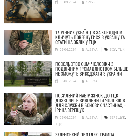
03.09.2024
CRISIS
17-РІЧНИХ УКРАЇНЦІВ ЗА КОРДОНОМ
КЛИЧУТЬ ПОВЕРНУТИСЯ В УКРАЇНУ ТА
СТАТИ НА ОБЛІК У ТЦК
05.06.2024
ALESYA
ЗСУ
,
ТЦК
ПОСОЛЬСТВО США: ЧОЛОВІКИ З
ПОДВІЙНИМ ГРОМАДЯНСТВОМ БІЛЬШЕ
НЕ ЗМОЖУТЬ ВИЇЖДЖАТИ З УКРАЇНИ
05.06.2024
ALESYA
ПОСИЛЕНИЙ НАБІР ЖІНОК ДО ТЦК
ДОЗВОЛИТЬ ВИВІЛЬНИТИ ЧОЛОВІКІВ
ДЛЯ СЛУЖБИ В БОЙОВИХ ЧАСТИНАХ, –
ІРИНА ВЕРЕЩУК
05.06.2024
ALESYA
ВЕРЕЩУК
,
ТЦК
ЗЕЛЕНСЬКИЙ ПРО ІДЕЮ ТРАМПА