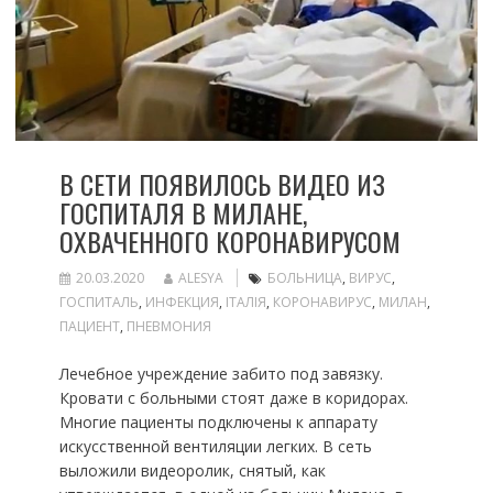
В СЕТИ ПОЯВИЛОСЬ ВИДЕО ИЗ
ГОСПИТАЛЯ В МИЛАНЕ,
ОХВАЧЕННОГО КОРОНАВИРУСОМ
20.03.2020
ALESYA
БОЛЬНИЦА
,
ВИРУС
,
ГОСПИТАЛЬ
,
ИНФЕКЦИЯ
,
ІТАЛІЯ
,
КОРОНАВИРУС
,
МИЛАН
,
ПАЦИЕНТ
,
ПНЕВМОНИЯ
Лечебное учреждение забито под завязку.
Кровати с больными стоят даже в коридорах.
Многие пациенты подключены к аппарату
искусственной вентиляции легких. В сеть
выложили видеоролик, снятый, как