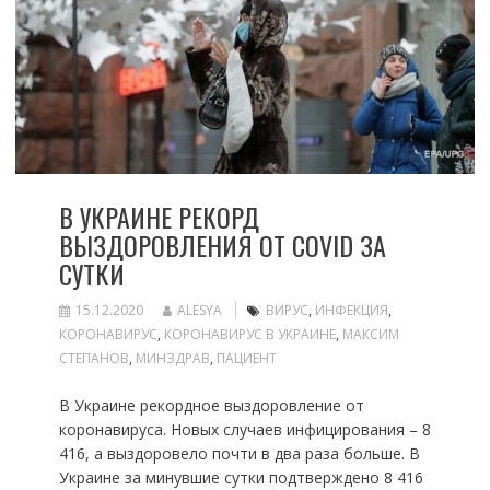
В УКРАИНЕ РЕКОРД
ВЫЗДОРОВЛЕНИЯ ОТ COVID ЗА
СУТКИ
15.12.2020
ALESYA
ВИРУС
,
ИНФЕКЦИЯ
,
КОРОНАВИРУС
,
КОРОНАВИРУС В УКРАИНЕ
,
МАКСИМ
СТЕПАНОВ
,
МИНЗДРАВ
,
ПАЦИЕНТ
В Украине рекордное выздоровление от
коронавируса. Новых случаев инфицирования – 8
416, а выздоровело почти в два раза больше. В
Украине за минувшие сутки подтверждено 8 416