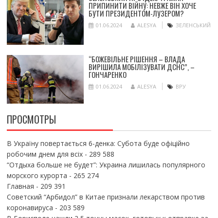
ПРИПИНИТИ ВІЙНУ: НЕВЖЕ ВІН ХОЧЕ
БУТИ ПРЕЗИДЕНТОМ-ЛУЗЕРОМ?
01.06.2024
ALESYA
ЗЕЛЕНСЬКИЙ
“БОЖЕВІЛЬНЕ РІШЕННЯ – ВЛАДА
ВИРІШИЛА МОБІЛІЗУВАТИ ДСНС”, –
ГОНЧАРЕНКО
01.06.2024
ALESYA
ВРУ
ПРОСМОТРЫ
В Україну повертається 6-денка: Субота буде офіційно
робочим днем для всіх
- 289 588
“Отдыха больше не будет”: Украина лишилась популярного
морского курорта
- 265 274
Главная
- 209 391
Советский “Арбидол” в Китае признали лекарством против
коронавируса
- 203 589