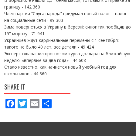
В Борисполе нашли 2,5 тонны масок, готовых к отправке за
границу
- 142 360
Член партии “Слуга народа” придумал новый налог – налог
на социальные сети
- 99 303
Зима повернеться в Україну в березні: синоптик пообіцяв до
15° морозу
- 71 941
Украинцев ждут кардинальные перемены с 1 сентября:
такого не было 40 лет, все детали
- 49 424
Эксперт ошарашил прогнозом курса доллара на ближайшую
неделю: «впервые за два года»
- 44 608
Стало известно, как начнется новый учебный год для
школьников
- 44 360
SHARE IT
F
T
E
П
ac
w
m
о
e
itt
ai
ді
b
er
l
л