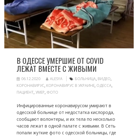
В ОДЕССЕ УМЕРШИЕ ОТ COVID
ЛЕЖАТ ВМЕСТЕ С ЖИВЫМИ
06.12.2020
ALESYA
БОЛЬНИЦА
,
ВИДЕО
,
КОРОНАВИРУС
,
КОРОНАВИРУС В УКРАИНЕ
,
ОДЕССА
,
ПАЦИЕНТ
,
УМЕР
,
ФОТО
Инфицированные коронавирусом умирают в
одесской больнице от недостатка кислорода,
сообщают волонтеры, и их тела по несколько
часов лежат в одной палате с живыми. В Сеть
попали жуткие фото с одесской больницы, где