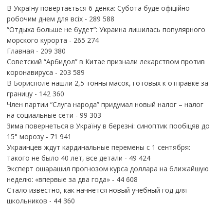
В Україну повертається 6-денка: Субота буде офіційно
робочим днем для всіх
- 289 588
“Отдыха больше не будет”: Украина лишилась популярного
морского курорта
- 265 274
Главная
- 209 380
Советский “Арбидол” в Китае признали лекарством против
коронавируса
- 203 589
В Борисполе нашли 2,5 тонны масок, готовых к отправке за
границу
- 142 360
Член партии “Слуга народа” придумал новый налог – налог
на социальные сети
- 99 303
Зима повернеться в Україну в березні: синоптик пообіцяв до
15° морозу
- 71 941
Украинцев ждут кардинальные перемены с 1 сентября:
такого не было 40 лет, все детали
- 49 424
Эксперт ошарашил прогнозом курса доллара на ближайшую
неделю: «впервые за два года»
- 44 608
Стало известно, как начнется новый учебный год для
школьников
- 44 360