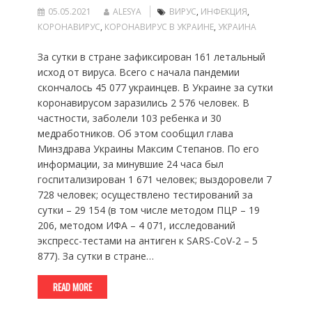
05.05.2021
ALESYA
ВИРУС
,
ИНФЕКЦИЯ
,
КОРОНАВИРУС
,
КОРОНАВИРУС В УКРАИНЕ
,
УКРАИНА
За сутки в стране зафиксирован 161 летальный
исход от вируса. Всего с начала пандемии
скончалось 45 077 украинцев. В Украине за сутки
коронавирусом заразились 2 576 человек. В
частности, заболели 103 ребенка и 30
медработников. Об этом сообщил глава
Минздрава Украины Максим Степанов. По его
информации, за минувшие 24 часа был
госпитализирован 1 671 человек; выздоровели 7
728 человек; осуществлено тестирований за
сутки – 29 154 (в том числе методом ПЦР – 19
206, методом ИФА – 4 071, исследований
экспресс-тестами на антиген к SARS-CoV-2 – 5
877). За сутки в стране…
READ MORE