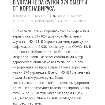
В УКРАИНЕ ЗА СУТКИ 374 СМЕРТИ
ОТ КОРОНАВИРУСА
06.05.2021
ALESYA
ВИРУС
,
ИНФЕКЦИЯ
,
КОРОНАВИРУС
,
КОРОНАВИРУС В УКРАИНЕ
,
УКРАИНА
С начала пандемии коронавирусной инфекцией
заразились 2 097 024 украинца. Летальных
случаев – 45 451. В Украине за минувшие сутки
зафиксировано 6 038 новых случаев COVID-19. В
частности, заболели 271 ребенок и 113
медработников. Об этом сообщил министр
здравоохранения Максим Степанов. По его
информации, за прошедшие 24 часа вирус унес
жизни 374 украинцев. Всего – 45 451 летальный
исход. За минувшие сутки было
госпитализировано 1 849 человек; выздоровел
14 351 человек;осуществлено тестирований за
сутки – 72 373 (в том числе методом ПЦР – 36
945, методом ИФА – 12 460, исследований
экспресс-тестами…