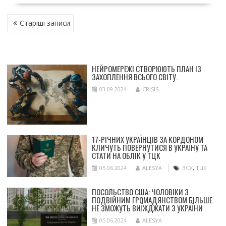
НАВІГАЦІЯ
Старіші записи
ЗА
ЗАПИСАМИ
НЕЙРОМЕРЕЖІ СТВОРЮЮТЬ ПЛАН ІЗ
ЗАХОПЛЕННЯ ВСЬОГО СВІТУ.
03.09.2024
CRISIS
17-РІЧНИХ УКРАЇНЦІВ ЗА КОРДОНОМ
КЛИЧУТЬ ПОВЕРНУТИСЯ В УКРАЇНУ ТА
СТАТИ НА ОБЛІК У ТЦК
05.06.2024
ALESYA
ЗСУ
,
ТЦК
ПОСОЛЬСТВО США: ЧОЛОВІКИ З
ПОДВІЙНИМ ГРОМАДЯНСТВОМ БІЛЬШЕ
НЕ ЗМОЖУТЬ ВИЇЖДЖАТИ З УКРАЇНИ
05.06.2024
ALESYA