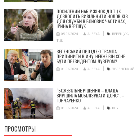
ПОСИЛЕНИЙ НАБІР ЖІНОК ДО ТЦК
ДОЗВОЛИТЬ ВИВІЛЬНИТИ ЧОЛОВІКІВ
ДЛЯ СЛУЖБИ В БОЙОВИХ ЧАСТИНАХ, –
ІРИНА ВЕРЕЩУК
05.06.2024
ALESYA
ВЕРЕЩУК
,
ТЦК
ЗЕЛЕНСЬКИЙ ПРО ІДЕЮ ТРАМПА
ПРИПИНИТИ ВІЙНУ: НЕВЖЕ ВІН ХОЧЕ
БУТИ ПРЕЗИДЕНТОМ-ЛУЗЕРОМ?
01.06.2024
ALESYA
ЗЕЛЕНСЬКИЙ
“БОЖЕВІЛЬНЕ РІШЕННЯ – ВЛАДА
ВИРІШИЛА МОБІЛІЗУВАТИ ДСНС”, –
ГОНЧАРЕНКО
01.06.2024
ALESYA
ВРУ
ПРОСМОТРЫ