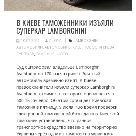
В КИЕВЕ ТАМОЖЕННИКИ ИЗЪЯЛИ
СУПЕРКАР LAMBORGHINI
10.07.2021
ALESYA
LAMBORGHINI
,
АВТОМОБИЛИ
,
АВТОМОБИЛЬ
,
КИЕВ
,
НОВОСТИ КИЕВА
,
СУПЕРКАР
,
ТАМОЖНЯ
,
ФОТО
Суд оштрафовал владельца Lamborghini
Aventador на 170 тысяч гривен. Элитный
автомобиль временно изъят. В Киеве
правоохранители изъяли суперкар Lamborghini
Aventador, стоимость которого оценивается в
600 тысяч евро. Об этом сообщает Киевская
таможня в пятницу, 9 июля. “Во время проверки
электронной таможенной базы данных Киевской
таможней установлено, что данное
транспортное средство ввезено на территорию
Украины через одну из таможен на украинско-