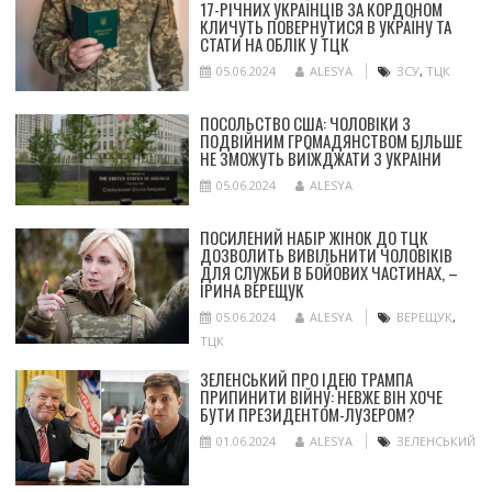
17-РІЧНИХ УКРАЇНЦІВ ЗА КОРДОНОМ
КЛИЧУТЬ ПОВЕРНУТИСЯ В УКРАЇНУ ТА
СТАТИ НА ОБЛІК У ТЦК
05.06.2024
ALESYA
ЗСУ
,
ТЦК
ПОСОЛЬСТВО США: ЧОЛОВІКИ З
ПОДВІЙНИМ ГРОМАДЯНСТВОМ БІЛЬШЕ
НЕ ЗМОЖУТЬ ВИЇЖДЖАТИ З УКРАЇНИ
05.06.2024
ALESYA
ПОСИЛЕНИЙ НАБІР ЖІНОК ДО ТЦК
ДОЗВОЛИТЬ ВИВІЛЬНИТИ ЧОЛОВІКІВ
ДЛЯ СЛУЖБИ В БОЙОВИХ ЧАСТИНАХ, –
ІРИНА ВЕРЕЩУК
05.06.2024
ALESYA
ВЕРЕЩУК
,
ТЦК
ЗЕЛЕНСЬКИЙ ПРО ІДЕЮ ТРАМПА
ПРИПИНИТИ ВІЙНУ: НЕВЖЕ ВІН ХОЧЕ
БУТИ ПРЕЗИДЕНТОМ-ЛУЗЕРОМ?
01.06.2024
ALESYA
ЗЕЛЕНСЬКИЙ