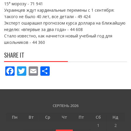
15° морозу
- 71 941
Украинцев ждут кардинальные перемены с 1 сентября:
такого не было 40 лет, все детали
- 49 424
Эксперт ошарашил прогнозом курса доллара на ближайшую
неделю: «впервые за два года»
- 44 608
Стало известно, как начнется новый учебный год для
школьников
- 44 360
SHARE IT
F
T
E
П
ac
w
m
о
e
itt
ai
ді
b
er
l
л
o
и
СЕРПЕНЬ 2026
o
т
Пн
Вт
Ср
Чт
Пт
Сб
Нд
k
и
1
2