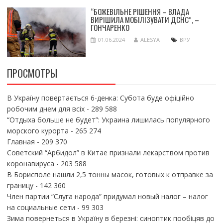
“БОЖЕВІЛЬНЕ РІШЕННЯ – ВЛАДА
ВИРІШИЛА МОБІЛІЗУВАТИ ДСНС”, –
ГОНЧАРЕНКО
01.06.2024
ALESYA
ВРУ
ПРОСМОТРЫ
В Україну повертається 6-денка: Субота буде офіційно
робочим днем для всіх
- 289 588
“Отдыха больше не будет”: Украина лишилась популярного
морского курорта
- 265 274
Главная
- 209 370
Советский “Арбидол” в Китае признали лекарством против
коронавируса
- 203 588
В Борисполе нашли 2,5 тонны масок, готовых к отправке за
границу
- 142 360
Член партии “Слуга народа” придумал новый налог – налог
на социальные сети
- 99 303
Зима повернеться в Україну в березні: синоптик пообіцяв до