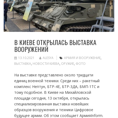
В КИЕВЕ ОТКРЫЛАСЬ ВЫСТАВКА
ВООРУЖЕНИЙ
13.10.2021
ALESYA
АРМИЯ И ВООРУЖЕНИЕ
,
ВЫСТАВКА
,
НОВОСТИ КИЕВА
,
ОРУЖИЕ
,
ФОТО
На выставке представлено около тридцати
единиц военной техники. Среди них – ракетный
комплекс Нептун, БТР-4Е, БТР-3ДА, БМП-1ТС и
тому подобное. В Киеве на Михайловской
площади сегодня, 13 октября, открылась
специализированная выставка новейших
образцов вооружения и техники Цифровое
будущее армии. Об этом сообщает АрмияInform.