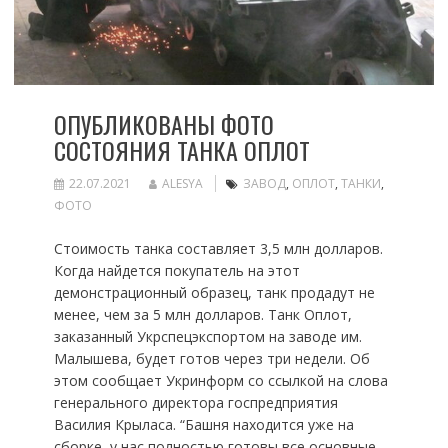
ОПУБЛИКОВАНЫ ФОТО
СОСТОЯНИЯ ТАНКА ОПЛОТ
22.07.2021
ALESYA
ЗАВОД
,
ОПЛОТ
,
ТАНКИ
,
ФОТО
Стоимость танка составляет 3,5 млн долларов.
Когда найдется покупатель на этот
демонстрационный образец, танк продадут не
менее, чем за 5 млн долларов. Танк Оплот,
заказанный Укрспецэкспортом на заводе им.
Малышева, будет готов через три недели. Об
этом сообщает Укринформ со ссылкой на слова
генерального директора госпредприятия
Василия Крыласа. “Башня находится уже на
сборке, у нас полностью готовы все основные