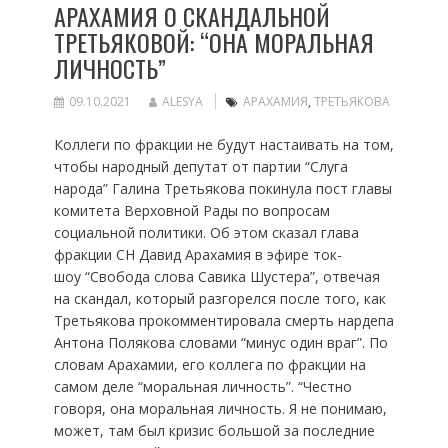
АРАХАМИЯ О СКАНДАЛЬНОЙ
ТРЕТЬЯКОВОЙ: “ОНА МОРАЛЬНАЯ
ЛИЧНОСТЬ”
09.10.2021
ALESYA
АРАХАМИЯ
,
ТРЕТЬЯКОВА
Коллеги по фракции не будут настаивать на том,
чтобы народный депутат от партии “Слуга
народа” Галина Третьякова покинула пост главы
комитета Верховной Рады по вопросам
социальной политики. Об этом сказал глава
фракции СН Давид Арахамия в эфире ток-
шоу “Свобода слова Савика Шустера”, отвечая
на скандал, который разгорелся после того, как
Третьякова прокомментировала смерть нардепа
Антона Полякова словами “минус один враг”. По
словам Арахамии, его коллега по фракции на
самом деле “моральная личность”. “Честно
говоря, она моральная личность. Я не понимаю,
может, там был кризис большой за последние