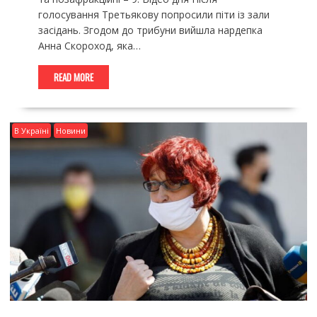
голосування Третьякову попросили піти із зали
засідань. Згодом до трибуни вийшла нардепка
Анна Скороход, яка…
READ MORE
В Україні
Новини