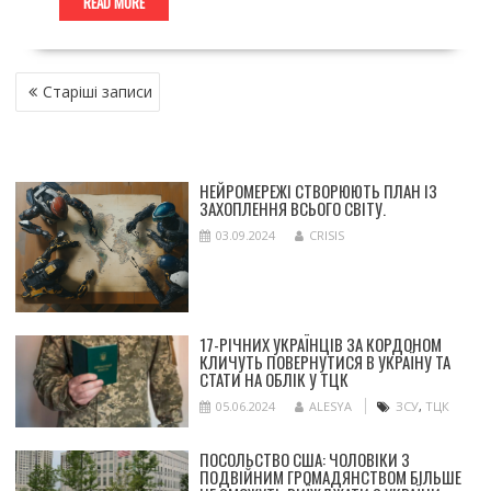
READ MORE
НАВІГАЦІЯ
Старіші записи
ЗА
ЗАПИСАМИ
НЕЙРОМЕРЕЖІ СТВОРЮЮТЬ ПЛАН ІЗ
ЗАХОПЛЕННЯ ВСЬОГО СВІТУ.
03.09.2024
CRISIS
17-РІЧНИХ УКРАЇНЦІВ ЗА КОРДОНОМ
КЛИЧУТЬ ПОВЕРНУТИСЯ В УКРАЇНУ ТА
СТАТИ НА ОБЛІК У ТЦК
05.06.2024
ALESYA
ЗСУ
,
ТЦК
ПОСОЛЬСТВО США: ЧОЛОВІКИ З
ПОДВІЙНИМ ГРОМАДЯНСТВОМ БІЛЬШЕ