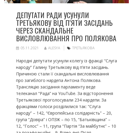
ДЕПУТАТИ РАДИ УСУНУЛИ
ТРЕТЬЯКОВУ ВІД П’ЯТИ ЗАСІДАНЬ
ЧЕРЕЗ СКАНДАЛЬНЕ
ВИСЛОВЛЮВАННЯ ПРО ПОЛЯКОВА
05.11.2021
ALESYA
ТРЕТЬЯКОВА
Народні депутати усунули колегу із фракції “Слуга
народу” Галину Третьякову від п’яти засідань.
Причиною стали її скандальні висловлювання
про загиблого нардепа Антона Полякова.
Трансляцію засідання парламенту веде
телеканал “Рада” на YouTube. За відсторонення
Третьякової проголосували 234 нардепи. За
фракціями голоси розділилися так: “Слуга
народу” – 142, “Європейська солідарність” – 20,
група “Довіра” і ОПЗЖ – по 15, “Батьківщина” –
12, “Голос” – 11, група “Партія “За майбутнє” – 10
та позафракційні – 9. Відео дня Після