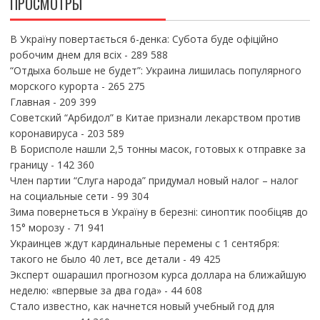
ПРОСМОТРЫ
В Україну повертається 6-денка: Субота буде офіційно
робочим днем для всіх
- 289 588
“Отдыха больше не будет”: Украина лишилась популярного
морского курорта
- 265 275
Главная
- 209 399
Советский “Арбидол” в Китае признали лекарством против
коронавируса
- 203 589
В Борисполе нашли 2,5 тонны масок, готовых к отправке за
границу
- 142 360
Член партии “Слуга народа” придумал новый налог – налог
на социальные сети
- 99 304
Зима повернеться в Україну в березні: синоптик пообіцяв до
15° морозу
- 71 941
Украинцев ждут кардинальные перемены с 1 сентября:
такого не было 40 лет, все детали
- 49 425
Эксперт ошарашил прогнозом курса доллара на ближайшую
неделю: «впервые за два года»
- 44 608
Стало известно, как начнется новый учебный год для