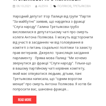
08.10.2021
ALESYA
ПОЛЯКОВ
,
ТРЕТЬЯКОВА
Народний депутат Ігор Палиця від групи “Партія
“За майбутнє” заявив, що нардепка з фракції
“Слуга народу” Галина Третьякова грубо
висловилася в депутатському чаті про смерть
колеги Антона Полякова. Її можуть відсторонити
від участі в засіданнях чи від головування в
комітеті з питань соціальної політики та захисту
прав ветеранів. Джерело: трансляція засідання
парламенту Пряма мова Палиці: “Ми хочемо
звернутися до фракції “Слуги народу”. Тільки-що
в вашому партійному чаті керівник комітету,
який має опікуватися людьми, дітьми, пані
Третьякова написала, що “одним ворогом
менше” про смерть Антона Полякова. Я хотів би
попросити вас, шановна фракція…
READ MORE