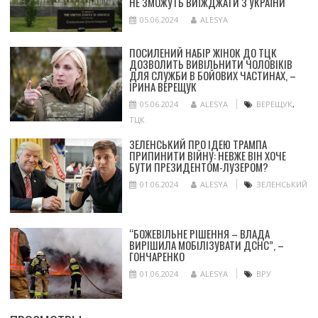
НЕ ЗМОЖУТЬ ВИЇЖДЖАТИ З УКРАЇНИ
05.06.2024
ALESYA
ПОСИЛЕНИЙ НАБІР ЖІНОК ДО ТЦК
ДОЗВОЛИТЬ ВИВІЛЬНИТИ ЧОЛОВІКІВ
ДЛЯ СЛУЖБИ В БОЙОВИХ ЧАСТИНАХ, –
ІРИНА ВЕРЕЩУК
05.06.2024
ALESYA
ВЕРЕЩУК
,
ТЦК
ЗЕЛЕНСЬКИЙ ПРО ІДЕЮ ТРАМПА
ПРИПИНИТИ ВІЙНУ: НЕВЖЕ ВІН ХОЧЕ
БУТИ ПРЕЗИДЕНТОМ-ЛУЗЕРОМ?
01.06.2024
ALESYA
ЗЕЛЕНСЬКИЙ
“БОЖЕВІЛЬНЕ РІШЕННЯ – ВЛАДА
ВИРІШИЛА МОБІЛІЗУВАТИ ДСНС”, –
ГОНЧАРЕНКО
01.06.2024
ALESYA
ВРУ