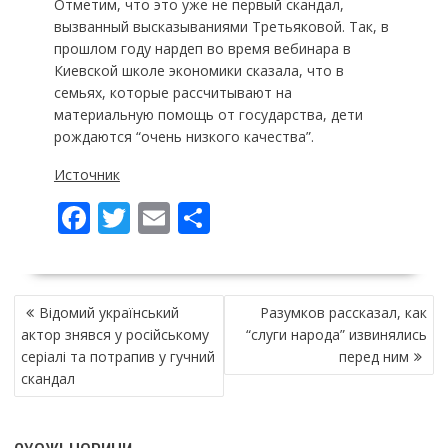
Отметим, что это уже не первый скандал,
вызванный высказываниями Третьяковой. Так, в
прошлом году нардеп во время вебинара в
Киевской школе экономики сказала, что в
семьях, которые рассчитывают на
материальную помощь от государства, дети
рождаются “очень низкого качества”.
Источник
F
T
E
П
ac
w
m
о
e
itt
ai
ді
НАВІГАЦІЯ
b
er
l
л
Відомий український
Разумков рассказал, как
ЗАПИСІВ
o
и
актор знявся у російському
“слуги народа” извинялись
серіалі та потрапив у гучний
перед ним
o
т
скандал
k
и
ся