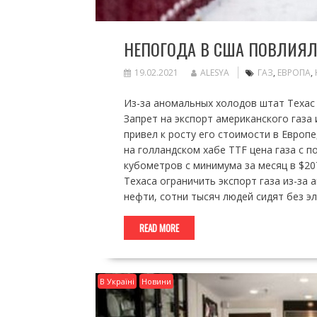
НЕПОГОДА В США ПОВЛИЯЛА
19.02.2021
ALESYA
ГАЗ
,
ЕВРОПА
,
Из-за аномальных холодов штат Техас о
Запрет на экспорт американского газа 
привел к росту его стоимости в Европе
на голландском хабе TTF цена газа с п
кубометров с минимума за месяц в $20
Техаса ограничить экспорт газа из-за
нефти, сотни тысяч людей сидят без эл
READ MORE
В Україні
Новини