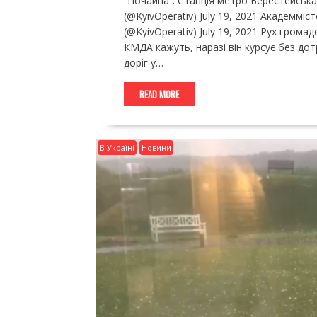
“Почайна”. Станція метро Берестейська
(@KyivOperativ) July 19, 2021 Академміс
(@KyivOperativ) July 19, 2021 Рух гром
КМДА кажуть, наразі він курсує без до
доріг у…
READ MORE
В Україні
Новини