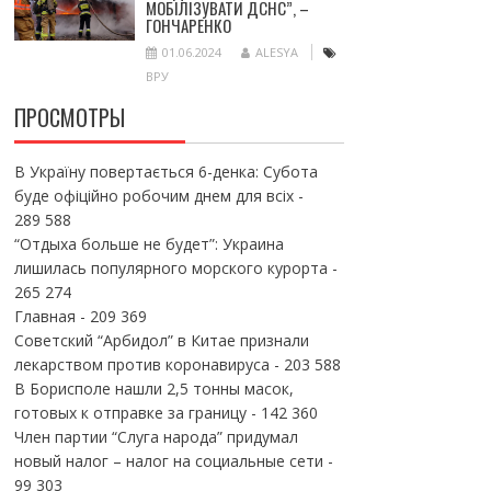
МОБІЛІЗУВАТИ ДСНС”, –
ГОНЧАРЕНКО
01.06.2024
ALESYA
ВРУ
ПРОСМОТРЫ
В Україну повертається 6-денка: Субота
буде офіційно робочим днем для всіх
-
289 588
“Отдыха больше не будет”: Украина
лишилась популярного морского курорта
-
265 274
Главная
- 209 369
Советский “Арбидол” в Китае признали
лекарством против коронавируса
- 203 588
В Борисполе нашли 2,5 тонны масок,
готовых к отправке за границу
- 142 360
Член партии “Слуга народа” придумал
новый налог – налог на социальные сети
-
99 303