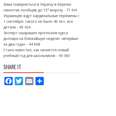
Зима повернеться в Україну в березні:
синоптик пообіцяв до 15° морозу
- 71 941
Украинцев ждут кардинальные перемены с
1 сентября: такого не было 40 лет, все
детали
- 49 424
Эксперт ошарашил прогнозом курса
доллара на ближайшую неделю: «впервые
за два года»
- 44 608
Стало известно, как начнется новый
учебный год для школьников
- 44 360
SHARE IT
F
T
E
П
ac
w
m
о
e
itt
ai
ді
b
er
l
л
o
и