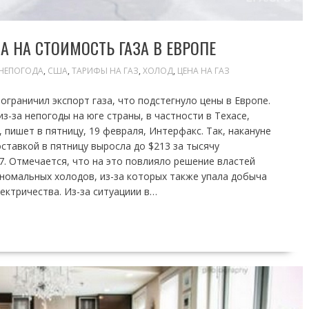
 НА СТОИМОСТЬ ГАЗА В ЕВРОПЕ
НЕПОГОДА
,
США
,
ТАРИФЫ НА ГАЗ
,
ХОЛОД
,
ЦЕНА НА ГАЗ
граничил экспорт газа, что подстегнуло цены в Европе.
из-за непогоды на юге страны, в частности в Техасе,
, пишет в пятницу, 19 февраля, Интерфакс. Так, накануне
оставкой в пятницу выросла до $213 за тысячу
7. Отмечается, что на это повлияло решение властей
 аномальных холодов, из-за которых также упала добыча
ектричества. Из-за ситуациии в…