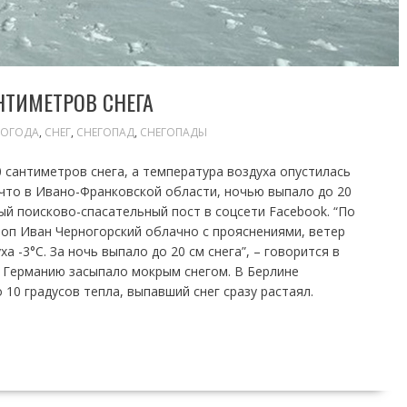
НТИМЕТРОВ СНЕГА
ПОГОДА
,
СНЕГ
,
СНЕГОПАД
,
СНЕГОПАДЫ
0 сантиметров снега, а температура воздуха опустилась
, что в Ивано-Франковской области, ночью выпало до 20
ый поисково-спасательный пост в соцсети Facebook. “По
. Поп Иван Черногорский облачно с прояснениями, ветер
а -3°С. За ночь выпало до 20 см снега”, – говорится в
 Германию засыпало мокрым снегом. В Берлине
10 градусов тепла, выпавший снег сразу растаял.