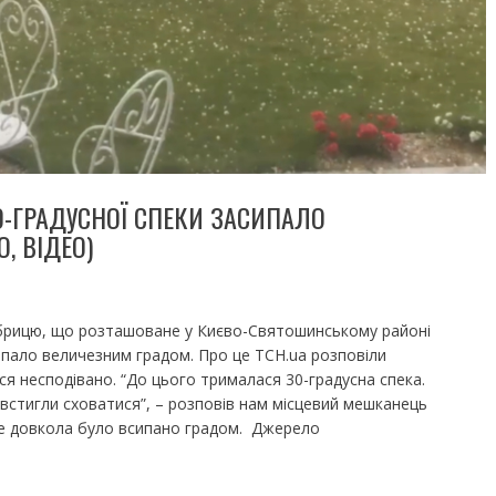
0-ГРАДУСНОЇ СПЕКИ ЗАСИПАЛО
, ВІДЕО)
обрицю, що розташоване у Києво-Святошинському районі
сипало величезним градом. Про це ТСН.ua розповіли
вся несподівано. “До цього трималася 30-градусна спека.
 встигли сховатися”, – розповів нам місцевий мешканець
все довкола було всипано градом. Джерело