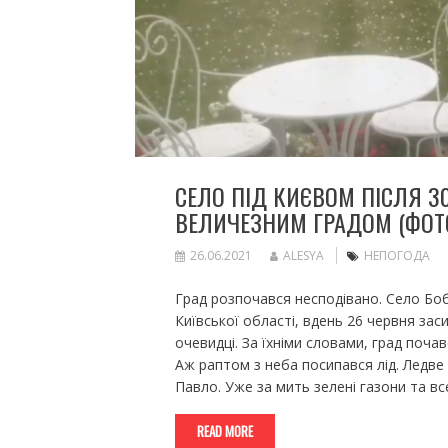
СЕЛО ПІД КИЄВОМ ПІСЛЯ 3
ВЕЛИЧЕЗНИМ ГРАДОМ (ФОТО
26.06.2021
ALESYA
НЕПОГОДА
Град розпочався несподівано. Село Б
Київської області, вдень 26 червня за
очевидці. За їхніми словами, град поча
Аж раптом з неба посипався лід. Ледве
Павло. Уже за мить зелені газони та 
READ MORE