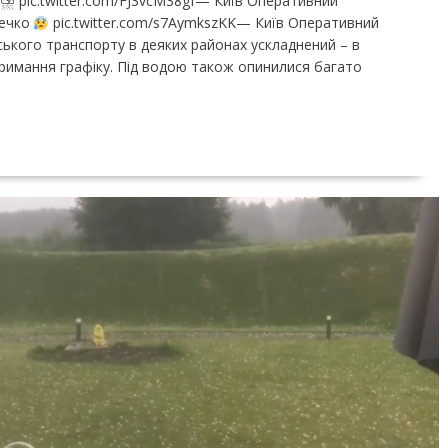
⛈ pic.twitter.com/FJ3vcM38gf— Київ Оперативний
течко
pic.twitter.com/s7AymkszKK— Київ Оперативний
адського транспорту в деяких районах ускладнений – в
тримання графіку. Під водою також опинилися багато