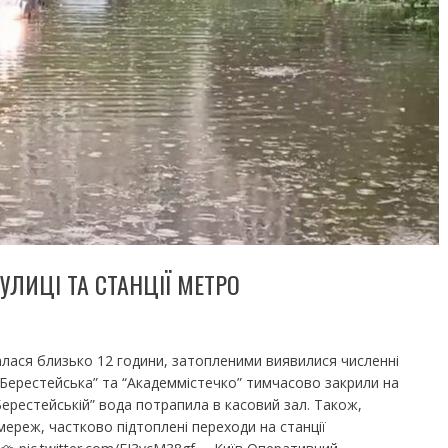
УЛИЦІ ТА СТАНЦІЇ МЕТРО
чалася близько 12 години, затопленими виявилися численні
ї “Берестейська” та “Академмістечко” тимчасово закрили на
“Берестейській” вода потрапила в касовий зал. Також,
мереж, частково підтоплені переходи на станції