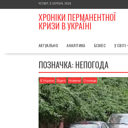
Skip
ЧЕТВЕР, 6 СЕРПНЯ, 2026
to
ХРОНІКИ ПЕРМАНЕНТНОЇ
content
КРИЗИ В УКРАЇНІ
АКТУАЛЬНО
АНАЛІТИКА
БІЗНЕС
У СВІТІ
ПОЗНАЧКА:
НЕПОГОДА
В Україні
Відео
Новини
Столиця