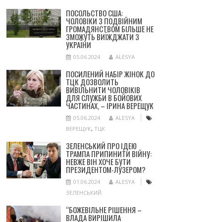
ПОСОЛЬСТВО США:
ЧОЛОВІКИ З ПОДВІЙНИМ
ГРОМАДЯНСТВОМ БІЛЬШЕ НЕ
ЗМОЖУТЬ ВИЇЖДЖАТИ З
УКРАЇНИ
05.06.2024
ALESYA
ПОСИЛЕНИЙ НАБІР ЖІНОК ДО
ТЦК ДОЗВОЛИТЬ
ВИВІЛЬНИТИ ЧОЛОВІКІВ
ДЛЯ СЛУЖБИ В БОЙОВИХ
ЧАСТИНАХ, – ІРИНА ВЕРЕЩУК
05.06.2024
ALESYA
ВЕРЕЩУК
,
ТЦК
ЗЕЛЕНСЬКИЙ ПРО ІДЕЮ
ТРАМПА ПРИПИНИТИ ВІЙНУ:
НЕВЖЕ ВІН ХОЧЕ БУТИ
ПРЕЗИДЕНТОМ-ЛУЗЕРОМ?
01.06.2024
ALESYA
ЗЕЛЕНСЬКИЙ
“БОЖЕВІЛЬНЕ РІШЕННЯ –
ВЛАДА ВИРІШИЛА