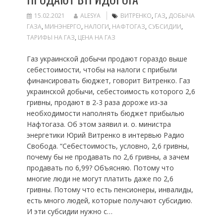
15.02.2021
ALESYA
ВИТРЕНКО
,
ГАЗ
,
ДОБЫЧА
ГАЗА
,
МИНЭНЕРГО
,
НАЛОГИ
,
НАФТОГАЗ
,
СУБСИДИИ
,
ТАРИФЫ НА ГАЗ
,
ЦЕНА НА ГАЗ
Газ украинской добычи продают гораздо выше
себестоимости, чтобы на налоги с прибыли
финансировать бюджет, говорит Витренко. Газ
украинской добычи, себестоимость которого 2,6
гривны, продают в 2-3 раза дороже из-за
необходимости наполнять бюджет прибылью
Нафтогаза. Об этом заявил и. о. министра
энергетики Юрий Витренко в интервью Радио
Свобода. “Себестоимость, условно, 2,6 гривны,
почему бы не продавать по 2,6 гривны, а зачем
продавать по 6,99? Объясняю. Потому что
многие люди не могут платить даже по 2,6
гривны. Потому что есть пенсионеры, инвалиды,
есть много людей, которые получают субсидию.
И эти субсидии нужно с…