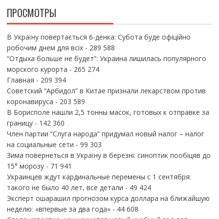
ПРОСМОТРЫ
В Україну повертається 6-денка: Субота буде офіційно
робочим днем для всіх
- 289 588
“Отдыха больше не будет”: Украина лишилась популярного
морского курорта
- 265 274
Главная
- 209 394
Советский “Арбидол” в Китае признали лекарством против
коронавируса
- 203 589
В Борисполе нашли 2,5 тонны масок, готовых к отправке за
границу
- 142 360
Член партии “Слуга народа” придумал новый налог – налог
на социальные сети
- 99 303
Зима повернеться в Україну в березні: синоптик пообіцяв до
15° морозу
- 71 941
Украинцев ждут кардинальные перемены с 1 сентября:
такого не было 40 лет, все детали
- 49 424
Эксперт ошарашил прогнозом курса доллара на ближайшую
неделю: «впервые за два года»
- 44 608