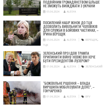
ПОДВІЙНИМ ГРОМАДЯНСТВОМ БІЛЬШЕ
НЕ ЗМОЖУТЬ ВИЇЖДЖАТИ З УКРАЇНИ
05.06.2024
ALESYA
ПОСИЛЕНИЙ НАБІР ЖІНОК ДО ТЦК
ДОЗВОЛИТЬ ВИВІЛЬНИТИ ЧОЛОВІКІВ
ДЛЯ СЛУЖБИ В БОЙОВИХ ЧАСТИНАХ, –
ІРИНА ВЕРЕЩУК
05.06.2024
ALESYA
ВЕРЕЩУК
,
ТЦК
ЗЕЛЕНСЬКИЙ ПРО ІДЕЮ ТРАМПА
ПРИПИНИТИ ВІЙНУ: НЕВЖЕ ВІН ХОЧЕ
БУТИ ПРЕЗИДЕНТОМ-ЛУЗЕРОМ?
01.06.2024
ALESYA
ЗЕЛЕНСЬКИЙ
“БОЖЕВІЛЬНЕ РІШЕННЯ – ВЛАДА
ВИРІШИЛА МОБІЛІЗУВАТИ ДСНС”, –
ГОНЧАРЕНКО
01.06.2024
ALESYA
ВРУ