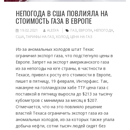
НЕПОГОДА В США ПОВЛИЯЛА НА
СТОИМОСТЬ ГАЗА В ЕВРОПЕ
19.02.2021
ALESYA
ГАЗ
,
ЕВРОПА
,
НЕПОГОДА
,
США
,
ТАРИФЫ НА ГАЗ
,
ХОЛОД
,
ЦЕНА НА ГАЗ
Из-за аномальных холодов штат Техас
ограничил экспорт газа, что подстегнуло цены в
Европе. Запрет на экспорт американского газа
из-за непогоды на юге страны, в частности в
Техасе, привел к росту его стоимости в Европе,
пишет в пятницу, 19 февраля, Интерфакс. Так,
накануне на голландском хабе TTF цена газа с
поставкой в пятницу выросла до $213 за тысячу
кубометров с минимума за месяц в $207.
Отмечается, что на это повлияло решение
властей Техаса ограничить экспорт газа из-за
аномальных холодов, из-за которых также упала
добыча нефти, сотни тысяч людей сидят без