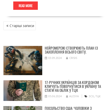
READ MORE
НАВІГАЦІЯ
Старіші записи
ЗА
ЗАПИСАМИ
НЕЙРОМЕРЕЖІ СТВОРЮЮТЬ ПЛАН ІЗ
ЗАХОПЛЕННЯ ВСЬОГО СВІТУ.
03.09.2024
CRISIS
17-РІЧНИХ УКРАЇНЦІВ ЗА КОРДОНОМ
КЛИЧУТЬ ПОВЕРНУТИСЯ В УКРАЇНУ ТА
СТАТИ НА ОБЛІК У ТЦК
05.06.2024
ALESYA
ЗСУ
,
ТЦК
ПОСОЛЬСТВО США: ЧОЛОВІКИ З