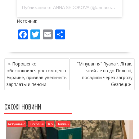
Публикация от ANNA SEDOKOVA (@annasedokova)
Источник
F
T
E
П
ac
w
m
о
e
itt
ai
ді
НАВІГАЦІЯ
b
er
l
л
Порошенко
“Мінування” Ryanair. Літак,
ЗАПИСІВ
o
и
обеспокоился ростом цен в
який летів до Польщі,
Украине, призвав увеличить
посадили через загрозу
o
т
зарплаты и пенсии
безпеці
k
и
ся
СХОЖІ НОВИНИ
Актуально
В Україні
ЗСУ
Новини