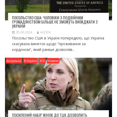
ПОСОЛЬСТВО США: ЧОЛОВІКИ З ПОДВІЙНИМ
ГРОМАДЯНСТВОМ БІЛЬШЕ НЕ ЗМОЖУТЬ ВИЇЖДЖАТИ З
УКРАЇНИ
05.06.2024
ALESYA
Посольство США в Україні попередило, що Україна
скасувала виняток щодо “проживання за
кордоном”, який раніше дозволяв...
Актуально
В Україні
ЗСУ
Новини
ПОСИЛЕНИЙ НАБІР ЖІНОК ДО ТЦК ДОЗВОЛИТЬ