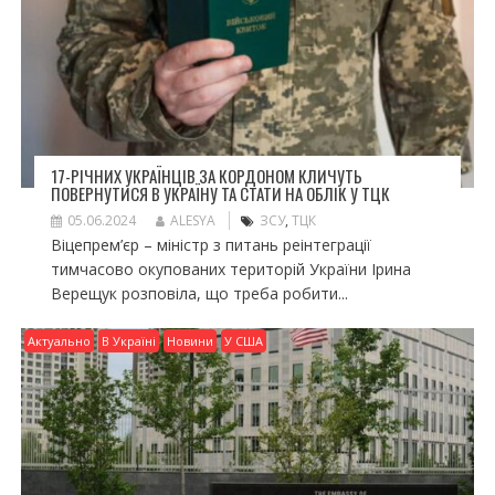
17-РІЧНИХ УКРАЇНЦІВ ЗА КОРДОНОМ КЛИЧУТЬ
ПОВЕРНУТИСЯ В УКРАЇНУ ТА СТАТИ НА ОБЛІК У ТЦК
05.06.2024
ALESYA
ЗСУ
,
ТЦК
Віцепрем’єр – міністр з питань реінтеграції
тимчасово окупованих територій України Ірина
Верещук розповіла, що треба робити...
Актуально
В Україні
Новини
У США