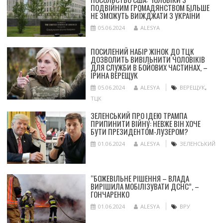
ПОДВІЙНИМ ГРОМАДЯНСТВОМ БІЛЬШЕ
НЕ ЗМОЖУТЬ ВИЇЖДЖАТИ З УКРАЇНИ
05.06.2024
ALESYA
ПОСИЛЕНИЙ НАБІР ЖІНОК ДО ТЦК
ДОЗВОЛИТЬ ВИВІЛЬНИТИ ЧОЛОВІКІВ
ДЛЯ СЛУЖБИ В БОЙОВИХ ЧАСТИНАХ, –
ІРИНА ВЕРЕЩУК
05.06.2024
ALESYA
ВЕРЕЩУК
,
ТЦК
ЗЕЛЕНСЬКИЙ ПРО ІДЕЮ ТРАМПА
ПРИПИНИТИ ВІЙНУ: НЕВЖЕ ВІН ХОЧЕ
БУТИ ПРЕЗИДЕНТОМ-ЛУЗЕРОМ?
01.06.2024
ALESYA
ЗЕЛЕНСЬКИЙ
“БОЖЕВІЛЬНЕ РІШЕННЯ – ВЛАДА
ВИРІШИЛА МОБІЛІЗУВАТИ ДСНС”, –
ГОНЧАРЕНКО
01.06.2024
ALESYA
ВРУ