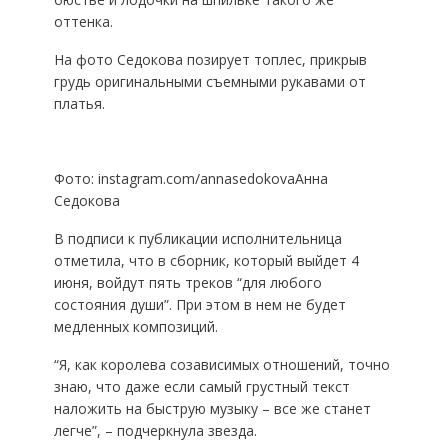
оттенка.
На фото Седокова позирует топлес, прикрыв
грудь оригинальными съемными рукавами от
платья.
Фото: instagram.com/annasedokovaАнна
Седокова
В подписи к публикации исполнительница
отметила, что в сборник, который выйдет 4
июня, войдут пять треков “для любого
состояния души”. При этом в нем не будет
медленных композиций.
“Я, как королева созависимых отношений, точно
знаю, что даже если самый грустный текст
наложить на быструю музыку – все же станет
легче”, – подчеркнула звезда.