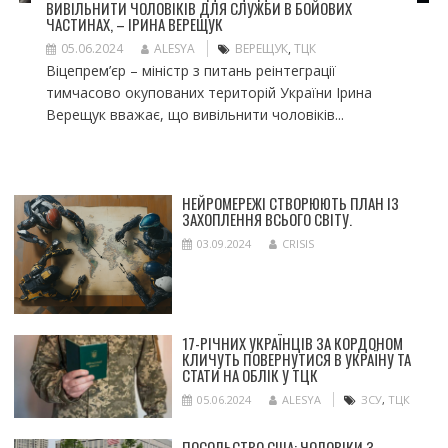
ВИВІЛЬНИТИ ЧОЛОВІКІВ ДЛЯ СЛУЖБИ В БОЙОВИХ
ЧАСТИНАХ, – ІРИНА ВЕРЕЩУК
05.06.2024
ALESYA
ВЕРЕЩУК
,
ТЦК
Віцепрем’єр – міністр з питань реінтеграції
тимчасово окупованих територій України Ірина
Верещук вважає, що вивільнити чоловіків...
НЕЙРОМЕРЕЖІ СТВОРЮЮТЬ ПЛАН ІЗ
ЗАХОПЛЕННЯ ВСЬОГО СВІТУ.
03.09.2024
CRISIS
17-РІЧНИХ УКРАЇНЦІВ ЗА КОРДОНОМ
КЛИЧУТЬ ПОВЕРНУТИСЯ В УКРАЇНУ ТА
СТАТИ НА ОБЛІК У ТЦК
05.06.2024
ALESYA
ЗСУ
,
ТЦК
ПОСОЛЬСТВО США: ЧОЛОВІКИ З