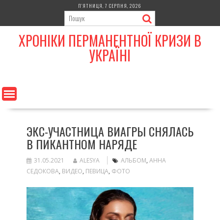
Skip
П’ЯТНИЦЯ, 7 СЕРПНЯ, 2026
to
content
ХРОНІКИ ПЕРМАНЕНТНОЇ КРИЗИ В
УКРАЇНІ
ЭКС-УЧАСТНИЦА ВИАГРЫ СНЯЛАСЬ
В ПИКАНТНОМ НАРЯДЕ
31.05.2021
ALESYA
АЛЬБОМ
,
АННА
СЕДОКОВА
,
ВИДЕО
,
ПЕВИЦА
,
ФОТО