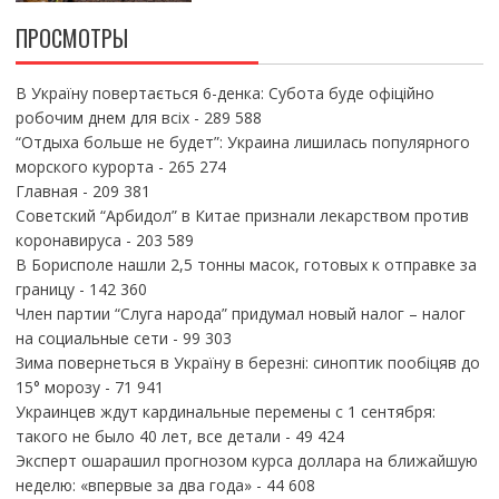
ПРОСМОТРЫ
В Україну повертається 6-денка: Субота буде офіційно
робочим днем для всіх
- 289 588
“Отдыха больше не будет”: Украина лишилась популярного
морского курорта
- 265 274
Главная
- 209 381
Советский “Арбидол” в Китае признали лекарством против
коронавируса
- 203 589
В Борисполе нашли 2,5 тонны масок, готовых к отправке за
границу
- 142 360
Член партии “Слуга народа” придумал новый налог – налог
на социальные сети
- 99 303
Зима повернеться в Україну в березні: синоптик пообіцяв до
15° морозу
- 71 941
Украинцев ждут кардинальные перемены с 1 сентября:
такого не было 40 лет, все детали
- 49 424
Эксперт ошарашил прогнозом курса доллара на ближайшую
неделю: «впервые за два года»
- 44 608