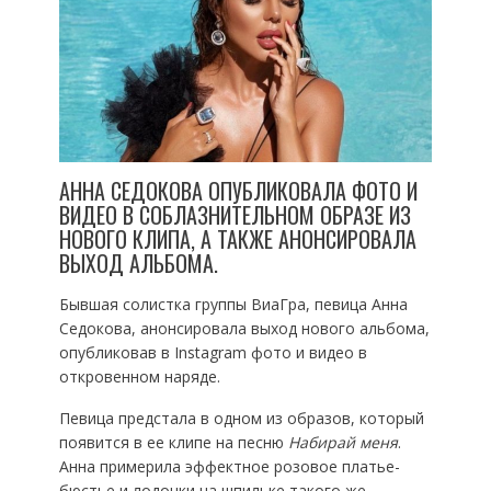
АННА СЕДОКОВА ОПУБЛИКОВАЛА ФОТО И
ВИДЕО В СОБЛАЗНИТЕЛЬНОМ ОБРАЗЕ ИЗ
НОВОГО КЛИПА, А ТАКЖЕ АНОНСИРОВАЛА
ВЫХОД АЛЬБОМА.
Бывшая солистка группы ВиаГра, певица Анна
Седокова, анонсировала выход нового альбома,
опубликовав в Instagram фото и видео в
откровенном наряде.
Певица предстала в одном из образов, который
появится в ее клипе на песню
Набирай меня
.
Анна примерила эффектное розовое платье-
бюстье и лодочки на шпильке такого же