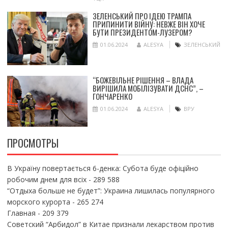
ЗЕЛЕНСЬКИЙ ПРО ІДЕЮ ТРАМПА
ПРИПИНИТИ ВІЙНУ: НЕВЖЕ ВІН ХОЧЕ
БУТИ ПРЕЗИДЕНТОМ-ЛУЗЕРОМ?
01.06.2024
ALESYA
ЗЕЛЕНСЬКИЙ
“БОЖЕВІЛЬНЕ РІШЕННЯ – ВЛАДА
ВИРІШИЛА МОБІЛІЗУВАТИ ДСНС”, –
ГОНЧАРЕНКО
01.06.2024
ALESYA
ВРУ
ПРОСМОТРЫ
В Україну повертається 6-денка: Субота буде офіційно
робочим днем для всіх
- 289 588
“Отдыха больше не будет”: Украина лишилась популярного
морского курорта
- 265 274
Главная
- 209 379
Советский “Арбидол” в Китае признали лекарством против