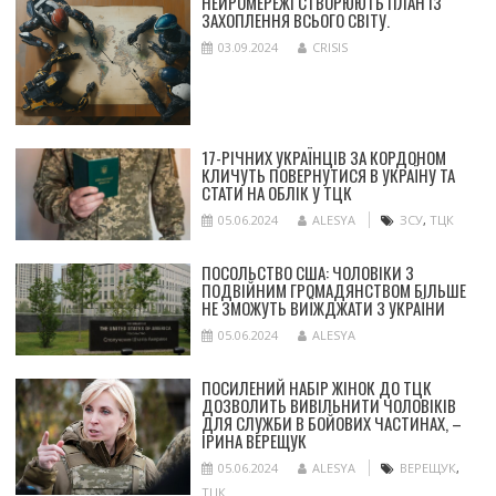
НЕЙРОМЕРЕЖІ СТВОРЮЮТЬ ПЛАН ІЗ
ЗАХОПЛЕННЯ ВСЬОГО СВІТУ.
03.09.2024
CRISIS
17-РІЧНИХ УКРАЇНЦІВ ЗА КОРДОНОМ
КЛИЧУТЬ ПОВЕРНУТИСЯ В УКРАЇНУ ТА
СТАТИ НА ОБЛІК У ТЦК
05.06.2024
ALESYA
ЗСУ
,
ТЦК
ПОСОЛЬСТВО США: ЧОЛОВІКИ З
ПОДВІЙНИМ ГРОМАДЯНСТВОМ БІЛЬШЕ
НЕ ЗМОЖУТЬ ВИЇЖДЖАТИ З УКРАЇНИ
05.06.2024
ALESYA
ПОСИЛЕНИЙ НАБІР ЖІНОК ДО ТЦК
ДОЗВОЛИТЬ ВИВІЛЬНИТИ ЧОЛОВІКІВ
ДЛЯ СЛУЖБИ В БОЙОВИХ ЧАСТИНАХ, –
ІРИНА ВЕРЕЩУК
05.06.2024
ALESYA
ВЕРЕЩУК
,
ТЦК