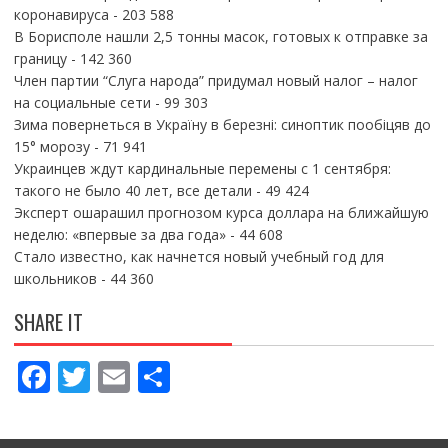
коронавируса
- 203 588
В Борисполе нашли 2,5 тонны масок, готовых к отправке за
границу
- 142 360
Член партии “Слуга народа” придумал новый налог – налог
на социальные сети
- 99 303
Зима повернеться в Україну в березні: синоптик пообіцяв до
15° морозу
- 71 941
Украинцев ждут кардинальные перемены с 1 сентября:
такого не было 40 лет, все детали
- 49 424
Эксперт ошарашил прогнозом курса доллара на ближайшую
неделю: «впервые за два года»
- 44 608
Стало известно, как начнется новый учебный год для
школьников
- 44 360
SHARE IT
F
T
E
П
ac
w
m
о
e
itt
ai
ді