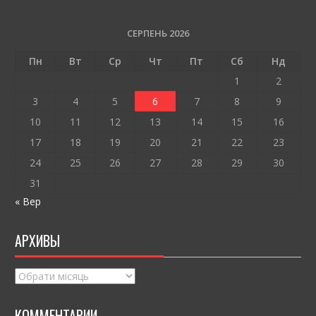
b
er
l
л
o
и
СЕРПЕНЬ 2026
o
т
Пн
Вт
Ср
Чт
Пт
Сб
Нд
k
и
1
2
ся
3
4
5
6
7
8
9
10
11
12
13
14
15
16
17
18
19
20
21
22
23
24
25
26
27
28
29
30
31
« Вер
АРХИВЫ
Архивы
КОММЕНТАРИИ