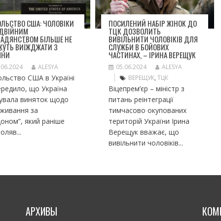
ЛЬСТВО США: ЧОЛОВІКИ
ПОСИЛЕНИЙ НАБІР ЖІНОК ДО
ОДВІЙНИМ
ТЦК ДОЗВОЛИТЬ
МАДЯНСТВОМ БІЛЬШЕ НЕ
ВИВІЛЬНИТИ ЧОЛОВІКІВ ДЛЯ
ЖУТЬ ВИЇЖДЖАТИ З
СЛУЖБИ В БОЙОВИХ
ЇНИ
ЧАСТИНАХ, – ІРИНА ВЕРЕЩУК
.06.2024
ALESYA
05.06.2024
ALESYA
льство США в Україні
ВЕРЕЩУК
,
ТЦК
редило, що Україна
Віцепрем’єр – міністр з
сувала виняток щодо
питань реінтеграції
оживання за
тимчасово окупованих
оном”, який раніше
територій України Ірина
оляв...
Верещук вважає, що
вивільнити чоловіків...
АРХИВЫ
КОМ