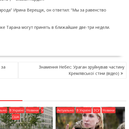
арода” Ирина Верещук, он ответил: “Мы за равенство
ке Тарана могут принять в ближайшие две-три недели.
 за
Знамення Небес: Ураган зруйнував частину
Кремлівської стіни (відео)
льно
В Україні
Новини
У
Актуально
В Україні
ЗСУ
Новини
США