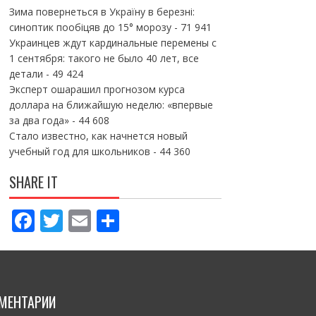
Зима повернеться в Україну в березні:
синоптик пообіцяв до 15° морозу
- 71 941
Украинцев ждут кардинальные перемены с
1 сентября: такого не было 40 лет, все
детали
- 49 424
Эксперт ошарашил прогнозом курса
доллара на ближайшую неделю: «впервые
за два года»
- 44 608
Стало известно, как начнется новый
учебный год для школьников
- 44 360
SHARE IT
F
T
E
П
ac
w
m
о
e
itt
ai
ді
b
er
l
л
МЕНТАРИИ
o
и