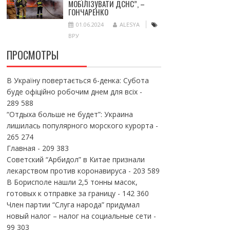
МОБІЛІЗУВАТИ ДСНС”, –
ГОНЧАРЕНКО
01.06.2024
ALESYA
ВРУ
ПРОСМОТРЫ
В Україну повертається 6-денка: Субота
буде офіційно робочим днем для всіх
-
289 588
“Отдыха больше не будет”: Украина
лишилась популярного морского курорта
-
265 274
Главная
- 209 383
Советский “Арбидол” в Китае признали
лекарством против коронавируса
- 203 589
В Борисполе нашли 2,5 тонны масок,
готовых к отправке за границу
- 142 360
Член партии “Слуга народа” придумал
новый налог – налог на социальные сети
-
99 303