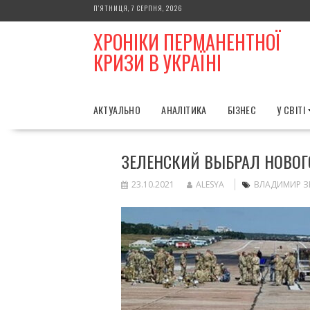
Skip
П’ЯТНИЦЯ, 7 СЕРПНЯ, 2026
to
ХРОНІКИ ПЕРМАНЕНТНОЇ
content
КРИЗИ В УКРАЇНІ
АКТУАЛЬНО
АНАЛІТИКА
БІЗНЕС
У СВІТІ
ЗЕЛЕНСКИЙ ВЫБРАЛ НОВОГ
23.10.2021
ALESYA
ВЛАДИМИР З