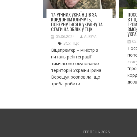
17-РІЧНИХ УКРАЇНЦІВ ЗА
ПОСО
КОРДОНОМ КЛИЧУТЬ
З П
ПОВЕРНУТИСЯ В УКРАЇНУ ТА
ГРО
СТАТИ НА ОБЛІК У ТЦК
ЗМО
УКРА
05.06.2024
ALESYA
05
ЗСУ
,
ТЦК
Посо
Віцепрем’єр – міністр з
попе
питань реінтеграції
ска
тимчасово окупованих
“пр
територій України Ірина
корд
Верещук розповіла, що
дозв
треба робити...
СЕРПЕНЬ 2026