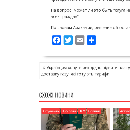
На вопрос, может ли это быть “слуга н
всех граждан”.
По словам Арахамии, решение об остав
F
T
E
П
ac
w
m
о
e
itt
ai
ді
НАВІГАЦІЯ
b
er
l
л
Українцям хочуть рекордно підняти плату
ЗАПИСІВ
o
и
доставку газу: які готують тарифи
o
т
k
и
СХОЖІ НОВИНИ
ся
Актуально
В Україні
ЗСУ
Новини
Актуа