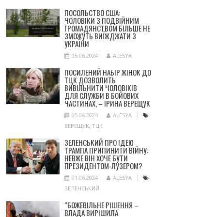
ПОСОЛЬСТВО США:
ЧОЛОВІКИ З ПОДВІЙНИМ
ГРОМАДЯНСТВОМ БІЛЬШЕ НЕ
ЗМОЖУТЬ ВИЇЖДЖАТИ З
УКРАЇНИ
05.06.2024
ALESYA
ПОСИЛЕНИЙ НАБІР ЖІНОК ДО
ТЦК ДОЗВОЛИТЬ
ВИВІЛЬНИТИ ЧОЛОВІКІВ
ДЛЯ СЛУЖБИ В БОЙОВИХ
ЧАСТИНАХ, – ІРИНА ВЕРЕЩУК
05.06.2024
ALESYA
ВЕРЕЩУК
,
ТЦК
ЗЕЛЕНСЬКИЙ ПРО ІДЕЮ
ТРАМПА ПРИПИНИТИ ВІЙНУ:
НЕВЖЕ ВІН ХОЧЕ БУТИ
ПРЕЗИДЕНТОМ-ЛУЗЕРОМ?
01.06.2024
ALESYA
ЗЕЛЕНСЬКИЙ
“БОЖЕВІЛЬНЕ РІШЕННЯ –
ВЛАДА ВИРІШИЛА