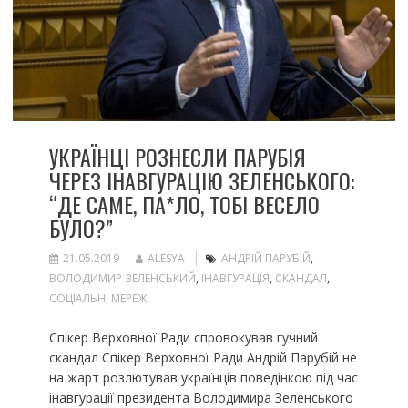
УКРАЇНЦІ РОЗНЕСЛИ ПАРУБІЯ
ЧЕРЕЗ ІНАВГУРАЦІЮ ЗЕЛЕНСЬКОГО:
“ДЕ САМЕ, ПА*ЛО, ТОБІ ВЕСЕЛО
БУЛО?”
21.05.2019
ALESYA
АНДРІЙ ПАРУБІЙ
,
ВОЛОДИМИР ЗЕЛЕНСЬКИЙ
,
ІНАВГУРАЦІЯ
,
СКАНДАЛ
,
СОЦІАЛЬНІ МЕРЕЖІ
Спікер Верховної Ради спровокував гучний
скандал Спікер Верховної Ради Андрій Парубій не
на жарт розлютував українців поведінкою під час
інавгурації президента Володимира Зеленського