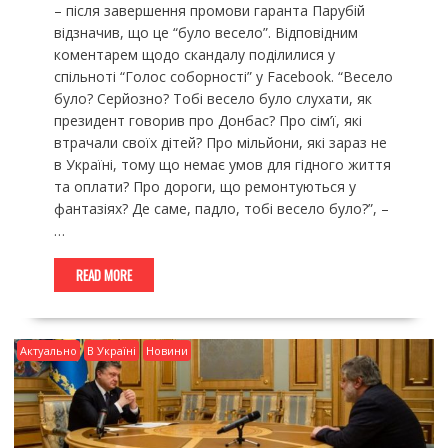
– після завершення промови гаранта Парубій
відзначив, що це “було весело”. Відповідним
коментарем щодо скандалу поділилися у
спільноті “Голос соборності” у Facebook. “Весело
було? Серйозно? Тобі весело було слухати, як
президент говорив про Донбас? Про сім’ї, які
втрачали своїх дітей? Про мільйони, які зараз не
в Україні, тому що немає умов для гідного життя
та оплати? Про дороги, що ремонтуються у
фантазіях? Де саме, падло, тобі весело було?”, –
…
READ MORE
Актуально
В Україні
Новини