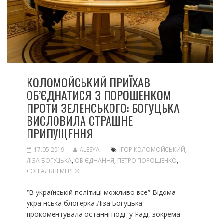
КОЛОМОЙСЬКИЙ ПРИЇХАВ
ОБ’ЄДНАТИСЯ З ПОРОШЕНКОМ
ПРОТИ ЗЕЛЕНСЬКОГО: БОГУЦЬКА
ВИСЛОВИЛА СТРАШНЕ
ПРИПУЩЕННЯ
17.05.2019
ALESYA
ІГОР КОЛОМОЙСЬКИЙ
,
ЛІЗА БОГУЦЬКА
,
ОБ'ЄДНАННЯ
,
ПЕТРО ПОРОШЕНКО
,
СОЦІАЛЬНІ МЕРЕЖІ
“В українській політиці можливо все” Відома
українська блогерка Ліза Богуцька
прокоментувала останні події у Раді, зокрема