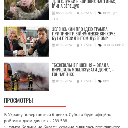
ДЛЯ СЛУЖБИ В БОЙОВИХ ЧАСТИНАХ, –
ІРИНА ВЕРЕЩУК
05.06.2024
ALESYA
ВЕРЕЩУК
,
ТЦК
ЗЕЛЕНСЬКИЙ ПРО ІДЕЮ ТРАМПА
ПРИПИНИТИ ВІЙНУ: НЕВЖЕ ВІН ХОЧЕ
БУТИ ПРЕЗИДЕНТОМ-ЛУЗЕРОМ?
01.06.2024
ALESYA
ЗЕЛЕНСЬКИЙ
“БОЖЕВІЛЬНЕ РІШЕННЯ – ВЛАДА
ВИРІШИЛА МОБІЛІЗУВАТИ ДСНС”, –
ГОНЧАРЕНКО
01.06.2024
ALESYA
ВРУ
ПРОСМОТРЫ
В Україну повертається 6-денка: Субота буде офіційно
робочим днем для всіх
- 289 588
“Отдыха больше не будет”: Украина лишилась популярного