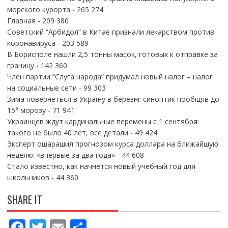
морского курорта
- 265 274
Главная
- 209 380
Советский “Арбидол” в Китае признали лекарством против
коронавируса
- 203 589
В Борисполе нашли 2,5 тонны масок, готовых к отправке за
границу
- 142 360
Член партии “Слуга народа” придумал новый налог – налог
на социальные сети
- 99 303
Зима повернеться в Україну в березні: синоптик пообіцяв до
15° морозу
- 71 941
Украинцев ждут кардинальные перемены с 1 сентября:
такого не было 40 лет, все детали
- 49 424
Эксперт ошарашил прогнозом курса доллара на ближайшую
неделю: «впервые за два года»
- 44 608
Стало известно, как начнется новый учебный год для
школьников
- 44 360
SHARE IT
F
T
E
П