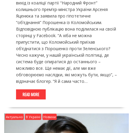
вихід із коаліції партії “Народний Фронт”
колишнього прем’єр-міністра України Арсенія
Яценюка та заявила про гіпотетичне
“об’єднання” Порошенка із Коломойським.
Відповідною публікацію вона поділилася на своїй
сторінці у Facebook. “А хіба не можна
припустити, що Коломойський приїхав
об’єднатися з Порошенко проти Зеленського?
Чесно кажучи, у нашій українській політиці, де
система буде опиратися до останнього –
можливо все. Ще немає дії, але ми вже
обговорюємо наслідки, які можуть бути, якщо”, –
відзначає блогер. “Я й сама часто…
READ MORE
Актуально
В Україні
Новини