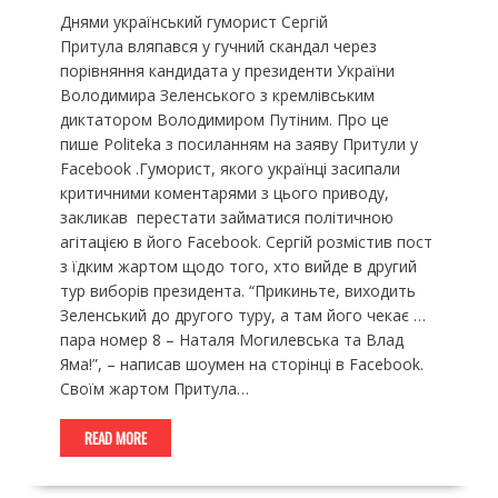
Днями український гуморист Сергій
Притула вляпався у гучний скандал через
порівняння кандидата у президенти України
Володимира Зеленського з кремлівським
диктатором Володимиром Путіним. Про це
пише Рolitekа з посиланням на заяву Притули у
Facebook .Гуморист, якого українці засипали
критичними коментарями з цього приводу,
закликав перестати займатися політичною
агітацією в його Facebook. Сергій розмістив пост
з їдким жартом щодо того, хто вийде в другий
тур виборів президента. “Прикиньте, виходить
Зеленський до другого туру, а там його чекає …
пара номер 8 – Наталя Могилевська та Влад
Яма!”, – написав шоумен на сторінці в Facebook.
Своїм жартом Притула…
READ MORE