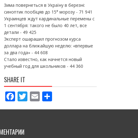
Зима повернеться в Україну в березні:
синоптик пообіцяв до 15° морозу
- 71 941
Украинцев ждут кардинальные перемены с
1 сентября: такого не было 40 лет, все
детали
- 49 425
Эксперт ошарашил прогнозом курса
доллара на ближайшую неделю: «впервые
за два года»
- 44 608
Стало известно, как начнется новый
учебный год для школьников
- 44 360
SHARE IT
F
T
E
П
ac
w
m
о
e
itt
ai
ді
b
er
l
л
МЕНТАРИИ
o
и