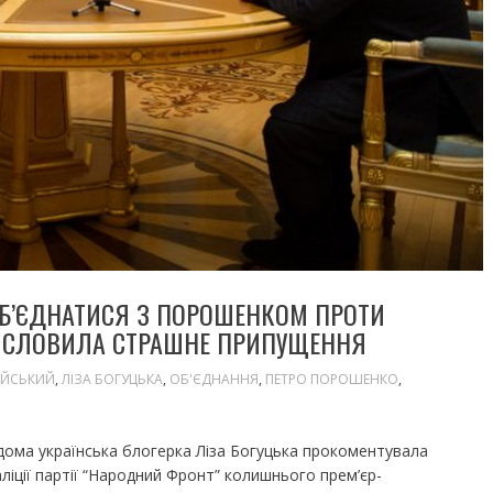
Б’ЄДНАТИСЯ З ПОРОШЕНКОМ ПРОТИ
ВИСЛОВИЛА СТРАШНЕ ПРИПУЩЕННЯ
ОЙСЬКИЙ
,
ЛІЗА БОГУЦЬКА
,
ОБ'ЄДНАННЯ
,
ПЕТРО ПОРОШЕНКО
,
ідома українська блогерка Ліза Богуцька прокоментувала
оаліції партії “Народний Фронт” колишнього прем’єр-