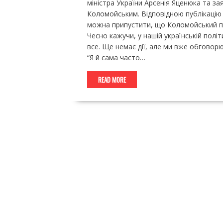
міністра України Арсенія Яценюка та за
Коломойським. Відповідною публікацію в
можна припустити, що Коломойський пр
Чесно кажучи, у нашій українській полі
все. Ще немає дії, але ми вже обговорю
“Я й сама часто…
READ MORE