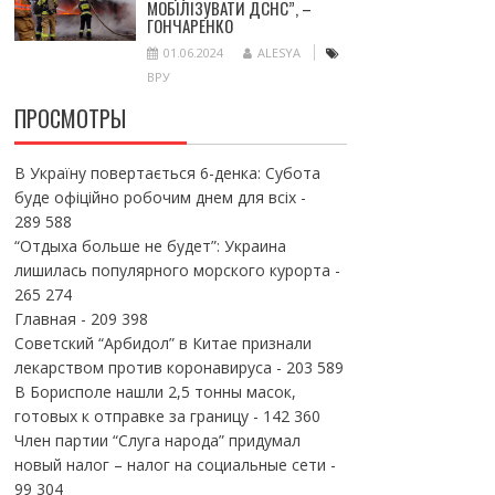
МОБІЛІЗУВАТИ ДСНС”, –
ГОНЧАРЕНКО
01.06.2024
ALESYA
ВРУ
ПРОСМОТРЫ
В Україну повертається 6-денка: Субота
буде офіційно робочим днем для всіх
-
289 588
“Отдыха больше не будет”: Украина
лишилась популярного морского курорта
-
265 274
Главная
- 209 398
Советский “Арбидол” в Китае признали
лекарством против коронавируса
- 203 589
В Борисполе нашли 2,5 тонны масок,
готовых к отправке за границу
- 142 360
Член партии “Слуга народа” придумал
новый налог – налог на социальные сети
-
99 304