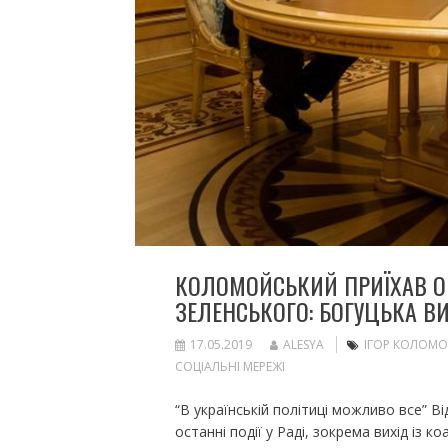
КОЛОМОЙСЬКИЙ ПРИЇХАВ О
ЗЕЛЕНСЬКОГО: БОГУЦЬКА 
17.05.2019
ALESYA
ІГОР КОЛОМ
СОЦІАЛЬНІ МЕРЕЖІ
“В українській політиці можливо все” В
останні події у Раді, зокрема вихід із к