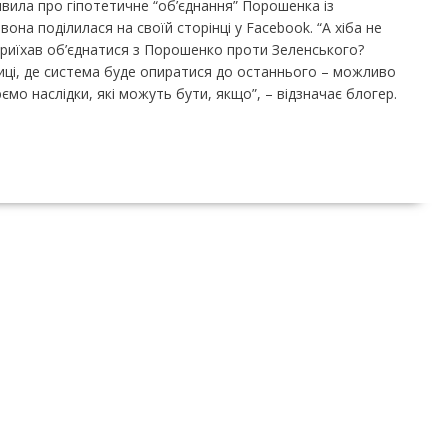
явила про гіпотетичне “об’єднання” Порошенка із
она поділилася на своїй сторінці у Facebook. “А хіба не
иїхав об’єднатися з Порошенко проти Зеленського?
тиці, де система буде опиратися до останнього – можливо
ємо наслідки, які можуть бути, якщо”, – відзначає блогер.