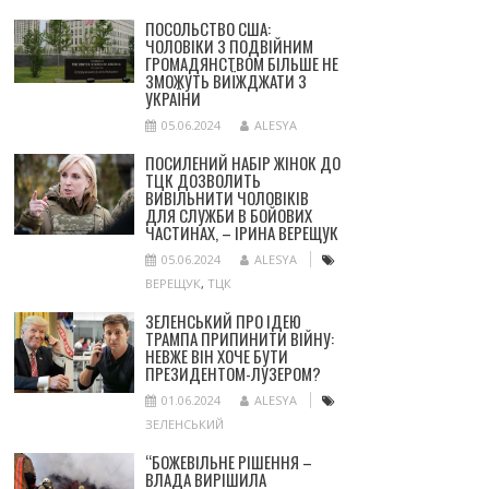
ПОСОЛЬСТВО США:
ЧОЛОВІКИ З ПОДВІЙНИМ
ГРОМАДЯНСТВОМ БІЛЬШЕ НЕ
ЗМОЖУТЬ ВИЇЖДЖАТИ З
УКРАЇНИ
05.06.2024
ALESYA
ПОСИЛЕНИЙ НАБІР ЖІНОК ДО
ТЦК ДОЗВОЛИТЬ
ВИВІЛЬНИТИ ЧОЛОВІКІВ
ДЛЯ СЛУЖБИ В БОЙОВИХ
ЧАСТИНАХ, – ІРИНА ВЕРЕЩУК
05.06.2024
ALESYA
ВЕРЕЩУК
,
ТЦК
ЗЕЛЕНСЬКИЙ ПРО ІДЕЮ
ТРАМПА ПРИПИНИТИ ВІЙНУ:
НЕВЖЕ ВІН ХОЧЕ БУТИ
ПРЕЗИДЕНТОМ-ЛУЗЕРОМ?
01.06.2024
ALESYA
ЗЕЛЕНСЬКИЙ
“БОЖЕВІЛЬНЕ РІШЕННЯ –
ВЛАДА ВИРІШИЛА